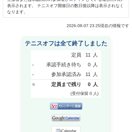
表示されます。 テニスオフ開催日の数日後以降は表示されなく
なります。
2026-08-07 23:25
現在の情報です
テニスオフは全て終了しました
定員
11
人
-
承認手続き待ち
0
人
-
参加承認済み
11
人
=
定員まで残り
0
人
(受付保留
0
人
)
iCalendar