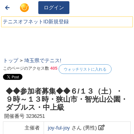
ログイン
テニスオフネットID新規登録
トップ
>
埼玉県でテニス!
このページのアクセス数
405
ウォッチリストに入れる
◆◆参加者募集◆◆６/１３（土）・
９時～１３時・狭山市・智光山公園・
ダブルス・中上級
開催番号
3236251
主催者
joy-ful-joy
さん (
男性
)