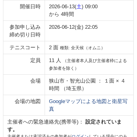
開催日時
2026-06-13(
土
) 09:00
から
4時間
参加申し込み
2026-06-12(金) 22:05
締め切り日時
テニスコート
2
面
種類:
全天候（オムニ）
定員
11
人
（主催者本人及び主催者枠による
参加者を除く）
会場
狭山市・智光山公園 ： １面 × ４
時間
（
埼玉県
）
会場の地図
Googleマップによる地図と衛星写
真
主催者への緊急連絡先(携帯等)：
設定されていま
す。
主催者または承認済みの参加者が
ログイン
している場合にのみ