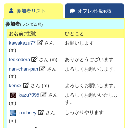
参加者リスト
オフレポ掲示板
参加者
(ランダム順)
お名前(性別)
ひとこと
kawakazu77
さん
お願いします
(
m
)
tedkodera
さん (
m
)
ありがとうございます
nan-chan-pan
さん
よろしくお願いします。
(
m
)
kenxx
さん (
m
)
よろしくお願いします。
よろしくお願いいたしま
kazu7095
さん
す。
(
m
)
しっかりやります
coohney
さん
(
m
)