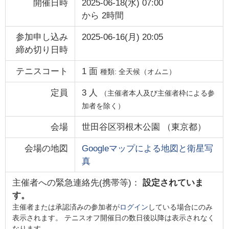
開催日時
2025-06-18(水) 07:00
から
2時間
参加申し込み
2025-06-16(月) 20:05
締め切り日時
テニスコート
1
面
種類:
全天候（オムニ）
定員
3
人
（主催者本人及び主催者枠による参
加者を除く）
会場
世田谷区羽根木公園
（
東京都
）
会場の地図
Googleマップによる地図と衛星写
真
主催者への緊急連絡先(携帯等)：
設定されていま
す。
主催者または承認済みの参加者が
ログイン
している場合にのみ
表示されます。 テニスオフ開催日の数日後以降は表示されなく
なります。