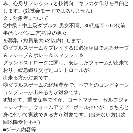
み、心身リフレッシュと技術向上キッカケ作りを目的と
します。(競技会モードではありません)
２．対象者について
➀中級・中上級ダブルス:男女不問、30代後半～60代前
半(ヤングシニア)程度の男女
を募集（総員最大6名以内）します。
②ダブルスゲームをプレイするに必須項目であるサーブ
＆レシーブ＆ボレー＆スマッシュ＆
グランドストロークに関し、安定したフォームが出来て
おり、緩急織り交ぜたコントロールが、
出来る方が対象です。
③ダブルスゲームの経験豊かで、ペアとのコンビネーシ
ョンプレーが出来る方が対象です。
➃加えて、重要な事ですが、コートマナー、セルフジャ
ッジマナー、ウォームアップ、ボール拾いが、きちんと
身に付いて実践できる方が対象です。(出来ない方は次
回以降受付不可)
■ゲーム内容等