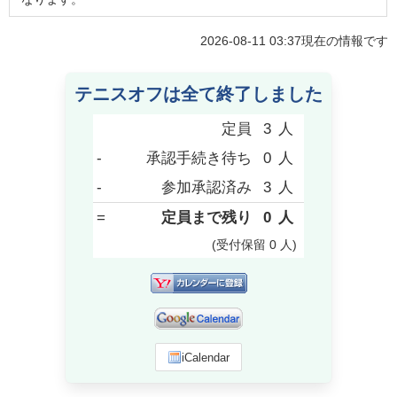
2026-08-11 03:37
現在の情報です
テニスオフは全て終了しました
定員
3
人
-
承認手続き待ち
0
人
-
参加承認済み
3
人
=
定員まで残り
0
人
(受付保留
0
人
)
iCalendar