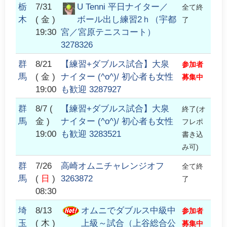
栃
7/31
U Tenni 平日ナイター／
全て終
木
( 金 )
ボール出し練習2ｈ（宇都
了
19:30
宮／宮原テニスコート）
3278326
群
8/21
【練習+ダブルス試合】大泉
参加者
馬
( 金 )
ナイター (^o^)/ 初心者も女性
募集中
19:00
も歓迎 3287927
群
8/7
(
【練習+ダブルス試合】大泉
終了(オ
馬
金 )
ナイター (^o^)/ 初心者も女性
フレポ
19:00
も歓迎 3283521
書き込
み可)
群
7/26
高崎オムニチャレンジオフ
全て終
馬
(
日
)
3263872
了
08:30
埼
8/13
オムニでダブルス中級中
参加者
玉
( 木 )
上級～試合（上谷総合公
募集中