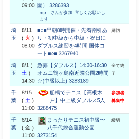
09:00
園） 3286393
mp---
さんが参加:
宜しくお願いし
ます
埼
8/11
■○■早朝8時開催・先着割引あ
締切
玉
(
火
)
り・初中級から中級・祝日に
08:00
ダブルス練習を4時間 国体コ
ート■○■ 3267940
埼
8/1
(
急募【ダブルス】14:30-16:30
全て終
玉
土
)
オムニ鶴ヶ島南近隣公園2時間
了
14:30
☆(中級以上) 3283189
千
8/15
船橋でテニス【高根木
参加者
葉
(
土
)
戸】中上級ダブルス5人
募集中
11:00
3288475
千
8/14
まったりテニス初中級〜
締切
葉
( 金 )
八千代総合運動公園
11:00
3273154