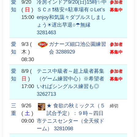
愛
9/20
冷房インドア9/20(日)15時✨中
参加者
知
(
日
)
ＳＣ♬❗格安⭐駐車場有☺️Let’s
募集中
15:00
enjoy和気藹々ダブルスしまし
ょう☀遅出早退○☂無縁
3281463
愛
9/3
(
ガナーズ細口池公園練習
参加者
知
木 )
会 3288929
募集中
08:30
愛
8/9
(
テニス中級者～超上級者募集
参加者
知
日
)
（ゲーム練習中心）※希望者
募集中
17:00
いればシングルス練習も◎
3262713
三
9/26
★ 食欲の秋ミックス（５
締切
重
(
土
)
試合予定）：９時～四日
09:00
市テニスセンター（全天候ド
ーム） 3281098