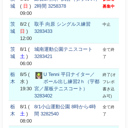
城
(
日
)
2時間 3258378
募集中
09:00
茨
8/2
(
取手 向原 シングルス練習
中止
城
日
)
3283433
12:00
茨
8/1
(
城南運動公園テニスコート
全て終
城
土
)
3283421
了
06:00
栃
8/5
(
U Tenni 平日ナイター／
終了(オ
木
水 )
ボール出し練習2ｈ（宇都
フレポ
19:30
宮／屋板テニスコート）
書き込
3283402
み可)
栃
8/1
(
8/1小山運動公園 8時から4時
全て終
木
土
)
間 3282540
了
08:00