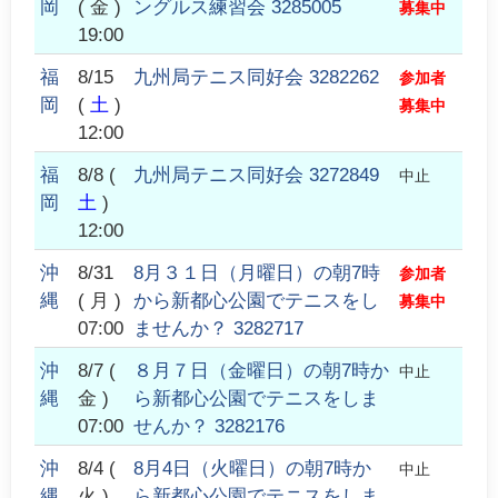
岡
( 金 )
ングルス練習会 3285005
募集中
19:00
福
8/15
九州局テニス同好会 3282262
参加者
岡
(
土
)
募集中
12:00
福
8/8
(
九州局テニス同好会 3272849
中止
岡
土
)
12:00
沖
8/31
8月３１日（月曜日）の朝7時
参加者
縄
( 月 )
から新都心公園でテニスをし
募集中
07:00
ませんか？ 3282717
沖
8/7
(
８月７日（金曜日）の朝7時か
中止
縄
金 )
ら新都心公園でテニスをしま
07:00
せんか？ 3282176
沖
8/4
(
8月4日（火曜日）の朝7時か
中止
縄
火 )
ら新都心公園でテニスをしま