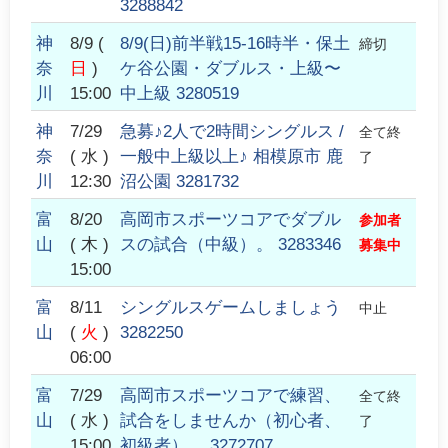
3288842
神
8/9
(
8/9(日)前半戦15-16時半・保土
締切
奈
日
)
ケ谷公園・ダブルス・上級〜
川
15:00
中上級 3280519
神
7/29
急募♪2人で2時間シングルス /
全て終
奈
( 水 )
一般中上級以上♪ 相模原市 鹿
了
川
12:30
沼公園 3281732
富
8/20
高岡市スポーツコアでダブル
参加者
山
( 木 )
スの試合（中級）。 3283346
募集中
15:00
富
8/11
シングルスゲームしましょう
中止
山
(
火
)
3282250
06:00
富
7/29
高岡市スポーツコアで練習、
全て終
山
( 水 )
試合をしませんか（初心者、
了
15:00
初級者）。 3272707