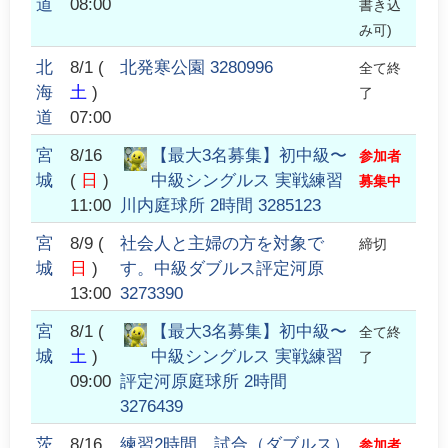
道
08:00
書き込
み可)
北
8/1
(
北発寒公園 3280996
全て終
海
土
)
了
道
07:00
宮
8/16
【最大3名募集】初中級〜
参加者
城
(
日
)
中級シングルス 実戦練習
募集中
11:00
川内庭球所 2時間 3285123
宮
8/9
(
社会人と主婦の方を対象で
締切
城
日
)
す。中級ダブルス評定河原
13:00
3273390
宮
8/1
(
【最大3名募集】初中級〜
全て終
城
土
)
中級シングルス 実戦練習
了
09:00
評定河原庭球所 2時間
3276439
茨
8/16
練習2時間、試合（ダブルス）
参加者