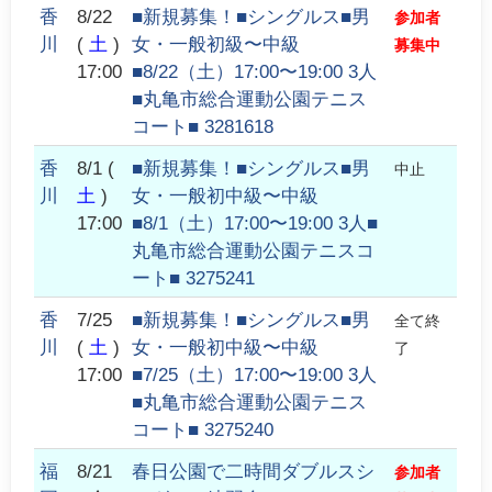
香
8/22
■新規募集！■シングルス■男
参加者
川
(
土
)
女・一般初級〜中級
募集中
17:00
■8/22（土）17:00〜19:00 3人
■丸亀市総合運動公園テニス
コート■ 3281618
香
8/1
(
■新規募集！■シングルス■男
中止
川
土
)
女・一般初中級〜中級
17:00
■8/1（土）17:00〜19:00 3人■
丸亀市総合運動公園テニスコ
ート■ 3275241
香
7/25
■新規募集！■シングルス■男
全て終
川
(
土
)
女・一般初中級〜中級
了
17:00
■7/25（土）17:00〜19:00 3人
■丸亀市総合運動公園テニス
コート■ 3275240
福
8/21
春日公園で二時間ダブルスシ
参加者