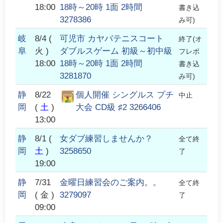
18:00
18時～20時 1面 2時間
書き込
3278386
み可)
岐
8/4
(
可児市 カヤバテニスコート
終了(オ
阜
火 )
ダブルスゲーム 初級～初中級
フレポ
18:00
18時～20時 1面 2時間
書き込
3281870
み可)
静
8/22
個人開催 シングルス プチ
中止
岡
(
土
)
大会 CD級 ♯2 3266406
13:00
静
8/1
(
女ダブ練習しませんか？
全て終
岡
土
)
3258650
了
19:00
静
7/31
金曜日練習会のご案内。。
全て終
岡
( 金 )
3279097
了
09:00