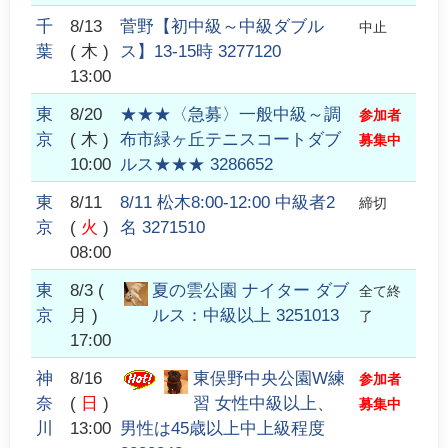
千
8/13
菅野【初中級～中級ダブル
中止
葉
( 木 )
ス】13-15時 3277120
13:00
東
8/20
★★★〈急募〉一般中級～調
参加者
京
( 木 )
布市緑ヶ丘テニスコートダブ
募集中
10:00
ルス★★★ 3286652
東
8/11
8/11 松木8:00-12:00 中級者2
締切
京
(
火
)
名 3271510
08:00
東
8/3
(
夏の雲公園 ナイター ダブ
全て終
京
月 )
ルス：中級以上 3251013
了
17:00
神
8/16
東俣野中央公園W練
参加者
奈
(
日
)
習 女性中級以上、
募集中
川
13:00
男性は45歳以上中上級程度