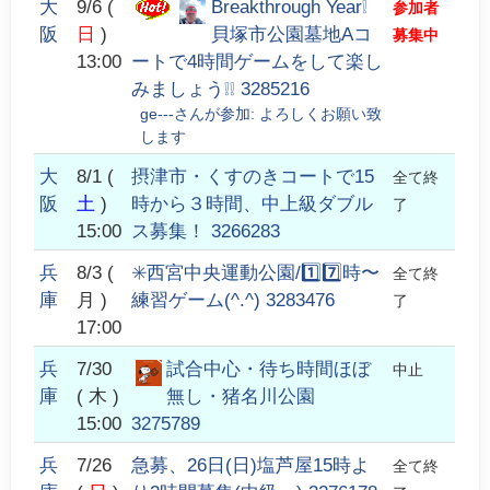
大
9/6
(
Breakthrough Year❕
参加者
阪
日
)
貝塚市公園墓地Aコ
募集中
13:00
ートで4時間ゲームをして楽し
みましょう❕❕ 3285216
ge---
さんが参加:
よろしくお願い致
します
大
8/1
(
摂津市・くすのきコートで15
全て終
阪
土
)
時から３時間、中上級ダブル
了
15:00
ス募集！ 3266283
兵
8/3
(
✳️西宮中央運動公園/1️⃣7️⃣時〜
全て終
庫
月 )
練習ゲーム(^.^) 3283476
了
17:00
兵
7/30
試合中心・待ち時間ほぼ
中止
庫
( 木 )
無し・猪名川公園
15:00
3275789
兵
7/26
急募、26日(日)塩芦屋15時よ
全て終