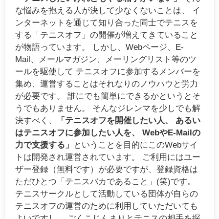
な悩みを抱える人が決して少なくないことは、 イ
ンターネットを通じて知り合った同士でテニスを
する「テニスオフ」の開催が増えてきていること
が物語っています。 しかし、Webページ、E-
Mail、メールマガジン、メーリングリスト等のツ
ールを駆使して テニスオフに参加するメンバーを
集め、運営することはそれなりのノウハウと労力
が必要です。 誰にでも簡単にできるかというとそ
うでもありません。 そんなジレンマを少しでも解
決すべく、
「
テニス
オフ
を開催したい人、 あるい
は
テニス
オフ
に参加したい人を、 WebやE-Mailの
力で支援する」
ということを目的にこのWebサイ
トは開発され運営されています。 ご利用にはユー
ザー登録（無料です）が必要ですが、登録資格は
ただひとつ「テニスバカであること」(笑)です。
テニスサークルとして活動している団体が自らの
テニス
オフ
の運営のために利用していただいても
よいですし、 ごくこじんまりとテニスの相手を探