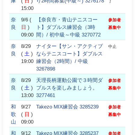
庫
(
日
)
り2時間募集(中級～) 3276178
了
15:00
奈
9/6
(
【奈良市・青山テニスコー
参加者
良
日
)
ト】ダブルス練習会（3時
募集中
09:00
間）/ 初中級～中級 3270772
奈
8/29
ナイター【サン・アクティブ
中止
良
(
土
)
ならテニスコート】ダブルス
19:00
練習会（2時間）/ 中級
3267898
奈
8/29
天理長柄運動公園で３時間ダ
参加者
良
(
土
)
ブルスを楽しみましょう。
募集中
13:00
3277461
和
9/27
Takezo MIX練習会 3285239
参加者
歌
(
日
)
募集中
山
09:00
和
9/12
Takezo MIX練習会 3285237
参加者