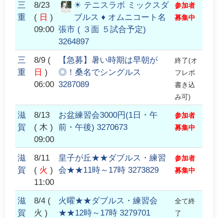
三
8/23
☀ テニスラボ ミックスダ
参加者
重
(
日
)
ブルス ♦ オムニコート名
募集中
09:00
張市 ( ３面 ５試合予定)
3264897
三
8/9
(
【急募】暑い時期は早朝が
終了(オ
重
日
)
◎！桑名でシングルス
フレポ
06:00
3287089
書き込
み可)
滋
8/13
お盆練習会3000円(1日・午
参加者
賀
( 木 )
前・午後) 3270673
募集中
09:00
滋
8/11
皇子が丘★★ダブルス・練習
参加者
賀
(
火
)
会★★11時～17時 3273829
募集中
11:00
滋
8/4
(
火曜★★ダブルス・練習会
全て終
賀
火 )
★★12時～17時 3279701
了