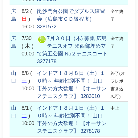
広
8/2
(
毘沙門台公園でダブルス練習
全て終
島
日
)
会（広島市ＣＤ級程度）
了
16:00
3281572
広
7/30
7月３０日（木) 募集 広島
全て終
島
( 木 )
テニスオフ ※西部埋め立
了
09:00
て第五公園 No２テニスコート
3277178
山
8/8
(
インドア！８月８日（土）１
終了(オ
口
土
)
０時～ 年齢性別不問！ 山口
フレポ
10:00
市外の方大歓迎！ 【オーサン
書き込
ステニスクラブ】 3283010
み可)
山
8/1
(
インドア！８月１日（土）１
中止
口
土
)
０時～ 年齢性別不問！ 山口
10:00
市外の方大歓迎！ 【オーサン
ステニスクラブ】 3278178