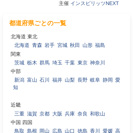
主催
インスピリッツNEXT
都道府県ごとの一覧
北海道 東北
北海道
青森
岩手
宮城
秋田
山形
福島
関東
茨城
栃木
群馬
埼玉
千葉
東京
神奈川
中部
新潟
富山
石川
福井
山梨
長野
岐阜
静岡
愛
知
近畿
三重
滋賀
京都
大阪
兵庫
奈良
和歌山
中国 四国
鳥取
島根
岡山
広島
山口
徳島
香川
愛媛
高