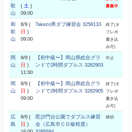
歌
(
土
)
募集中
山
09:00
和
8/9
(
Takezo男ダブ練習会 3258133
終了(オ
歌
日
)
フレポ
山
09:00
書き込
み可)
岡
8/9
(
【初中級〜】岡山県総合グラ
中止
山
日
)
ンドで2時間ダブルス 3282903
11:00
岡
8/9
(
【初中級〜】岡山県総合グラ
終了(オ
山
日
)
ンドで2時間ダブルス 3282905
フレポ
09:00
書き込
み可)
広
8/9
(
毘沙門台公園でダブルス練習
締切
島
日
)
会（広島市ＣＤ級程度）
16:00
3285584