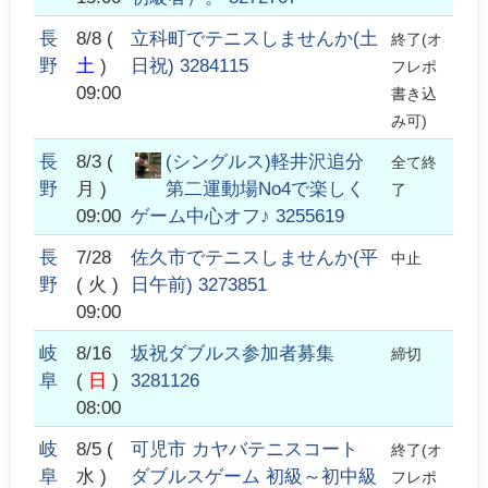
長
8/8
(
立科町でテニスしませんか(土
終了(オ
野
土
)
日祝) 3284115
フレポ
09:00
書き込
み可)
長
8/3
(
(シングルス)軽井沢追分
全て終
野
月 )
第二運動場No4で楽しく
了
09:00
ゲーム中心オフ♪ 3255619
長
7/28
佐久市でテニスしませんか(平
中止
野
( 火 )
日午前) 3273851
09:00
岐
8/16
坂祝ダブルス参加者募集
締切
阜
(
日
)
3281126
08:00
岐
8/5
(
可児市 カヤバテニスコート
終了(オ
阜
水 )
ダブルスゲーム 初級～初中級
フレポ