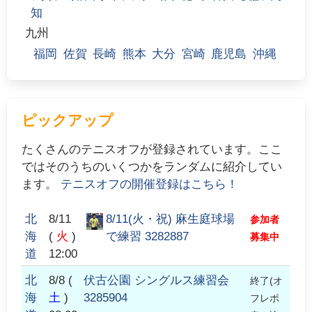
知
九州
福岡
佐賀
長崎
熊本
大分
宮崎
鹿児島
沖縄
ピックアップ
たくさんのテニスオフが登録されています。ここ
ではそのうちのいくつかをランダムに紹介してい
ます。
テニスオフの開催登録はこちら！
北
8/11
8/11(火・祝) 麻生庭球場
参加者
海
(
火
)
で練習 3282887
募集中
道
12:00
北
8/8
(
伏古公園 シングルス練習会
終了(オ
海
土
)
3285904
フレポ