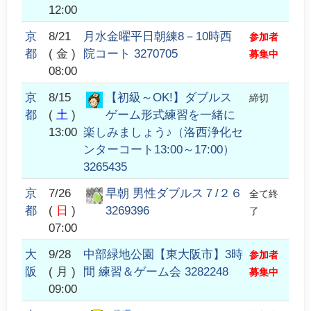
12:00
京
8/21
月水金曜平日朝練8－10時西
参加者
都
( 金 )
院コート 3270705
募集中
08:00
京
8/15
【初級～OK!】ダブルス
締切
都
(
土
)
ゲーム形式練習を一緒に
13:00
楽しみましょう♪（洛西浄化セ
ンターコート13:00～17:00）
3265435
京
7/26
早朝 男性ダブルス７/２６
全て終
都
(
日
)
3269396
了
07:00
大
9/28
中部緑地公園【東大阪市】3時
参加者
阪
( 月 )
間 練習＆ゲーム会 3282248
募集中
09:00