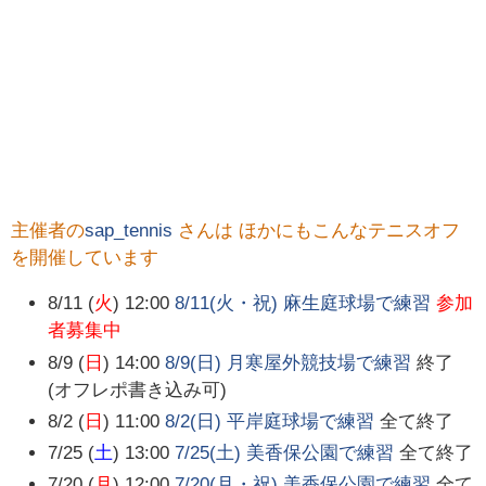
主催者の
sap_tennis
さんは ほかにもこんなテニスオフ
を開催しています
8/11 (
火
) 12:00
8/11(火・祝) 麻生庭球場で練習
参加
者募集中
8/9 (
日
) 14:00
8/9(日) 月寒屋外競技場で練習
終了
(オフレポ書き込み可)
8/2 (
日
) 11:00
8/2(日) 平岸庭球場で練習
全て終了
7/25 (
土
) 13:00
7/25(土) 美香保公園で練習
全て終了
7/20 (
月
) 12:00
7/20(月・祝) 美香保公園で練習
全て