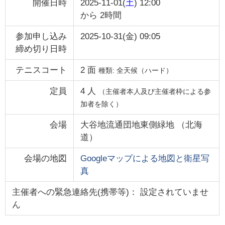
開催日時
2025-11-01(
土
) 12:00
から
2時間
参加申し込み
2025-10-31(金) 09:05
締め切り日時
テニスコート
2
面
種類:
全天候（ハード）
定員
4
人
（主催者本人及び主催者枠による参
加者を除く）
会場
大谷地流通団地東側緑地
（
北海
道
）
会場の地図
Googleマップによる地図と衛星写
真
主催者への緊急連絡先(携帯等)： 設定されていませ
ん