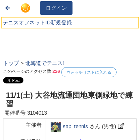
ログイン
テニスオフネットID新規登録
トップ
>
北海道でテニス!
このページのアクセス数
226
ウォッチリストに入れる
11/1(土) 大谷地流通団地東側緑地で練
習
開催番号
3104013
主催者
sap_tennis
さん (
男性
)