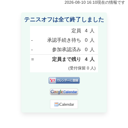
2026-08-10 16:10
現在の情報です
テニスオフは全て終了しました
定員
4
人
-
承認手続き待ち
0
人
-
参加承認済み
0
人
=
定員まで残り
4
人
(受付保留
0
人
)
iCalendar