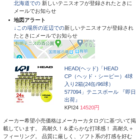
北海道
での
新しいテニスオフが登録されたときに
メールでお知らせ
地図アラート
↓この場所の近辺での
新しいテニスオフが登録され
たときにメールでお知らせ
HEAD(ヘッド)「HEAD
CP（ヘッド・シーピー）4球
入り2箱(24缶/96球）
577094」テニスボール 『即日
出荷』
KPI24
14520円
メーカー希望小売価格はメーカーカタログに基づいて掲
載しています。 高耐久！＆柔らかな打球感！ 高耐久＋
フィーリング。 品質に厳しく、ソフト系の打感を好む