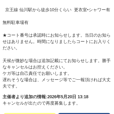
京王線 仙川駅から徒歩10分くらい 更衣室•シャワー有
無料駐車場有
★コート番号は承認時にお知らせします。当日のお知ら
せはありません。時間になりましたらコートにお入りく
ださい。
天候が微妙な場合は追加記載にてお知らせします。勝手
なキャンセルはお控えください。
ケガ等は自己責任でお願いします。
遅れそうな場合は、メッセージ等でご一報頂ければ大丈
夫です。
主催者より追加の情報:
2026年5月20日 13:18
キャンセルが出たので再度募集します。