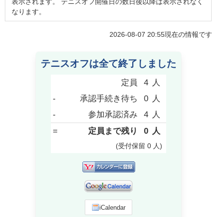
表示されます。 テニスオフ開催日の数日後以降は表示されなく
なります。
2026-08-07 20:55
現在の情報です
テニスオフは全て終了しました
定員
4
人
-
承認手続き待ち
0
人
-
参加承認済み
4
人
=
定員まで残り
0
人
(受付保留
0
人
)
iCalendar