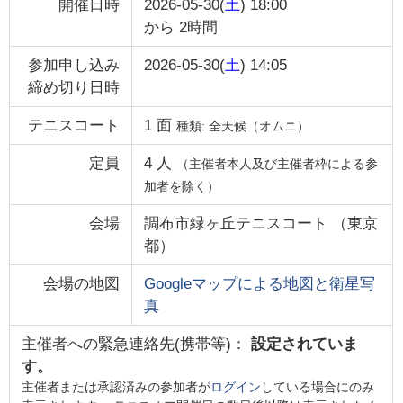
開催日時
2026-05-30(
土
) 18:00
から
2時間
参加申し込み
2026-05-30(
土
) 14:05
締め切り日時
テニスコート
1
面
種類:
全天候（オムニ）
定員
4
人
（主催者本人及び主催者枠による参
加者を除く）
会場
調布市緑ヶ丘テニスコート
（
東京
都
）
会場の地図
Googleマップによる地図と衛星写
真
主催者への緊急連絡先(携帯等)：
設定されていま
す。
主催者または承認済みの参加者が
ログイン
している場合にのみ