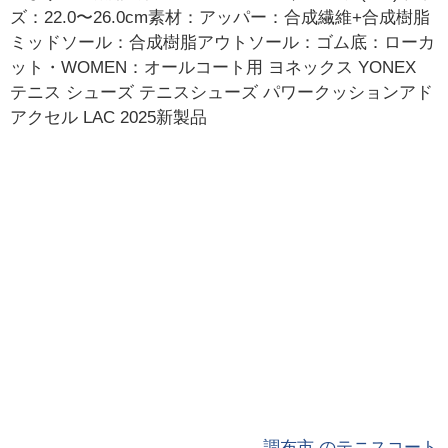
ズ：22.0〜26.0cm素材：アッパー：合成繊維+合成樹脂
ミッドソール：合成樹脂アウトソール：ゴム底：ローカ
ット・WOMEN：オールコート用 ヨネックス YONEX
テニス シューズ テニスシューズ パワークッションアド
アクセル LAC 2025新製品
調布市 のテニスコート