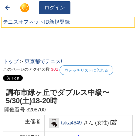
ログイン
テニスオフネットID新規登録
トップ
>
東京都でテニス!
このページのアクセス数
301
ウォッチリストに入れる
調布市緑ヶ丘でダブルス中級〜
5/30(土)18-20時
開催番号
3208700
主催者
taka4649
さん (
女性
)