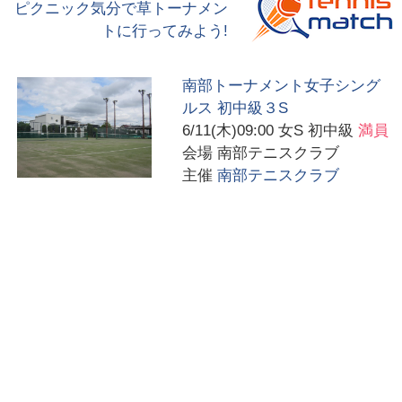
ピクニック気分で草トーナメン
トに行ってみよう!
南部トーナメント女子シング
ルス 初中級３S
6/11(木)09:00
女S 初中級
満員
会場
南部テニスクラブ
主催
南部テニスクラブ