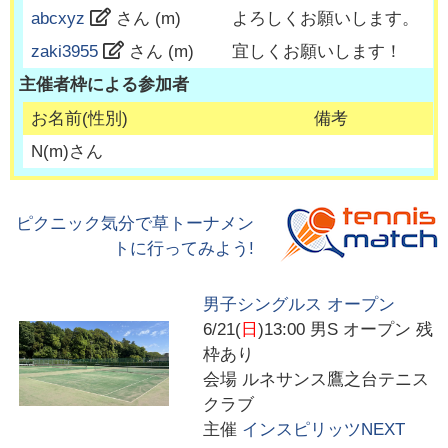
abcxyz
さん (
m
)
よろしくお願いします。
zaki3955
さん (
m
)
宜しくお願いします！
主催者枠による参加者
お名前(性別)
備考
N
(
m
)さん
ピクニック気分で草トーナメン
トに行ってみよう!
男子シングルス オープン
6/21(
日
)13:00
男S オープン 残
枠あり
会場
ルネサンス鷹之台テニス
クラブ
主催
インスピリッツNEXT