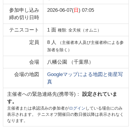
参加申し込み
2026-06-07(
日
) 07:05
締め切り日時
テニスコート
1
面
種類:
全天候（オムニ）
定員
8
人
（主催者本人及び主催者枠による参
加者を除く）
会場
八幡公園
（
千葉県
）
会場の地図
Googleマップによる地図と衛星写
真
主催者への緊急連絡先(携帯等)：
設定されていま
す。
主催者または承認済みの参加者が
ログイン
している場合にのみ
表示されます。 テニスオフ開催日の数日後以降は表示されなく
なります。