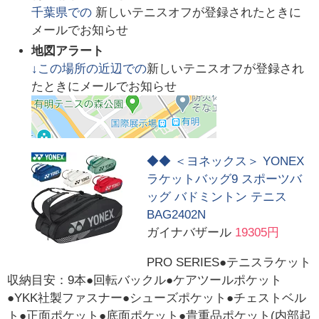
千葉県
での
新しいテニスオフが登録されたときに
メールでお知らせ
地図アラート
↓この場所の近辺での
新しいテニスオフが登録され
たときにメールでお知らせ
◆◆ ＜ヨネックス＞ YONEX
ラケットバッグ9 スポーツバ
ッグ バドミントン テニス
BAG2402N
ガイナバザール
19305円
PRO SERIES●テニスラケット
収納目安：9本●回転バックル●ケアツールポケット
●YKK社製ファスナー●シューズポケット●チェストベル
ト●正面ポケット●底面ポケット●貴重品ポケット(内部起