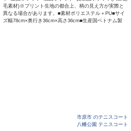
毛素材)※プリント生地の都合上、柄の見え方が実際と
異なる場合があります。■素材ポリエステル＋PU■サイ
ズ幅78cm×奥行き36cm×高さ36cm■生産国ベトナム製
市原市 のテニスコート
八幡公園 テニスコート