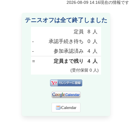
2026-08-09 14:16
現在の情報です
テニスオフは全て終了しました
定員
8
人
-
承認手続き待ち
0
人
-
参加承認済み
4
人
=
定員まで残り
4
人
(受付保留
0
人
)
iCalendar