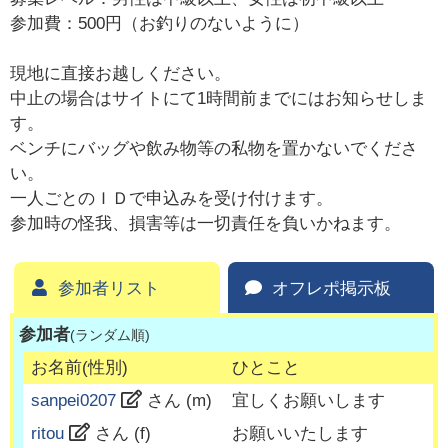
参加費：500円（お釣りのないように）
現地に直接お越しください。
中止の場合はサイトにて1時間前までにはお知らせしま
す。
ベンチにバッグや飲み物等の私物を置かないでくださ
い。
一人ごとのＩＤで申込みを受け付けます。
参加時の怪我、損害等は一切責任を負いかねます。
参加者リスト
オフレポ掲示板
参加者
(ランダム順)
お名前(性別)
ひとこと
sanpei0207
さん (
m
)
宜しくお願いします
ritou
さん (
f
)
お願いいたします