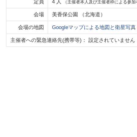
定員
4
人
（主催者本人及び主催者枠による参加
会場
美香保公園
（
北海道
）
会場の地図
Googleマップによる地図と衛星写真
主催者への緊急連絡先(携帯等)： 設定されていません