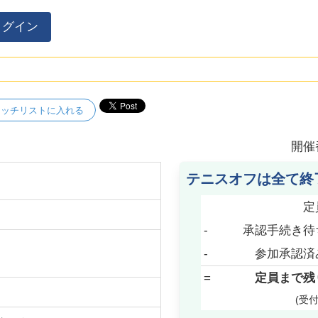
ログイン
ォッチリストに入れる
開催
テニスオフは全て終
定
-
承認手続き待
-
参加承認済
=
定員まで残
(受