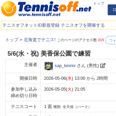
トップ
テニスオフネットID新規登録
テニスオフを開催する
トップ
>
北海道でテニス!
このページのアクセス数
315
ウ
5/6(水・祝) 美香保公園で練習
主催者
sap_tennis
さん (
男性
)
開催日時
2026-05-06(
水
) 13:00
から
2時間
参加申し込み
2026-05-05(
火
) 21:05
締め切り日時
テニスコート
1
面
種類:
全天候（ハード）