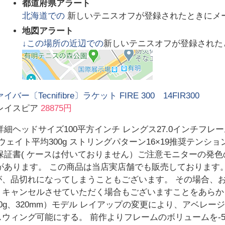
都道府県アラート
北海道
での
新しいテニスオフが登録されたときにメ
地図アラート
↓この場所の近辺での
新しいテニスオフが登録された
バー〔Tecnifibre〕ラケット FIRE 300 14FIR300
レイスピア
28875円
細ヘッドサイズ100平方インチ レングス27.0インチフレーム厚24
mウェイト平均300g ストリングパターン16×19推奨テンショ
保証書( ケースは付いておりません）ご注意モニターの発
があります。 この商品は当店実店舗でも販売しております
が、品切れになってしまうこともございます。 その場合、
 キャンセルさせていただく場合もございますことをあらかじ
h、300g、320mm）モデル レイアップの変更により、アベ
スウィング可能にする。 前作よりフレームのボリュームを‐