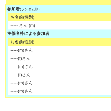
参加者
(ランダム順)
お名前(性別)
-----
さん (
m
)
主催者枠による参加者
お名前(性別)
-----
(
m
)さん
-----
(
f
)さん
-----
(
m
)さん
-----
(
f
)さん
-----
(
m
)さん
-----
(
m
)さん