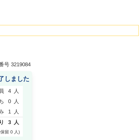
番号
3219084
了しました
員
4
人
ち
0
人
み
1
人
り
3
人
付保留
0
人
)