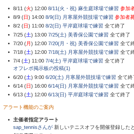
8/11 (
火
) 12:00
8/11(火・祝) 麻生庭球場で練習
参加
8/9 (
日
) 14:00
8/9(日) 月寒屋外競技場で練習
参加者
8/2 (
日
) 11:00
8/2(日) 平岸庭球場で練習
全て終了
7/25 (
土
) 13:00
7/25(土) 美香保公園で練習
全て終了
7/20 (
月
) 12:00
7/20(月・祝) 美香保公園で練習
全て
7/18 (
土
) 12:00
7/18(土) 月寒屋外競技場で練習
全て
7/4 (
土
) 11:00
7/4(土) 平岸庭球場で練習
全て終了
オフレポ掲示板の投稿(
1
)
6/20 (
土
) 9:00
6/20(土) 月寒屋外競技場で練習
全て終
6/14 (
日
) 16:00
6/14(日) 月寒屋外競技場で練習
全て
6/13 (
土
) 12:00
6/13(日) 平岸庭球場で練習
全て終了
アラート機能のご案内
主催者指定アラート
sap_tennis
さんが
新しいテニスオフを開催登録した