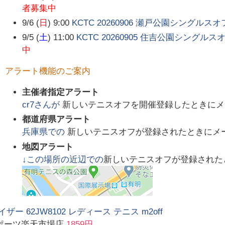
者募集中
9/6 (
日
) 9:00
KCTC 20260906 瀬戸公園シングル
9/5 (
土
) 11:00
KCTC 20260905 住吉公園シングル
中
アラート機能のご案内
主催者指定アラート
cr7
さんが
新しいテニスオフを開催登録したときにメ
都道府県アラート
兵庫県
での
新しいテニスオフが登録されたときにメ
地図アラート
↓この場所の近辺での
新しいテニスオフが登録された
ザー 62JW8102 レディース テニス m2off
ポーツ楽天市場店
1859円