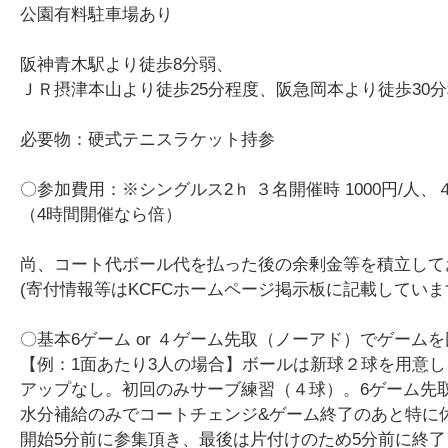
公園有料駐車場あり
阪神青木駅より徒歩8分弱、
ＪＲ摂津本山より徒歩25分程度、阪急岡本より徒歩30
必要物：硬式テニスラケット持参
〇参加費用：※シングルス2ｈ ３名開催時 1000円/人、
（4時間開催なら倍）
尚、コート代ボール代を払った後の余剰金等を積立して
(寄付情報等はKCFCホームページ掲示板に記載してい
〇基本6ゲーム or ４ゲーム先取（ノーアド）でゲー
【例：1面あたり3人の場合】ボールは新球２球を用意し
アップなし。初回のみサーブ練習（４球）。6ゲーム先取
水分補給のみでコートチェンジ&ゲーム終了のあと特に
開始5分前に参集頂き、最後は片付けのため5分前に終