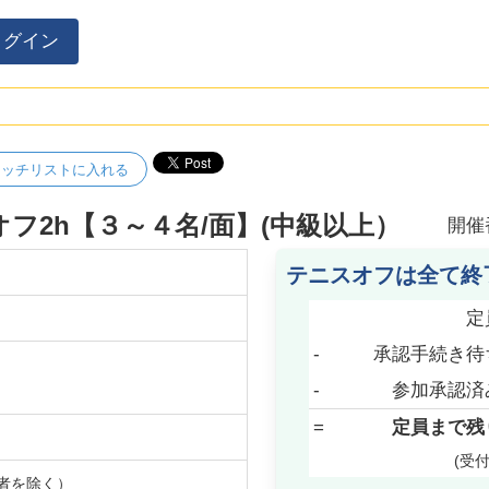
ログイン
ォッチリストに入れる
ルスオフ2h【３～４名/面】(中級以上）
開催
テニスオフは全て終
定
-
承認手続き待
-
参加承認済
=
定員まで残
(受
者を除く）