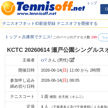
トップ
テニスオフネットID新規登録
テニスオフを開催する
トップ
>
兵庫県でテニス!
このページのアクセス数
190
ウ
KCTC 20260614 瀬戸公園シング
主催者
cr7
さん (
男性
)
開催日時
2026-06-14(
日
) 11:00
から
2時間
参加申し込み
2026-06-14(
日
) 08:05
締め切り日時
テニスコート
1
面
種類:
全天候（オムニ）
定員
4
人
（主催者本人及び主催者枠による参加