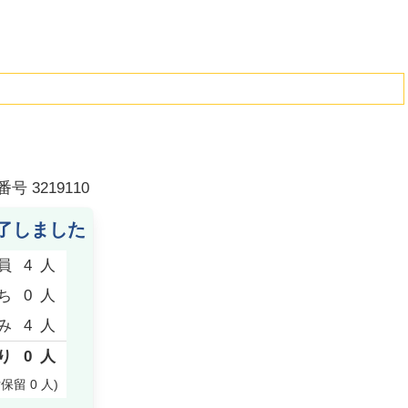
番号
3219110
了しました
員
4
人
ち
0
人
み
4
人
り
0
人
付保留
0
人
)