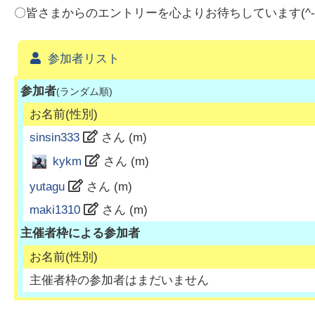
〇皆さまからのエントリーを心よりお待ちしています(^-^
参加者リスト
参加者
(ランダム順)
お名前(性別)
sinsin333
さん (
m
)
kykm
さん (
m
)
yutagu
さん (
m
)
maki1310
さん (
m
)
主催者枠による参加者
お名前(性別)
主催者枠の参加者はまだいません