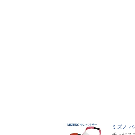
ミズノ バイ
チトセス