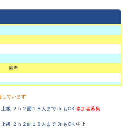
備考
催しています
～上級 ２ｈ２面１８人まで Jr.もOK
参加者募集
～上級 ２ｈ２面１８人まで Jr.もOK
中止