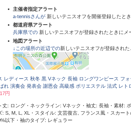
主催者指定アラート
a-tennis
さんが
新しいテニスオフを開催登録したと
都道府県アラート
兵庫県
での
新しいテニスオフが登録されたときにメ
地図アラート
↓この場所の近辺での
新しいテニスオフが登録された
 レディース 秋冬 黒 Vネック 長袖 ロングワンピース フ
ばれ 演奏会 発表会 謝恩会 高級感 ポリエステル 法式 レト
417円
丈: ロング・ネックライン: Vネック・袖丈: 長袖・素材:
: S, M, L, XL・スタイル: 文芸復古, フランス風・ス
30%以下・袖のタイプ: レギュラー