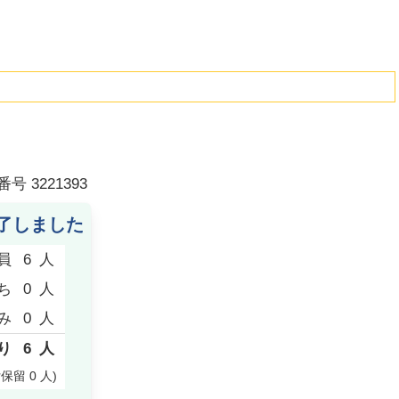
番号
3221393
了しました
員
6
人
ち
0
人
み
0
人
り
6
人
付保留
0
人
)