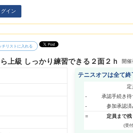
ログイン
ッチリストに入れる
初級から上級 しっかり練習できる２面２ｈ
開催
テニスオフは全て終
定
-
承認手続き待
-
参加承認済
=
定員まで残
(受