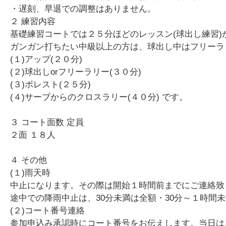
・遅刻、早退での調整はありません。
２ 練習内容
基礎練習コートでは２５分ほどのレッスン(球出し練習
ガンガン打ちたい中級以上の方は、球出し中はフリーラ
(１)アップ(２０分)
(２)球出しorフリーラリー(３０分)
(３)ボレスト(２５分)
(４)サーブからのクロスラリー(４０分) です。
３ コート面数 定員
２面 １８人
４ その他
(１)雨天時
中止になります。その際は開始１時間前までにご連絡致
途中での降雨中止は、30分未満は全額・30分～１時間未満
(２)コート番号連絡
参加申込み承認時にコート番号をお伝えします。当日は