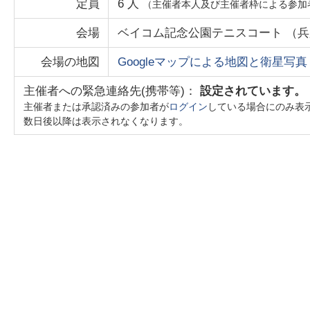
定員
6
人
（主催者本人及び主催者枠による参加
会場
ベイコム記念公園テニスコート
（
兵
会場の地図
Googleマップによる地図と衛星写真
主催者への緊急連絡先(携帯等)：
設定されています。
主催者または承認済みの参加者が
ログイン
している場合にのみ表
数日後以降は表示されなくなります。