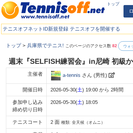
トップ
テニスオフネットID新規登録
テニスオフを開催する
トップ
>
兵庫県でテニス!
このページのアクセス数
82
ウォ
週末『SELFISH練習会』in尼崎 
主催者
a-tennis
さん (
男性
)
開催日時
2026-05-30(
土
) 19:00
から
2時間
参加申し込み
2026-05-30(
土
) 18:05
締め切り日時
テニスコート
2
面
種類:
全天候（オムニ）