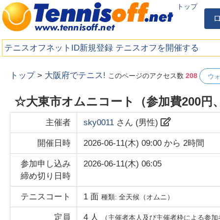
トップ
テニスオフネットID新規登録
テニスオフを開催する
トップ
>
大阪府でテニス!
このページのアクセス数
208
ウ
☆大東市オムニコート（参加費200円
主催者
sky0011
さん (
男性
)
開催日時
2026-06-11(木) 09:00
から
2時間
参加申し込み
2026-06-11(木) 06:05
締め切り日時
テニスコート
1
面
種類:
全天候（オムニ）
定員
4
人
（主催者本人及び主催者枠による参加