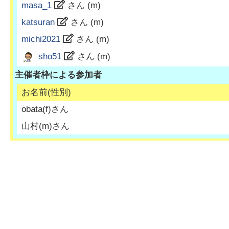
masa_1
さん (
m
)
katsuran
さん (
m
)
michi2021
さん (
m
)
sho51
さん (
m
)
主催者枠による参加者
お名前(性別)
obata
(
f
)さん
山村
(
m
)さん