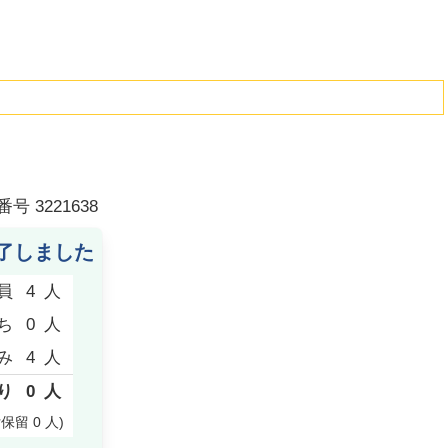
番号
3221638
了しました
員
4
人
ち
0
人
み
4
人
り
0
人
付保留
0
人
)