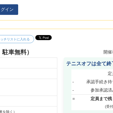
ログイン
ォッチリストに入れる
、駐車無料）
開催
テニスオフは全て終
定
-
承認手続き待
-
参加承認済
=
定員まで残
(受
者を除く）