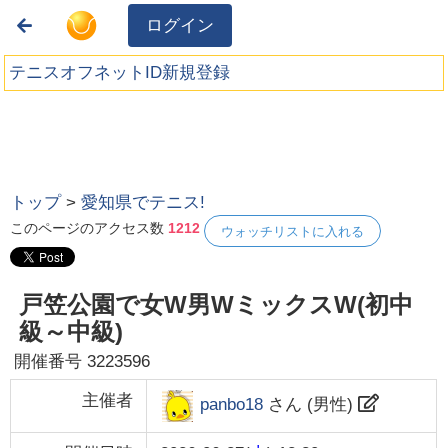
ログイン
テニスオフネットID新規登録
トップ
>
愛知県でテニス!
このページのアクセス数
1212
ウォッチリストに入れる
戸笠公園で女W男WミックスW(初中
級～中級)
開催番号
3223596
主催者
panbo18
さん (
男性
)