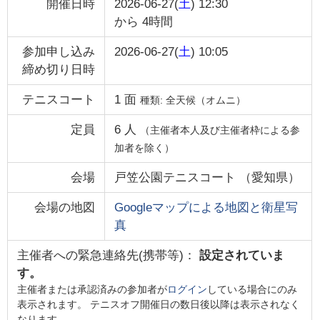
開催日時
2026-06-27(
土
) 12:30
から
4時間
参加申し込み
2026-06-27(
土
) 10:05
締め切り日時
テニスコート
1
面
種類:
全天候（オムニ）
定員
6
人
（主催者本人及び主催者枠による参
加者を除く）
会場
戸笠公園テニスコート
（
愛知県
）
会場の地図
Googleマップによる地図と衛星写
真
主催者への緊急連絡先(携帯等)：
設定されていま
す。
主催者または承認済みの参加者が
ログイン
している場合にのみ
表示されます。 テニスオフ開催日の数日後以降は表示されなく
なります。