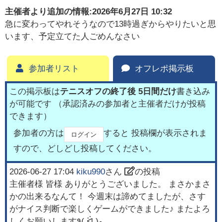
主催者より追加の情報:
2026年6月27日 10:32
急に変わってやれそうなので13時過ぎからやりたいと思
います、予定立てた人ごめんなさい
参加者リスト
オフレポ掲示板
この掲示板は
テニスオフの終了後 5日間だけ
書き込み
が可能です （承認済みの参加者と主催者だけが投稿
できます）
参加者の方は
すると 投稿欄が表示されま
ログイン
すので、どしどし投稿してください。
2026-06-27 17:04
kiku990
さん
の投稿
主催者様 皆様 ありがとうございました。 まさかまさ
かの出来るなんて！ 今週末は諦めてましたが、さす
がナイス判断で楽しくゲームができました♪ またよろ
しくお願いします٩( ᐛ )و