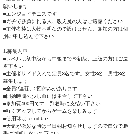
願いします
■エンジョイテニスです
■ガチで勝負に拘る人、教え魔の人はご遠慮ください
■主催者枠は人物不明なので設けません、参加の方は個
別に申し込んで下さい
1.募集内容
■レベルは初中級から中級まで※初級、上級の方はご遠
慮下さい
■主催者サイド入れて定員8名です。女性3名、男性3名
募集します
■全員2連荘、2回休みがあります
■開始時間の少し前には集合して下さい
■参加費400円です。到着時に支払い下さい
■軽くアップしてからゲームを楽しみます
■使用球はTecnifibre
■天気が微妙な時は当日朝お知らせしますので自分で勝
手に判断しないで下さい