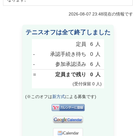
2026-08-07 23:48
現在の情報です
テニスオフは全て終了しました
定員
6
人
-
承認手続き待ち
0
人
-
参加承認済み
6
人
=
定員まで残り
0
人
(受付保留
0
人
)
(※このオフは
新方式
による募集です)
iCalendar