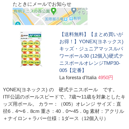
たときにメールでお知らせ
【送料無料】【まとめ買いが
お得！】YONEX(ヨネックス)
キッズ・ジュニアマッスルパ
ワーボール30 (12個入)硬式テ
ニスボールオレンジTMP30-
005【定番】
La foresta d’Italia
4950円
YONEX(ヨネックス) の 硬式テニスボール です。
ITF公認のボールスピードで、7歳〜11歳を対象としたキ
ッズ用ボール。 カラー：（005）オレンジ サイズ：直
径6．4〜6．8cm 重さ：40．0〜45．0g 素材：アクリル
＋ナイロン＋ラバー仕様：1ダース（12個入り）