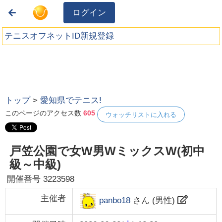
ログイン
テニスオフネットID新規登録
トップ
>
愛知県でテニス!
このページのアクセス数
605
ウォッチリストに入れる
戸笠公園で女W男WミックスW(初中
級～中級)
開催番号
3223598
主催者
panbo18
さん (
男性
)