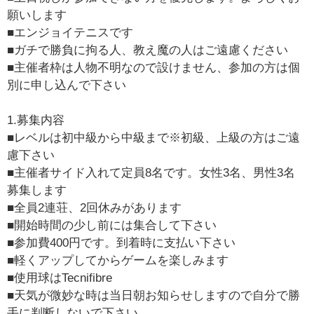
願いします
■エンジョイテニスです
■ガチで勝負に拘る人、教え魔の人はご遠慮ください
■主催者枠は人物不明なので設けません、参加の方は個
別に申し込んで下さい
1.募集内容
■レベルは初中級から中級まで※初級、上級の方はご遠
慮下さい
■主催者サイド入れて定員8名です。女性3名、男性3名
募集します
■全員2連荘、2回休みがあります
■開始時間の少し前には集合して下さい
■参加費400円です。到着時に支払い下さい
■軽くアップしてからゲームを楽しみます
■使用球はTecnifibre
■天気が微妙な時は当日朝お知らせしますので自分で勝
手に判断しないで下さい