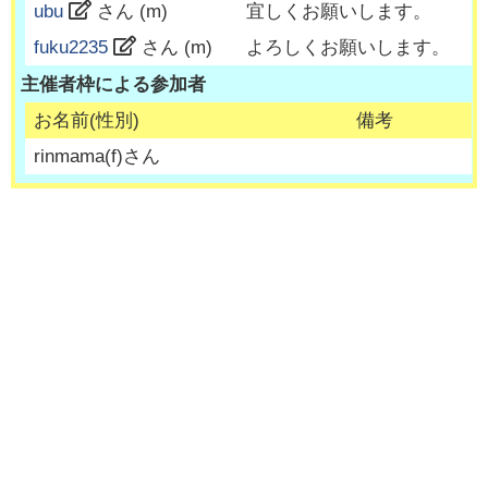
ubu
さん (
m
)
宜しくお願いします。
fuku2235
さん (
m
)
よろしくお願いします。
主催者枠による参加者
お名前(性別)
備考
rinmama
(
f
)さん