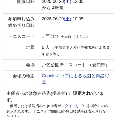
開催日時
2026-06-20(
土
) 12:30
から
4時間
参加申し込み
2026-06-20(
土
) 10:05
締め切り日時
テニスコート
1
面
種類:
全天候（オムニ）
定員
6
人
（主催者本人及び主催者枠による参
加者を除く）
会場
戸笠公園テニスコート
（
愛知県
）
会場の地図
Googleマップによる地図と衛星写
真
主催者への緊急連絡先(携帯等)：
設定されていま
す。
主催者または承認済みの参加者が
ログイン
している場合にのみ
表示されます。 テニスオフ開催日の数日後以降は表示されなく
なります。