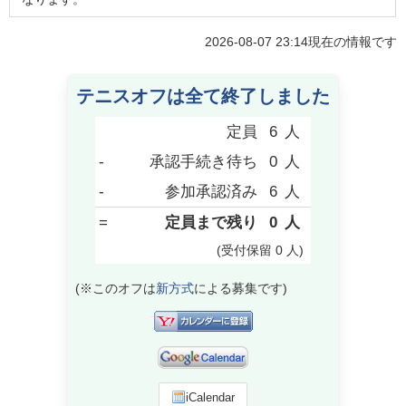
2026-08-07 23:14
現在の情報です
テニスオフは全て終了しました
定員
6
人
-
承認手続き待ち
0
人
-
参加承認済み
6
人
=
定員まで残り
0
人
(受付保留
0
人
)
(※このオフは
新方式
による募集です)
iCalendar