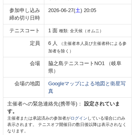
参加申し込み
2026-06-27(
土
) 20:05
締め切り日時
テニスコート
1
面
種類:
全天候（オムニ）
定員
6
人
（主催者本人及び主催者枠による参
加者を除く）
会場
脇之島テニスコートNO1
（
岐阜
県
）
会場の地図
Googleマップによる地図と衛星写
真
主催者への緊急連絡先(携帯等)：
設定されていま
す。
主催者または承認済みの参加者が
ログイン
している場合にのみ
表示されます。 テニスオフ開催日の数日後以降は表示されなく
なります。