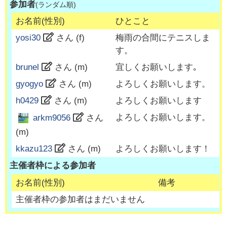
参加者
(ランダム順)
お名前(性別)
ひとこと
yosi30
さん (
f
)
梅雨の合間にテニスしま
す。
brunel
さん (
m
)
宜しくお願いします｡
gyogyo
さん (
m
)
よろしくお願いします。
h0429
さん (
m
)
よろしくお願いします
よろしくお願いします。
arkm9056
さん
(
m
)
kkazu123
さん (
m
)
よろしくお願いします！
主催者枠による参加者
お名前(性別)
備考
主催者枠の参加者はまだいません