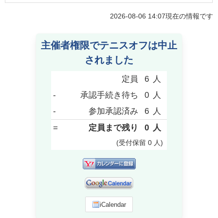
2026-08-06 14:07
現在の情報です
主催者権限でテニスオフは中止
されました
定員
6
人
-
承認手続き待ち
0
人
-
参加承認済み
6
人
=
定員まで残り
0
人
(受付保留
0
人
)
iCalendar