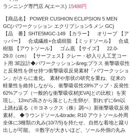
ランニング専門店 A(エース)
15488円
【商品名】 POWER CUSHION ECLIPSION 5 MEN
GC(パワークッション エクリプション5 メン GC)
【品 番】SHTE5MGC-149 【カラー】 オリーブ 【ア
ッパー】 合成繊維+合成樹脂 【ミッドソール】 合成
樹脂 【アウトソール】 ゴム底 【サイズ】 22.0-
29.0（cm） 【サーフェス】クレー・砂入り人工芝コー
ト用 3E設計◆パワークッション&reg;プラス 衝撃吸収性
と反発性を併せ持つ衝撃吸収反発素材「パワークッショ
ン」がさらに進化。 素材や形状の研究を重ね、従来の
軽量性を維持しながら、衝撃吸収性28%アップ・反発性
62%アップ（一般的な衝撃吸収材[EVA]との比較）を実
現し、12mの高さから落とした生卵が、割れずに6m以
上跳ね返る（※ヨネックス（株）調べ）新衝撃吸収反発
素材。 ◆ラウンドソール&trade; R10 アウトソール外周
全体に3種類の丸み(10/7/5)を持たせ、自然な着地と蹴り
出しが可能。 ※数字が大きいほど、ソール外側の丸み