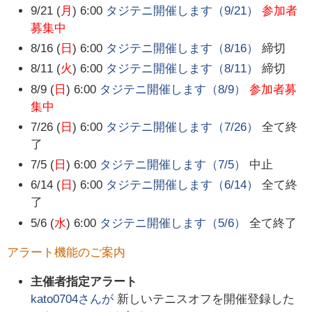
9/21 (
月
) 6:00
タジテニ開催します（9/21）
参加者
募集中
8/16 (
日
) 6:00
タジテニ開催します（8/16）
締切
8/11 (
火
) 6:00
タジテニ開催します（8/11）
締切
8/9 (
日
) 6:00
タジテニ開催します（8/9）
参加者募
集中
7/26 (
日
) 6:00
タジテニ開催します（7/26）
全て終
了
7/5 (
日
) 6:00
タジテニ開催します（7/5）
中止
6/14 (
日
) 6:00
タジテニ開催します（6/14）
全て終
了
5/6 (
水
) 6:00
タジテニ開催します（5/6）
全て終了
アラート機能のご案内
主催者指定アラート
kato0704
さんが
新しいテニスオフを開催登録した