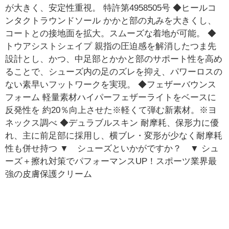
が大きく、安定性重視。 特許第4958505号 ◆ヒールコ
ンタクトラウンドソール かかと部の丸みを大きくし、
コートとの接地面を拡大。スムーズな着地が可能。 ◆
トウアシストシェイプ 親指の圧迫感を解消したつま先
設計とし、かつ、中足部とかかと部のサポート性を高め
ることで、シューズ内の足のズレを抑え、パワーロスの
ない素早いフットワークを実現。 ◆フェザーバウンス
フォーム 軽量素材ハイパーフェザーライトをベースに
反発性を 約20％向上させた※軽くて弾む新素材。※ヨ
ネックス調べ ◆デュラブルスキン 耐摩耗、保形力に優
れ、主に前足部に採用し、横ブレ・変形が少なく耐摩耗
性も併せ持つ ▼ シューズといかがですか？ ▼ シュ
ーズ＋擦れ対策でパフォーマンスUP！スポーツ業界最
強の皮膚保護クリーム