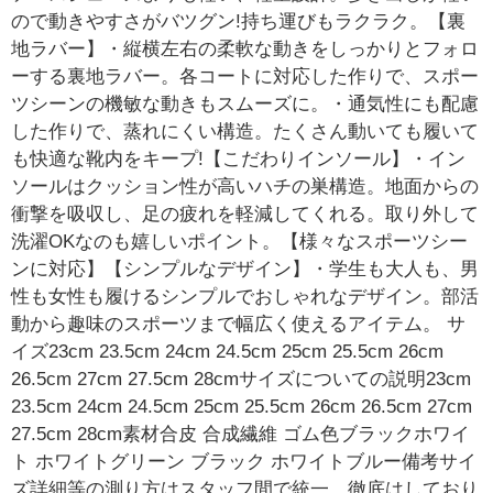
ので動きやすさがバツグン!持ち運びもラクラク。【裏
地ラバー】・縦横左右の柔軟な動きをしっかりとフォロ
ーする裏地ラバー。各コートに対応した作りで、スポー
ツシーンの機敏な動きもスムーズに。・通気性にも配慮
した作りで、蒸れにくい構造。たくさん動いても履いて
も快適な靴内をキープ!【こだわりインソール】・イン
ソールはクッション性が高いハチの巣構造。地面からの
衝撃を吸収し、足の疲れを軽減してくれる。取り外して
洗濯OKなのも嬉しいポイント。【様々なスポーツシー
ンに対応】【シンプルなデザイン】・学生も大人も、男
性も女性も履けるシンプルでおしゃれなデザイン。部活
動から趣味のスポーツまで幅広く使えるアイテム。 サ
イズ23cm 23.5cm 24cm 24.5cm 25cm 25.5cm 26cm
26.5cm 27cm 27.5cm 28cmサイズについての説明23cm
23.5cm 24cm 24.5cm 25cm 25.5cm 26cm 26.5cm 27cm
27.5cm 28cm素材合皮 合成繊維 ゴム色ブラックホワイ
ト ホワイトグリーン ブラック ホワイトブルー備考サイ
ズ詳細等の測り方はスタッフ間で統一、徹底はしており