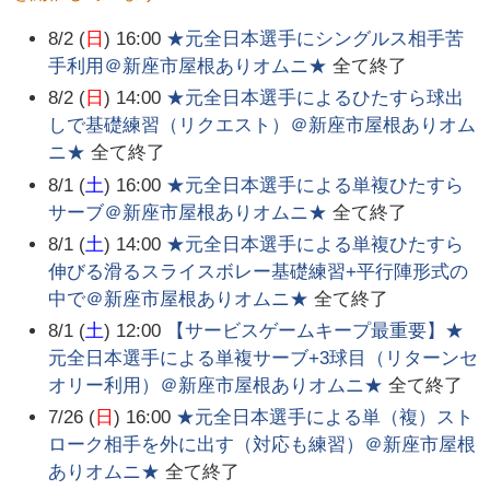
8/2 (
日
) 16:00
★元全日本選手にシングルス相手苦
手利用＠新座市屋根ありオムニ★
全て終了
8/2 (
日
) 14:00
★元全日本選手によるひたすら球出
しで基礎練習（リクエスト）＠新座市屋根ありオム
ニ★
全て終了
8/1 (
土
) 16:00
★元全日本選手による単複ひたすら
サーブ＠新座市屋根ありオムニ★
全て終了
8/1 (
土
) 14:00
★元全日本選手による単複ひたすら
伸びる滑るスライスボレー基礎練習+平行陣形式の
中で＠新座市屋根ありオムニ★
全て終了
8/1 (
土
) 12:00
【サービスゲームキープ最重要】★
元全日本選手による単複サーブ+3球目（リターンセ
オリー利用）＠新座市屋根ありオムニ★
全て終了
7/26 (
日
) 16:00
★元全日本選手による単（複）スト
ローク相手を外に出す（対応も練習）＠新座市屋根
ありオムニ★
全て終了