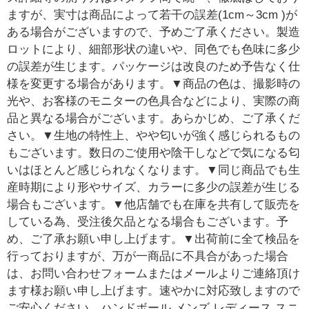
ますが、実寸は商品によって若干の誤差(1cm～3cm )が
ある場合がございますので、予めご了承ください。製造
ロットにより、細部形状の違いや、同色でも色味に多少
の誤差が生じます。パッケージは改良のため予告なく仕
様を変更する場合があります。▼商品の色は、撮影時の
光や、お客様のモニターの色具合などにより、実際の商
品と異なる場合がございます。あらかじめ、ご了承くだ
さい。▼生地の特性上、やや匂いが強く感じられるもの
もございます。数日のご使用や陰干しなどで気になる匂
いはほとんど感じられなくなります。▼同じ商品でも生
産時期により形やサイズ、カラーに多少の誤差が生じる
場合もございます。▼他店舗でも在庫を共有して販売を
している為、受注後欠品となる場合もございます。予
め、ご了承お願い申し上げます。▼出荷前に全て検品を
行っておりますが、万が一商品に不具合があった場合
は、お問い合わせフォームまたはメールよりご連絡頂け
ます様お願い申し上げます。速やかに対応致しますので
ご安心ください。ハンドボール メンズ レディース スニ