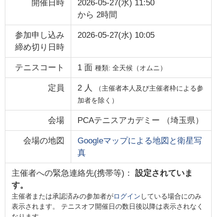
開催日時
2026-05-27(水) 11:50
から
2時間
参加申し込み
2026-05-27(水) 10:05
締め切り日時
テニスコート
1
面
種類:
全天候（オムニ）
定員
2
人
（主催者本人及び主催者枠による参
加者を除く）
会場
PCAテニスアカデミー
（
埼玉県
）
会場の地図
Googleマップによる地図と衛星写
真
主催者への緊急連絡先(携帯等)：
設定されていま
す。
主催者または承認済みの参加者が
ログイン
している場合にのみ
表示されます。 テニスオフ開催日の数日後以降は表示されなく
なります。