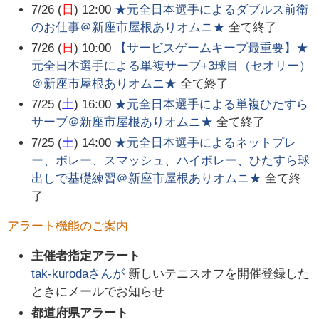
7/26 (
日
) 12:00
★元全日本選手によるダブルス前衛
のお仕事＠新座市屋根ありオムニ★
全て終了
7/26 (
日
) 10:00
【サービスゲームキープ最重要】★
元全日本選手による単複サーブ+3球目（セオリー）
＠新座市屋根ありオムニ★
全て終了
7/25 (
土
) 16:00
★元全日本選手による単複ひたすら
サーブ＠新座市屋根ありオムニ★
全て終了
7/25 (
土
) 14:00
★元全日本選手によるネットプレ
ー、ボレー、スマッシュ、ハイボレー、ひたすら球
出しで基礎練習＠新座市屋根ありオムニ★
全て終
了
アラート機能のご案内
主催者指定アラート
tak-kuroda
さんが
新しいテニスオフを開催登録した
ときにメールでお知らせ
都道府県アラート