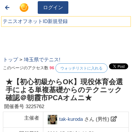
ログイン
テニスオフネットID新規登録
トップ
>
埼玉県でテニス!
このページのアクセス数
96
ウォッチリストに入れる
★【初心初級からOK】現役体育会選
手による単複基礎からのテクニック
確認＠朝霞市PCAオムニ★
開催番号
3225762
主催者
tak-kuroda
さん (
男性
)