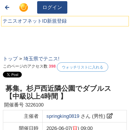
ログイン
テニスオフネットID新規登録
トップ
>
埼玉県でテニス!
このページのアクセス数
398
ウォッチリストに入れる
募集。杉戸西近隣公園でダブルス
【中級以上4時間 】
開催番号
3226100
主催者
springking0819
さん (
男性
)
開催日時
2026-06-07(
日
) 09:00