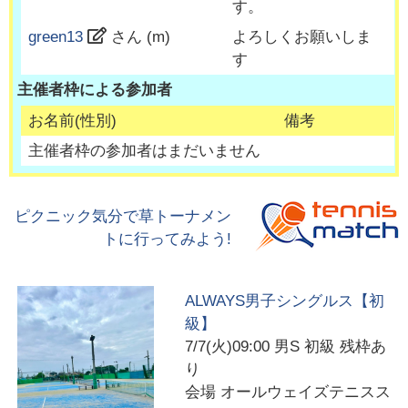
す。
green13
さん (
m
)
よろしくお願いしま
す
主催者枠による参加者
お名前(性別)
備考
主催者枠の参加者はまだいません
ピクニック気分で草トーナメン
トに行ってみよう!
ALWAYS男子シングルス【初
級】
7/7(火)09:00
男S 初級 残枠あ
り
会場
オールウェイズテニスス