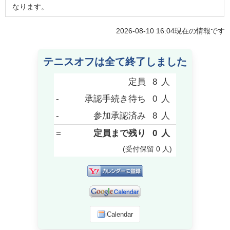
なります。
2026-08-10 16:04
現在の情報です
テニスオフは全て終了しました
定員
8
人
-
承認手続き待ち
0
人
-
参加承認済み
8
人
=
定員まで残り
0
人
(受付保留
0
人
)
iCalendar