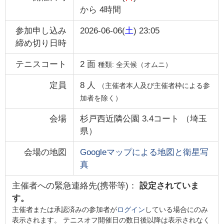
から
4時間
参加申し込み
2026-06-06(
土
) 23:05
締め切り日時
テニスコート
2
面
種類:
全天候（オムニ）
定員
8
人
（主催者本人及び主催者枠による参
加者を除く）
会場
杉戸西近隣公園 3.4コート
（
埼玉
県
）
会場の地図
Googleマップによる地図と衛星写
真
主催者への緊急連絡先(携帯等)：
設定されていま
す。
主催者または承認済みの参加者が
ログイン
している場合にのみ
表示されます。 テニスオフ開催日の数日後以降は表示されなく