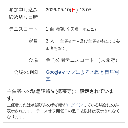
参加申し込み
2026-05-10(
日
) 13:05
締め切り日時
テニスコート
1
面
種類:
全天候（オムニ）
定員
3
人
（主催者本人及び主催者枠による参
加者を除く）
会場
金岡公園テニスコート
（
大阪府
）
会場の地図
Googleマップによる地図と衛星写
真
主催者への緊急連絡先(携帯等)：
設定されていま
す。
主催者または承認済みの参加者が
ログイン
している場合にのみ
表示されます。 テニスオフ開催日の数日後以降は表示されなく
なります。