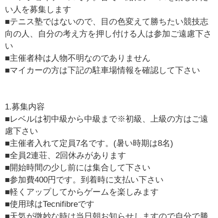
い人を募集します
■テニス塾ではないので、目の色変えて勝ちたい競技志
向の人、自分の考え方を押し付ける人は参加ご遠慮下さ
い
■主催者枠は人物不明なのでありません
■マイカーの方は下記の駐車場情報を確認して下さい
1.募集内容
■レベルは初中級から中級まで※初級、上級の方はご遠
慮下さい
■主催者入れて定員7名です。(暑い時期は8名)
■全員2連荘、2回休みがあります
■開始時間の少し前には集合して下さい
■参加費400円です。到着時に支払い下さい
■軽くアップしてからゲームを楽しみます
■使用球はTecnifibreです
■天気が微妙な時は当日朝お知らせしますので自分で勝