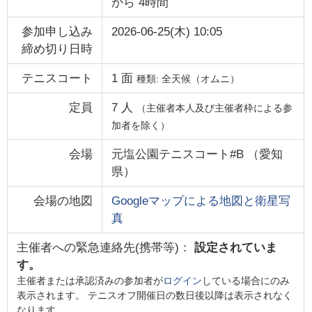
から
4時間
参加申し込み
2026-06-25(木) 10:05
締め切り日時
テニスコート
1
面
種類:
全天候（オムニ）
定員
7
人
（主催者本人及び主催者枠による参
加者を除く）
会場
元塩公園テニスコート#B
（
愛知
県
）
会場の地図
Googleマップによる地図と衛星写
真
主催者への緊急連絡先(携帯等)：
設定されていま
す。
主催者または承認済みの参加者が
ログイン
している場合にのみ
表示されます。 テニスオフ開催日の数日後以降は表示されなく
なります。