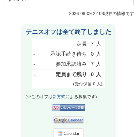
2026-08-09 22:08
現在の情報です
テニスオフは全て終了しました
定員
7
人
-
承認手続き待ち
0
人
-
参加承認済み
7
人
=
定員まで残り
0
人
(受付保留
0
人
)
(※このオフは
新方式
による募集です)
iCalendar