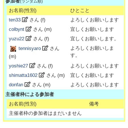
参加者
(ランダム順)
お名前(性別)
ひとこと
ten33
さん (
f
)
よろしくお願いします
colbynt
さん (
m
)
宜しくお願いします
yuzu22
さん (
f
)
宜しくお願いします。
よろしくお願いしま
tennisyaro
さん
す。
(
m
)
yoshie27
さん (
f
)
よろしくお願いします
shimatta1602
さん (
m
)
宜しくお願いします
donfan
さん (
m
)
よろしくお願いします
主催者枠による参加者
お名前(性別)
備考
主催者枠の参加者はまだいません