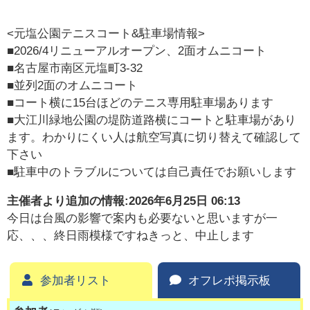
<元塩公園テニスコート&駐車場情報>
■2026/4リニューアルオープン、2面オムニコート
■名古屋市南区元塩町3-32
■並列2面のオムニコート
■コート横に15台ほどのテニス専用駐車場あります
■大江川緑地公園の堤防道路横にコートと駐車場があり
ます。わかりにくい人は航空写真に切り替えて確認して
下さい
■駐車中のトラブルについては自己責任でお願いします
主催者より追加の情報:
2026年6月25日 06:13
今日は台風の影響で案内も必要ないと思いますが一
応、、、終日雨模様ですねきっと、中止します
参加者リスト
オフレポ掲示板