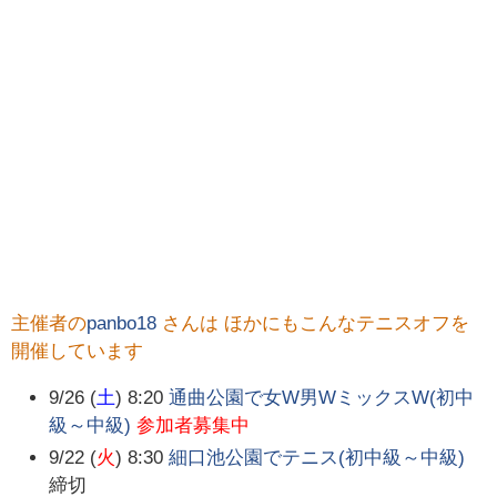
主催者の
panbo18
さんは ほかにもこんなテニスオフを
開催しています
9/26 (
土
) 8:20
通曲公園で女W男WミックスW(初中
級～中級)
参加者募集中
9/22 (
火
) 8:30
細口池公園でテニス(初中級～中級)
締切