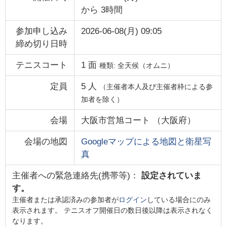
から
3時間
参加申し込み
2026-06-08(月) 09:05
締め切り日時
テニスコート
1
面
種類:
全天候（オムニ）
定員
5
人
（主催者本人及び主催者枠による参
加者を除く）
会場
大阪市営旭コート
（
大阪府
）
会場の地図
Googleマップによる地図と衛星写
真
主催者への緊急連絡先(携帯等)：
設定されていま
す。
主催者または承認済みの参加者が
ログイン
している場合にのみ
表示されます。 テニスオフ開催日の数日後以降は表示されなく
なります。