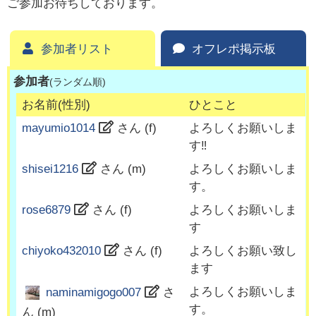
ご参加お待ちしております。
参加者リスト
オフレポ掲示板
参加者
(ランダム順)
お名前(性別)
ひとこと
mayumio1014
さん (
f
)
よろしくお願いしま
す‼️
shisei1216
さん (
m
)
よろしくお願いしま
す。
rose6879
さん (
f
)
よろしくお願いしま
す
chiyoko432010
さん (
f
)
よろしくお願い致し
ます
よろしくお願いしま
naminamigogo007
さ
す。
ん (
m
)