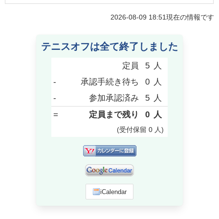
2026-08-09 18:51
現在の情報です
テニスオフは全て終了しました
定員
5
人
-
承認手続き待ち
0
人
-
参加承認済み
5
人
=
定員まで残り
0
人
(受付保留
0
人
)
iCalendar