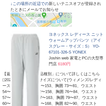
↓この場所の近辺での
新しいテニスオフが登録され
たときにメールでお知らせ
ヨネックス レディース ニット
ウォームアップパンツ（アイ
スグレー・サイズ：S） YO-
67101-326-S YONEX
Joshin web 家電とPCの大型専
門店
6180円
【返品種別A】□「返品種別」について詳しくはこちら
□2024年01月 発売※サイズについて(ウィメンズ/レディ
ース)・SS：身長 147〜153、胸囲 73〜81、ウエスト
54〜62・S：身長 152〜158、胸囲 76〜84、ウエスト
57〜65・M：身長 157〜163、胸囲 79〜87、ウエスト
60〜68・L：身長 162〜168、胸囲 82〜90、ウエスト