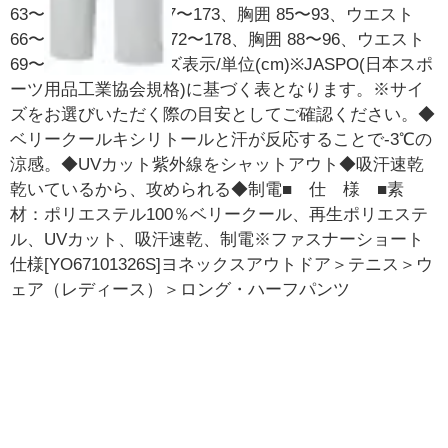
63〜71・O：身長 167〜173、胸囲 85〜93、ウエスト
66〜74・XO：身長 172〜178、胸囲 88〜96、ウエスト
69〜77※ヌードサイズ表示/単位(cm)※JASPO(日本スポ
ーツ用品工業協会規格)に基づく表となります。※サイ
ズをお選びいただく際の目安としてご確認ください。◆
ベリークールキシリトールと汗が反応することで-3℃の
涼感。◆UVカット紫外線をシャットアウト◆吸汗速乾
乾いているから、攻められる◆制電■ 仕 様 ■素
材：ポリエステル100％ベリークール、再生ポリエステ
ル、UVカット、吸汗速乾、制電※ファスナーショート
仕様[YO67101326S]ヨネックスアウトドア＞テニス＞ウ
ェア（レディース）＞ロング・ハーフパンツ