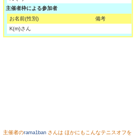
主催者枠による参加者
お名前(性別)
備考
K
(
m
)さん
主催者の
rama1ban
さんは ほかにもこんなテニスオフを