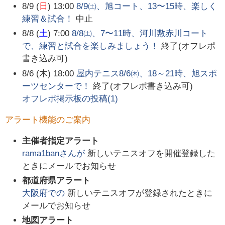
8/9 (
日
) 13:00
8/9㈯、旭コート、13〜15時、楽しく
練習＆試合！
中止
8/8 (
土
) 7:00
8/8㈯、7〜11時、河川敷赤川コート
で、練習と試合を楽しみましょう！
終了(オフレポ
書き込み可)
8/6 (木) 18:00
屋内テニス8/6㈭、18～21時、旭スポ
ーツセンターで！
終了(オフレポ書き込み可)
オフレポ掲示板の投稿(
1
)
アラート機能のご案内
主催者指定アラート
rama1ban
さんが
新しいテニスオフを開催登録した
ときにメールでお知らせ
都道府県アラート
大阪府
での
新しいテニスオフが登録されたときに
メールでお知らせ
地図アラート