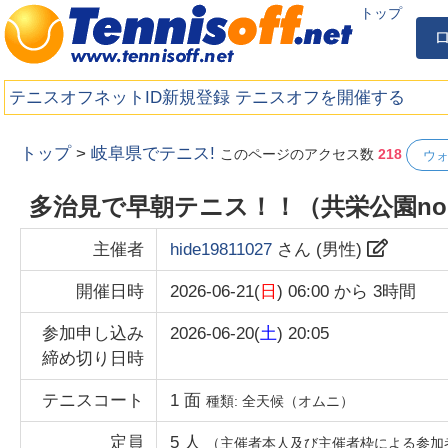
トップ
テニスオフネットID新規登録
テニスオフを開催する
トップ
>
岐阜県でテニス!
このページのアクセス数
218
ウ
多治見で早朝テニス！！（共栄公園n
主催者
hide19811027
さん (
男性
)
開催日時
2026-06-21(
日
) 06:00
から
3時間
参加申し込み
2026-06-20(
土
) 20:05
締め切り日時
テニスコート
1
面
種類:
全天候（オムニ）
定員
5
人
（主催者本人及び主催者枠による参加