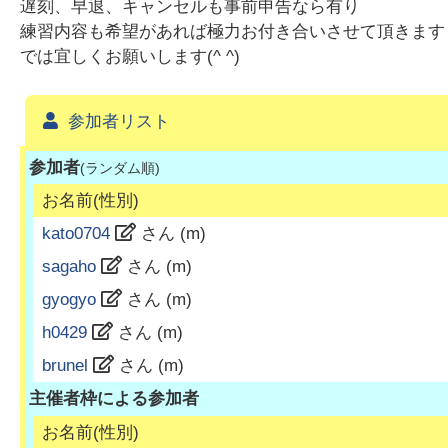
遅刻、早退、キャンセルも事前申告なら有り
練習内容も希望があれば極力お付き合いさせて頂きます
では宜しくお願いします(^ ^)
参加者リスト
参加者
(ランダム順)
お名前(性別)
kato0704
さん (
m
)
sagaho
さん (
m
)
gyogyo
さん (
m
)
h0429
さん (
m
)
brunel
さん (
m
)
主催者枠による参加者
お名前(性別)