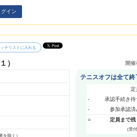
ログイン
ォッチリストに入れる
o１）
開催
テニスオフは全て終
定
-
承認手続き待
-
参加承認済
=
定員まで残
(受
者を除く）