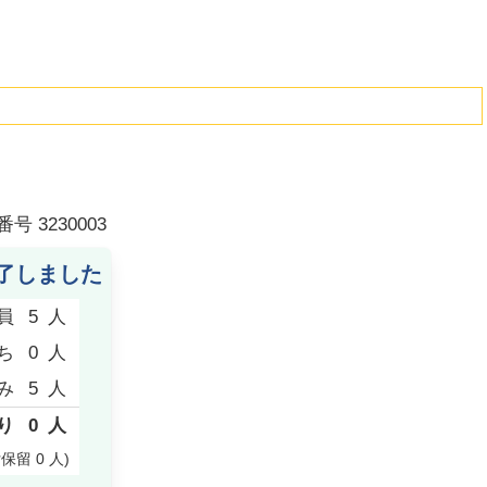
番号
3230003
了しました
員
5
人
ち
0
人
み
5
人
り
0
人
付保留
0
人
)