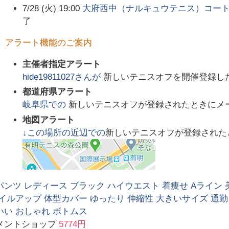
7/28 (火) 19:00
大府西中（ナルキュウテニス）コートで
了
アラート機能のご案内
主催者指定アラート
hide19811027
さんが
新しいテニスオフを開催登録し
都道府県アラート
岐阜県
での
新しいテニスオフが登録されたときにメ
地図アラート
↓この場所の近辺での
新しいテニスオフが登録された
ンツ レディース ブラック ハイウエスト 着痩せ Aライン 
イルアップ 体型カバー ゆったり 伸縮性 大きいサイズ 通勤
いい おしゃれ ボトムス
メントショップ
5774円