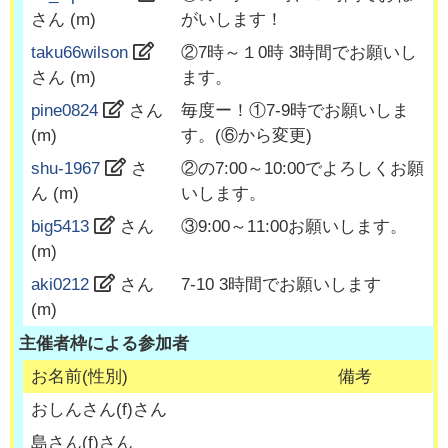
さん (
m
)
がいします！
taku66wilson
②7時～１0時 3時間でお願いし
さん (
m
)
ます。
pine0824
さん
毎度ー！①7-9時でお願いしま
(
m
)
す。(⑥から変更)
shu-1967
さ
②の7:00～10:00でよろしくお願
ん (
m
)
いします。
big5413
さん
③9:00～11:00お願いします。
(
m
)
aki0212
さん
7-10 3時間でお願いします
(
m
)
主催者枠による参加者
お名前(性別)
備考
おしんさん
(
f
)さん
島さん
(
f
)さん