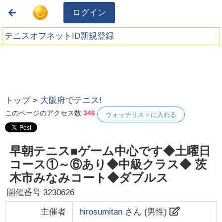
ログイン
テニスオフネットID新規登録
トップ
>
大阪府でテニス!
このページのアクセス数
346
ウォッチリストに入れる
早朝テニス■ゲーム中心です◆土曜日
コース①～⑥あり◆中級クラス◆ 茨
木市みなみコート◆ダブルス
開催番号
3230626
主催者
hirosumitan
さん (
男性
)