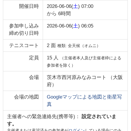
開催日時
2026-06-06(
土
) 07:00
から
6時間
参加申し込み
2026-06-06(
土
) 06:05
締め切り日時
テニスコート
2
面
種類:
全天候（オムニ）
定員
15
人
（主催者本人及び主催者枠による
参加者を除く）
会場
茨木市西河原みなみコート
（
大阪
府
）
会場の地図
Googleマップによる地図と衛星写
真
主催者への緊急連絡先(携帯等)：
設定されていま
す。
主催者または承認済みの参加者が
ログイン
している場合にのみ