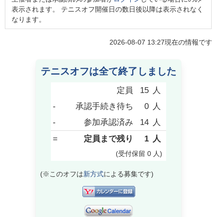
表示されます。 テニスオフ開催日の数日後以降は表示されなく
なります。
2026-08-07 13:27
現在の情報です
テニスオフは全て終了しました
定員
15
人
-
承認手続き待ち
0
人
-
参加承認済み
14
人
=
定員まで残り
1
人
(受付保留
0
人
)
(※このオフは
新方式
による募集です)