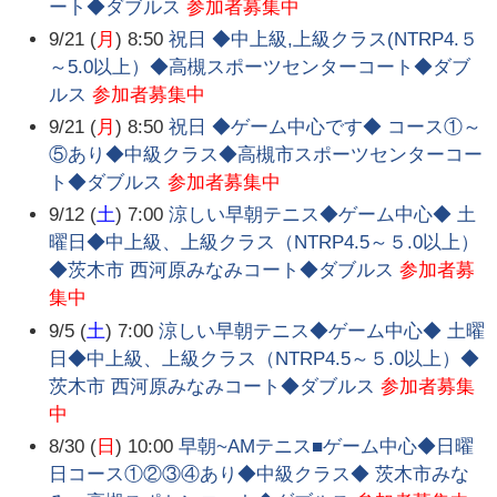
ート◆ダブルス
参加者募集中
9/21 (
月
) 8:50
祝日 ◆中上級,上級クラス(NTRP4.５
～5.0以上）◆高槻スポーツセンターコート◆ダブ
ルス
参加者募集中
9/21 (
月
) 8:50
祝日 ◆ゲーム中心です◆ コース①～
⑤あり◆中級クラス◆高槻市スポーツセンターコー
ト◆ダブルス
参加者募集中
9/12 (
土
) 7:00
涼しい早朝テニス◆ゲーム中心◆ 土
曜日◆中上級、上級クラス（NTRP4.5～５.0以上）
◆茨木市 西河原みなみコート◆ダブルス
参加者募
集中
9/5 (
土
) 7:00
涼しい早朝テニス◆ゲーム中心◆ 土曜
日◆中上級、上級クラス（NTRP4.5～５.0以上）◆
茨木市 西河原みなみコート◆ダブルス
参加者募集
中
8/30 (
日
) 10:00
早朝~AMテニス■ゲーム中心◆日曜
日コース①②③④あり◆中級クラス◆ 茨木市みな