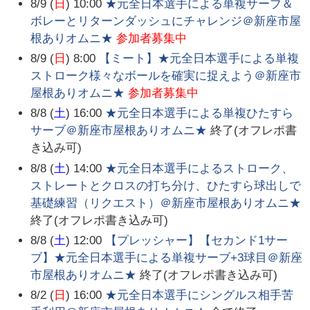
8/9 (
日
) 10:00
★元全日本選手による単複サーブ＆
ボレーとリターンダッシュにチャレンジ＠新座市屋
根ありオムニ★
参加者募集中
8/9 (
日
) 8:00
【ミート】★元全日本選手による単複
ストローク様々なボールを確実に捉えよう＠新座市
屋根ありオムニ★
参加者募集中
8/8 (
土
) 16:00
★元全日本選手による単複ひたすら
サーブ＠新座市屋根ありオムニ★
終了(オフレポ書
き込み可)
8/8 (
土
) 14:00
★元全日本選手によるストローク、
ストレートとクロスの打ち分け、ひたすら球出しで
基礎練習（リクエスト）＠新座市屋根ありオムニ★
終了(オフレポ書き込み可)
8/8 (
土
) 12:00
【プレッシャー】【セカンド1サー
ブ】★元全日本選手による単複サーブ+3球目＠新座
市屋根ありオムニ★
終了(オフレポ書き込み可)
8/2 (
日
) 16:00
★元全日本選手にシングルス相手苦