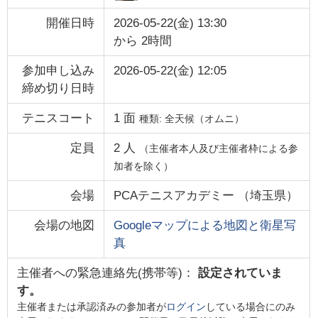
開催日時
2026-05-22(金) 13:30
から
2時間
参加申し込み
2026-05-22(金) 12:05
締め切り日時
テニスコート
1
面
種類:
全天候（オムニ）
定員
2
人
（主催者本人及び主催者枠による参
加者を除く）
会場
PCAテニスアカデミー
（
埼玉県
）
会場の地図
Googleマップによる地図と衛星写
真
主催者への緊急連絡先(携帯等)：
設定されていま
す。
主催者または承認済みの参加者が
ログイン
している場合にのみ