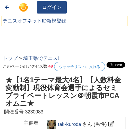
ログイン
テニスオフネットID新規登録
トップ
>
埼玉県でテニス!
このページのアクセス数
49
ウォッチリストに入れる
★【1名1テーマ最大4名】【人数料金
変動制】現役体育会選手によるセミ
プライベートレッスン＠朝霞市PCA
オムニ★
開催番号
3230983
主催者
tak-kuroda
さん (
男性
)