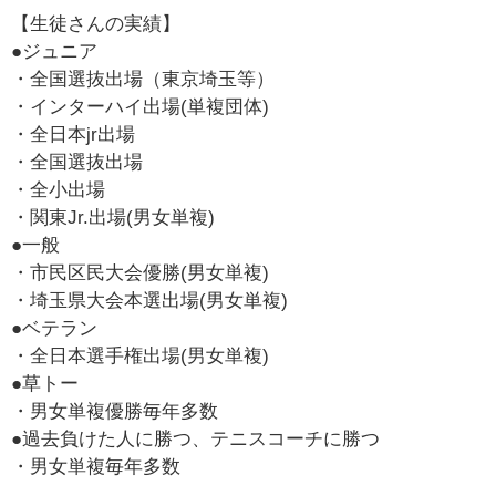
【生徒さんの実績】
●ジュニア
・全国選抜出場（東京埼玉等）
・インターハイ出場(単複団体)
・全日本jr出場
・全国選抜出場
・全小出場
・関東Jr.出場(男女単複)
●一般
・市民区民大会優勝(男女単複)
・埼玉県大会本選出場(男女単複)
●ベテラン
・全日本選手権出場(男女単複)
●草トー
・男女単複優勝毎年多数
●過去負けた人に勝つ、テニスコーチに勝つ
・男女単複毎年多数