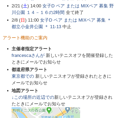
2/21 (
土
) 14:00
女子D ペア または MIXペア 募集 野
川公園 １４－１６の2時間
全て終了
2/8 (
日
) 11:00
女子D ペア または MIXペア 募集 ＊
都立小金井公園 ＊ 11-13
中止
アラート機能のご案内
主催者指定アラート
francesca
さんが
新しいテニスオフを開催登録した
ときにメールでお知らせ
都道府県アラート
東京都
での
新しいテニスオフが登録されたときに
メールでお知らせ
地図アラート
↓この場所の近辺での
新しいテニスオフが登録され
たときにメールでお知らせ