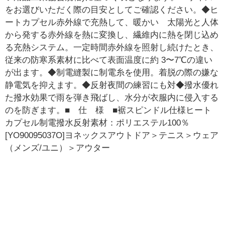
をお選びいただく際の目安としてご確認ください。◆ヒ
ートカプセル赤外線で充熱して、暖かい 太陽光と人体
から発する赤外線を熱に変換し、繊維内に熱を閉じ込め
る充熱システム。一定時間赤外線を照射し続けたとき、
従来の防寒系素材に比べて表面温度に約 3〜7℃の違い
が出ます。◆制電縫製に制電糸を使用。着脱の際の嫌な
静電気を抑えます。◆反射夜間の練習にも対◆撥水優れ
た撥水効果で雨を弾き飛ばし、水分が衣服内に侵入する
のを防ぎます。■ 仕 様 ■裾スピンドル仕様ヒート
カプセル制電撥水反射素材：ポリエステル100％
[YO90095037O]ヨネックスアウトドア＞テニス＞ウェア
（メンズ/ユニ）＞アウター