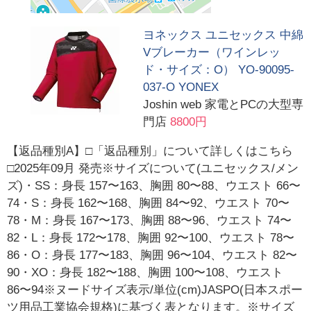
ヨネックス ユニセックス 中綿
Vブレーカー（ワインレッ
ド・サイズ：O） YO-90095-
037-O YONEX
Joshin web 家電とPCの大型専
門店
8800円
【返品種別A】□「返品種別」について詳しくはこちら
□2025年09月 発売※サイズについて(ユニセックス/メン
ズ)・SS：身長 157〜163、胸囲 80〜88、ウエスト 66〜
74・S：身長 162〜168、胸囲 84〜92、ウエスト 70〜
78・M：身長 167〜173、胸囲 88〜96、ウエスト 74〜
82・L：身長 172〜178、胸囲 92〜100、ウエスト 78〜
86・O：身長 177〜183、胸囲 96〜104、ウエスト 82〜
90・XO：身長 182〜188、胸囲 100〜108、ウエスト
86〜94※ヌードサイズ表示/単位(cm)JASPO(日本スポー
ツ用品工業協会規格)に基づく表となります。※サイズ