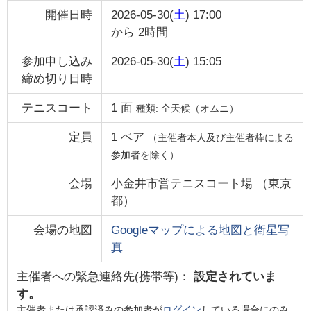
開催日時
2026-05-30(
土
) 17:00
から
2時間
参加申し込み
2026-05-30(
土
) 15:05
締め切り日時
テニスコート
1
面
種類:
全天候（オムニ）
定員
1
ペア
（主催者本人及び主催者枠による
参加者を除く）
会場
小金井市営テニスコート場
（
東京
都
）
会場の地図
Googleマップによる地図と衛星写
真
主催者への緊急連絡先(携帯等)：
設定されていま
す。
主催者または承認済みの参加者が
ログイン
している場合にのみ