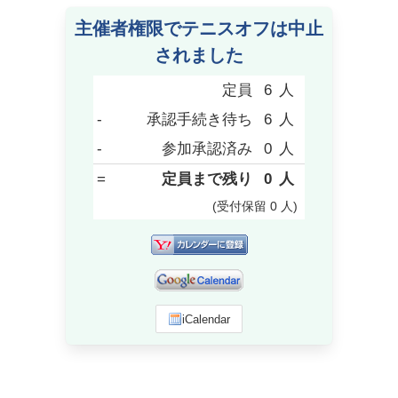
主催者権限でテニスオフは中止
されました
定員
6
人
-
承認手続き待ち
6
人
-
参加承認済み
0
人
=
定員まで残り
0
人
(受付保留
0
人
)
iCalendar