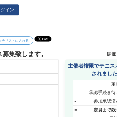
ログイン
ッチリストに入れる
ルス募集致します。
開催
主催者権限でテニス
されまし
定
-
承認手続き待
-
参加承認済
=
定員まで残