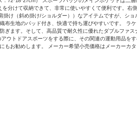
：72*18*27cm） スポーツバッグのメインポケットは
えを分けて収納できて、非常に使いやすくて便利です。右
ート/肩掛け（斜め掛け/ショルダー））なアイテムですが、シ
織布生地のパッド付き、快適で持ち運びやすいです。 ラ
防ぎます。そして、高品質で耐久性に優れたダブルファス
のアウトドアスポーツをする際に、その関連の運動用品を
にもお勧めします。 メーカー希望小売価格はメーカーカ