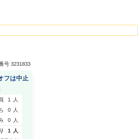
番号
3231833
オフは中止
た
員
1
人
ち
0
人
み
0
人
り
1
人