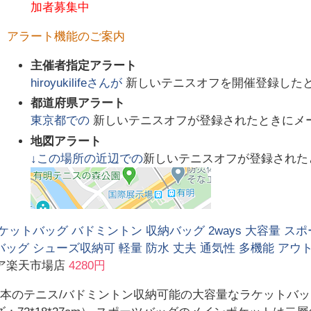
加者募集中
アラート機能のご案内
主催者指定アラート
hiroyukilife
さんが
新しいテニスオフを開催登録した
都道府県アラート
東京都
での
新しいテニスオフが登録されたときにメ
地図アラート
↓この場所の近辺での
新しいテニスオフが登録された
ケットバッグ バドミントン 収納バッグ 2ways 大容量 スポ
ッグ シューズ収納可 軽量 防水 丈夫 通気性 多機能 アウ
トア楽天市場店
4280円
6本のテニス/バドミントン収納可能の大容量なラケットバ