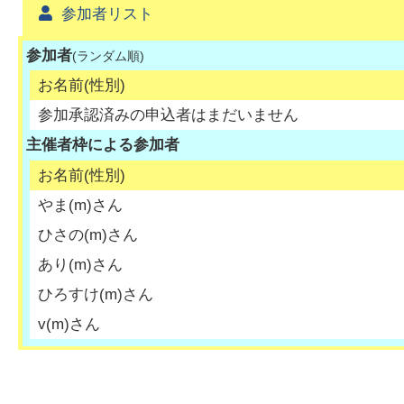
参加者リスト
参加者
(ランダム順)
お名前(性別)
参加承認済みの申込者はまだいません
主催者枠による参加者
お名前(性別)
やま
(
m
)さん
ひさの
(
m
)さん
あり
(
m
)さん
ひろすけ
(
m
)さん
v
(
m
)さん