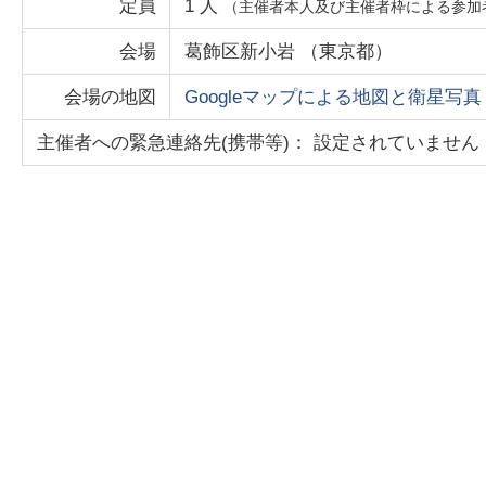
定員
1
人
（主催者本人及び主催者枠による参加
会場
葛飾区新小岩
（
東京都
）
会場の地図
Googleマップによる地図と衛星写真
主催者への緊急連絡先(携帯等)： 設定されていません