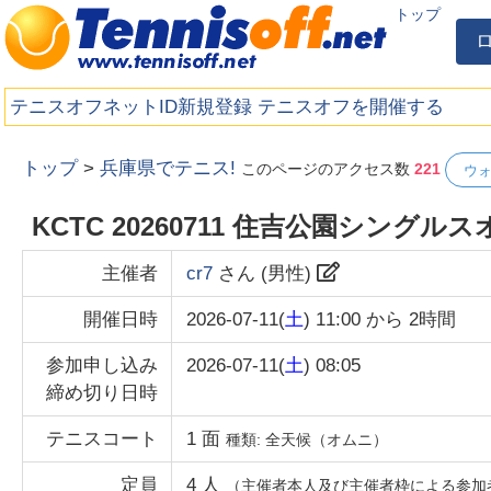
トップ
テニスオフネットID新規登録
テニスオフを開催する
トップ
>
兵庫県でテニス!
このページのアクセス数
221
ウ
KCTC 20260711 住吉公園シングル
主催者
cr7
さん (
男性
)
開催日時
2026-07-11(
土
) 11:00
から
2時間
参加申し込み
2026-07-11(
土
) 08:05
締め切り日時
テニスコート
1
面
種類:
全天候（オムニ）
定員
4
人
（主催者本人及び主催者枠による参加