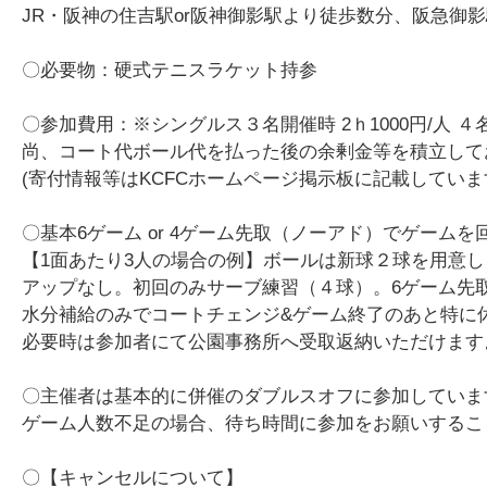
JR・阪神の住吉駅or阪神御影駅より徒歩数分、阪急御影
〇必要物：硬式テニスラケット持参
〇参加費用：※シングルス３名開催時 2ｈ1000円/人 ４
尚、コート代ボール代を払った後の余剰金等を積立して
(寄付情報等はKCFCホームページ掲示板に記載してい
〇基本6ゲーム or 4ゲーム先取（ノーアド）でゲー
【1面あたり3人の場合の例】ボールは新球２球を用意し
アップなし。初回のみサーブ練習（４球）。6ゲーム先取
水分補給のみでコートチェンジ&ゲーム終了のあと特に
必要時は参加者にて公園事務所へ受取返納いただけます
〇主催者は基本的に併催のダブルスオフに参加していま
ゲーム人数不足の場合、待ち時間に参加をお願いするこ
〇【キャンセルについて】