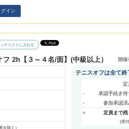
ログイン
ォッチリストに入れる
スオフ 2h【３～４名/面】(中級以上）
開催
テニスオフは全て終
定
-
承認手続き待
-
参加承認済
=
定員まで残
(受
者を除く）