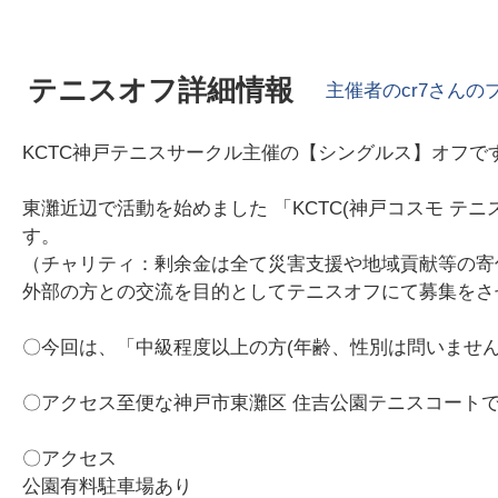
テニスオフ詳細情報
主催者の
cr7
さんの
KCTC神戸テニスサークル主催の【シングルス】オフで
東灘近辺で活動を始めました 「KCTC(神戸コスモ テニス
す。
（チャリティ：剰余金は全て災害支援や地域貢献等の寄付
外部の方との交流を目的としてテニスオフにて募集をさ
〇今回は、「中級程度以上の方(年齢、性別は問いません)
〇アクセス至便な神戸市東灘区 住吉公園テニスコートで
〇アクセス
公園有料駐車場あり