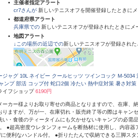
主催者指定アラート
cr7
さんが
新しいテニスオフを開催登録したときにメ
都道府県アラート
兵庫県
での
新しいテニスオフが登録されたときにメ
地図アラート
↓この場所の近辺での
新しいテニスオフが登録された
ジャグ 10L ネイビー クールヒッツ ツインコック M-5034 注
ャンプ 部活 コップ付 蛇口2個 冷たい 熱中症対策 暑さ対
ライフショップ
6190円
メーカー様よりお取り寄せの商品となりますので、在庫、
おりますが、万が一、在庫切れ・販売終了等の際はキャンセ
洗い・食後のティータイムにも欠かせないキャンプの必需品 ●
。 ●超高密度ウレタンフォームを断熱材に使用し、内容器
に便利なハンドル付。 ●折りたたんで収納できる三脚スタンド