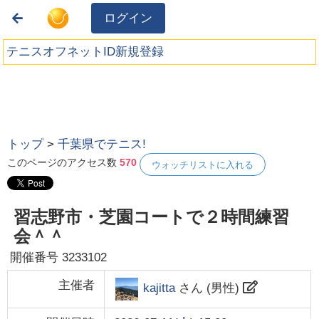
ログイン
テニスオフネットID新規登録
トップ
>
千葉県でテニス!
このページのアクセス数
570
ウォッチリストに入れる
習志野市・芝園コートで２時間練習
会＾＾
開催番号
3233102
主催者
kajitta
さん (
男性
)