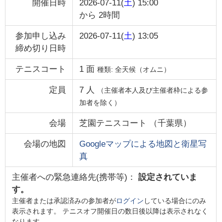
開催日時
2026-07-11(
土
) 15:00
から
2時間
参加申し込み
2026-07-11(
土
) 13:05
締め切り日時
テニスコート
1
面
種類:
全天候（オムニ）
定員
7
人
（主催者本人及び主催者枠による参
加者を除く）
会場
芝園テニスコート
（
千葉県
）
会場の地図
Googleマップによる地図と衛星写
真
主催者への緊急連絡先(携帯等)：
設定されていま
す。
主催者または承認済みの参加者が
ログイン
している場合にのみ
表示されます。 テニスオフ開催日の数日後以降は表示されなく
なります。