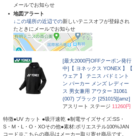
メールでお知らせ
地図アラート
↓この場所の近辺での
新しいテニスオフが登録され
たときにメールでお知らせ
[最大2000円OFFクーポン発行
中]【 ヨネックス YONEX 】【
ウェア 】 テニス バドミント
ン パーカー メンズ レディー
ス 男女兼用 アウター 31061
(007) ブラック [251015][amz]
アスリート ステージ
11260円
特徴●UV カット ●吸汗速乾 ●制電サイズサイズ:SS・
S・M・L・O・XOその他●素材:ポリエステル100%JAN
コード※こちらの商品はメーカー取り寄せ商品です。