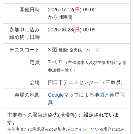
開催日時
2026-07-12(
日
) 09:00
から
4時間
参加申し込み
2026-06-28(
日
) 00:05
締め切り日時
テニスコート
3
面
種類:
全天候（ハード）
定員
7
ペア
（主催者本人及び主催者枠による
参加者を除く）
会場
四日市テニスセンター
（
三重県
）
会場の地図
Googleマップによる地図と衛星写
真
主催者への緊急連絡先(携帯等)：
設定されていま
す。
主催者または承認済みの参加者が
ログイン
している場合にのみ