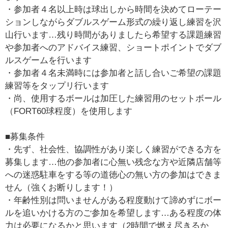
・参加者４名以上時は球出しから時間を決めてローテー
ションしながらダブルスゲーム形式の繰り返し練習を沢
山行います…残り時間がありましたら希望する課題練習
や参加者へのアドバイス練習、ショートポイントでダブ
ルスゲームを行います
・参加者４名未満時には参加者と話し合いご希望の課題
練習等をタップリ行います
・尚、使用するボールは加圧した練習用のセットボール
（FORT60球程度）を使用します
■募集条件
・先ず、社会性、協調性があり楽しく練習ができる方を
募集します…他の参加者に心無い残念な方や近隣店舗等
への迷惑駐車をする等の道徳心の無い方の参加はできま
せん（強くお断りします！）
・年齢性別は問いませんがある程度動けて諦めずにボー
ルを追いかける方のご参加を希望します…ある程度の体
力は必要になるかと思います（2時間で燃え尽きるか