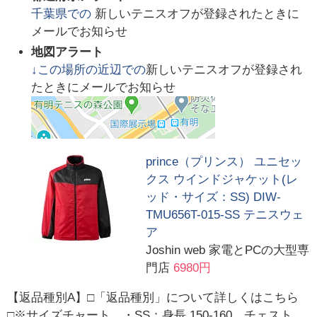
千葉県
での
新しいテニスオフが登録されたときに
メールでお知らせ
地図アラート
↓この場所の近辺での
新しいテニスオフが登録され
たときにメールでお知らせ
prince（プリンス） ユニセッ
クス ウインドジャケット(レ
ッド・サイズ：SS) DIW-
TMU656T-015-SS テニスウェ
ア
Joshin web 家電とPCの大型専
門店
6980円
【返品種別A】□「返品種別」について詳しくはこちら
□※サイズチャート…・SS：身長 150-160、チェスト