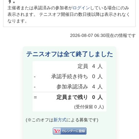
す。
主催者または承認済みの参加者が
ログイン
している場合にのみ
表示されます。 テニスオフ開催日の数日後以降は表示されなく
なります。
2026-08-07 06:30
現在の情報です
テニスオフは全て終了しました
定員
4
人
-
承認手続き待ち
0
人
-
参加承認済み
4
人
=
定員まで残り
0
人
(受付保留
0
人
)
(※このオフは
新方式
による募集です)