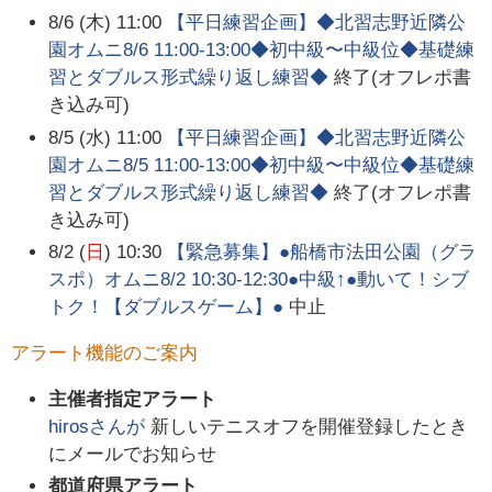
8/6 (木) 11:00
【平日練習企画】◆北習志野近隣公
園オムニ8/6 11:00-13:00◆初中級〜中級位◆基礎練
習とダブルス形式繰り返し練習◆
終了(オフレポ書
き込み可)
8/5 (水) 11:00
【平日練習企画】◆北習志野近隣公
園オムニ8/5 11:00-13:00◆初中級〜中級位◆基礎練
習とダブルス形式繰り返し練習◆
終了(オフレポ書
き込み可)
8/2 (
日
) 10:30
【緊急募集】●船橋市法田公園（グラ
スポ）オムニ8/2 10:30-12:30●中級↑●動いて！シブ
トク！【ダブルスゲーム】●
中止
アラート機能のご案内
主催者指定アラート
hiros
さんが
新しいテニスオフを開催登録したとき
にメールでお知らせ
都道府県アラート