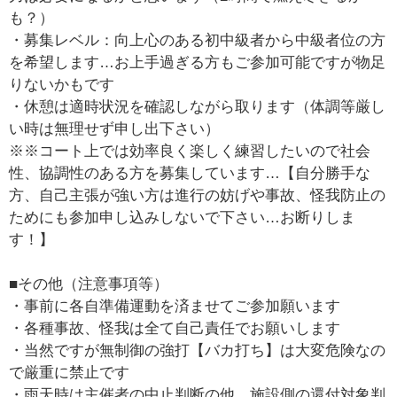
も？）
・募集レベル：向上心のある初中級者から中級者位の方
を希望します…お上手過ぎる方もご参加可能ですが物足
りないかもです
・休憩は適時状況を確認しながら取ります（体調等厳し
い時は無理せず申し出下さい）
※※コート上では効率良く楽しく練習したいので社会
性、協調性のある方を募集しています…【自分勝手な
方、自己主張が強い方は進行の妨げや事故、怪我防止の
ためにも参加申し込みしないで下さい…お断りしま
す！】
■その他（注意事項等）
・事前に各自準備運動を済ませてご参加願います
・各種事故、怪我は全て自己責任でお願いします
・当然ですが無制御の強打【バカ打ち】は大変危険なの
で厳重に禁止です
・雨天時は主催者の中止判断の他、施設側の還付対象判