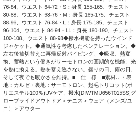
76-84、ウエスト 64-72・S：身長 155-165、チェスト
80-88、ウエスト 68-76・M：身長 165-175、チェスト
88-96、ウエスト 76-84・L：身長 175-185、チェスト
96-104、ウエスト 84-94・LL：身長 180-190、チェスト
100-108、ウエスト 88-98◆撥水機能を持ったウインド
ジャケット。◆通気性を考慮したベンチレーション。◆
左右後袖切替えに再帰反射パイピング。◆吸収、熱変
換、蓄熱という働きがサーモトロンの画期的な機能。光
を熱に換える。熱を蓄え逃さない。曇りの日、雨の日、
そして夜でも暖かさを維持。■ 仕 様 ■素材…・表
地：カルゼ・裏地：サーモトロン、起毛トリコット(ポ
リエステル100％)UVケア、撥水[DIWTMU656T015SS]グ
ローブライドアウトドア＞テニス＞ウェア（メンズ/ユ
ニ）＞アウター