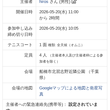
主催者
hiros
さん (
男性
)
開催日時
2026-05-20(水) 11:00
から
2時間
参加申し込み
2026-05-20(水) 10:05
締め切り日時
テニスコート
1
面
種類:
全天候（オムニ）
定員
4
人
（主催者本人及び主催者枠による参
加者を除く）
会場
船橋市北習志野近隣公園
（
千葉
県
）
会場の地図
Googleマップによる地図と衛星写
真
主催者への緊急連絡先(携帯等)：
設定されていま