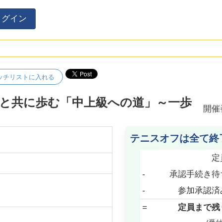
ログイン
ッチリストに入れる
113と共に歩む「中上級への道」～一歩
開催
テニスオフは全て終
定
-
承認手続き待
-
参加承認済
=
定員まで残