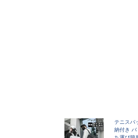
テニスバ
納付き バ
ち運び簡単