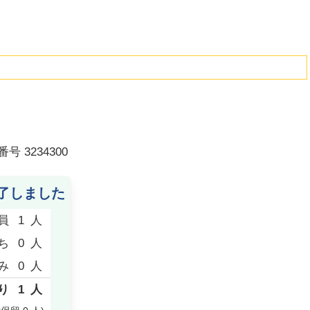
番号
3234300
了しました
員
1
人
ち
0
人
み
0
人
り
1
人