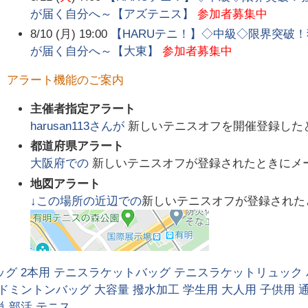
が届く自分へ～【アズテニス】
参加者募集中
8/10 (月) 19:00
【HARUテニ！】◇中級◇限界突破！
が届く自分へ～【大東】
参加者募集中
アラート機能のご案内
主催者指定アラート
harusan113
さんが
新しいテニスオフを開催登録した
都道府県アラート
大阪府
での
新しいテニスオフが登録されたときにメ
地図アラート
↓この場所の近辺での
新しいテニスオフが登録された
ッグ 2本用 テニスラケットバッグ テニスラケットリュック
ドミントンバッグ 大容量 撥水加工 学生用 大人用 子供用 通
 部活 テニス