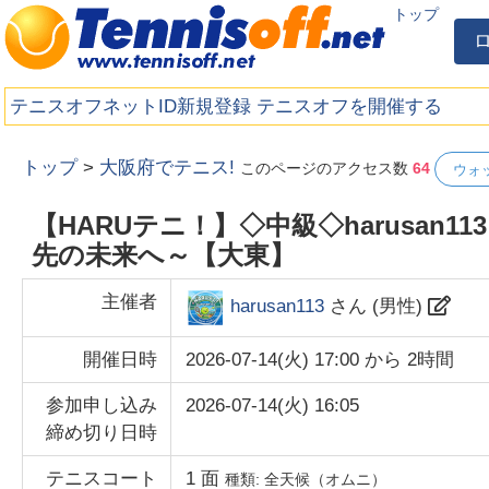
トップ
テニスオフネットID新規登録
テニスオフを開催する
トップ
>
大阪府でテニス!
このページのアクセス数
64
ウォ
【HARUテニ！】◇中級◇harusan
先の未来へ～【大東】
主催者
harusan113
さん (
男性
)
開催日時
2026-07-14(火) 17:00
から
2時間
参加申し込み
2026-07-14(火) 16:05
締め切り日時
テニスコート
1
面
種類:
全天候（オムニ）