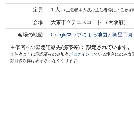
定員
1
人
（主催者本人及び主催者枠による参加
会場
大東市立テニスコート
（
大阪府
）
会場の地図
Googleマップによる地図と衛星写真
主催者への緊急連絡先(携帯等)：
設定されています。
主催者または承認済みの参加者が
ログイン
している場合にのみ表
数日後以降は表示されなくなります。