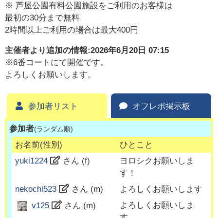
※ 芦屋公園有料公園施設をご利用のお客様は
最初の30分まで無料
2時間以上ご利用の場合は最大400円
主催者より追加の情報:
2026年6月20日 07:15
※6番コートにて開催です。
よろしくお願いします。
参加者リスト
オフレポ掲示板
参加者
(ランダム順)
お名前(性別)
ひとこと
yuki1224
さん (
f
)
ヨロシクお願いしま
す！
nekochi523
さん (
m
)
よろしくお願いします
よろしくお願いしま
v125
さん (
m
)
す。