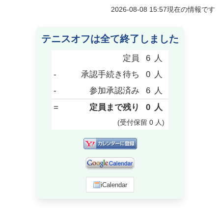
2026-08-08 15:57
現在の情報です
テニスオフは全て終了しました
定員
6
人
-
承認手続き待ち
0
人
-
参加承認済み
6
人
=
定員まで残り
0
人
(受付保留
0
人
)
iCalendar