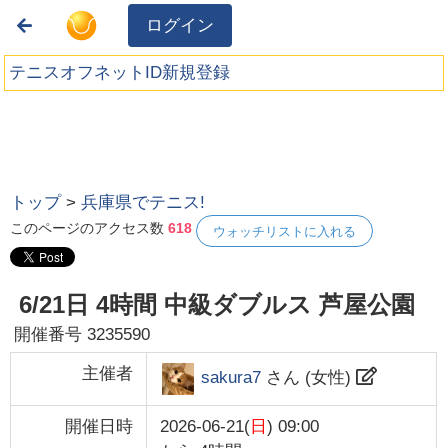
ログイン
テニスオフネットID新規登録
トップ
>
兵庫県でテニス!
このページのアクセス数
618
ウォッチリストに入れる
6/21日 4時間 中級ダブルス 芦屋公園
開催番号
3235590
主催者
sakura7
さん (
女性
)
開催日時
2026-06-21(
日
) 09:00