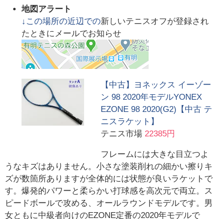
地図アラート
↓この場所の近辺での
新しいテニスオフが登録され
たときにメールでお知らせ
【中古】ヨネックス イーゾー
ン 98 2020年モデルYONEX
EZONE 98 2020(G2)【中古 テ
ニスラケット】
テニス市場
22385円
フレームには大きな目立つよ
うなキズはありません。小さな塗装削れの細かい擦りキ
ズが数箇所ありますが全体的には状態が良いラケットで
す。爆発的パワーと柔らかい打球感を高次元で両立。ス
ピードボールで攻める、オールラウンドモデルです。男
女ともに中級者向けのEZONE定番の2020年モデルで