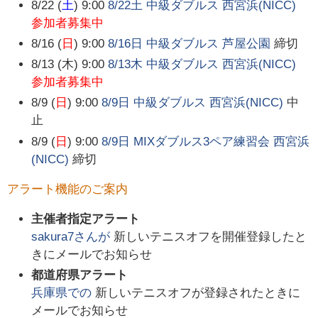
8/22 (
土
) 9:00
8/22土 中級ダブルス 西宮浜(NICC)
参加者募集中
8/16 (
日
) 9:00
8/16日 中級ダブルス 芦屋公園
締切
8/13 (木) 9:00
8/13木 中級ダブルス 西宮浜(NICC)
参加者募集中
8/9 (
日
) 9:00
8/9日 中級ダブルス 西宮浜(NICC)
中
止
8/9 (
日
) 9:00
8/9日 MIXダブルス3ペア練習会 西宮浜
(NICC)
締切
アラート機能のご案内
主催者指定アラート
sakura7
さんが
新しいテニスオフを開催登録したと
きにメールでお知らせ
都道府県アラート
兵庫県
での
新しいテニスオフが登録されたときに
メールでお知らせ