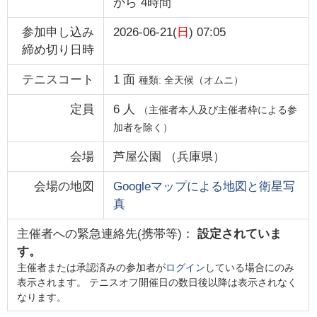
から
4時間
参加申し込み
2026-06-21(
日
) 07:05
締め切り日時
テニスコート
1
面
種類:
全天候（オムニ）
定員
6
人
（主催者本人及び主催者枠による参
加者を除く）
会場
芦屋公園
（
兵庫県
）
会場の地図
Googleマップによる地図と衛星写
真
主催者への緊急連絡先(携帯等)：
設定されていま
す。
主催者または承認済みの参加者が
ログイン
している場合にのみ
表示されます。 テニスオフ開催日の数日後以降は表示されなく
なります。