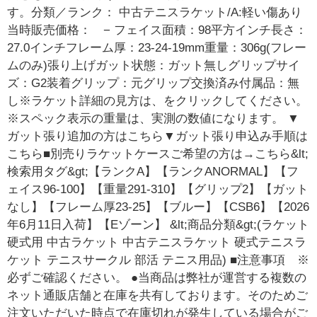
す。分類／ランク： 中古テニスラケット/A:軽い傷あり
当時販売価格： − フェイス面積：98平方インチ長さ：
27.0インチフレーム厚：23-24-19mm重量：306g(フレー
ムのみ)張り上げガット状態：ガット無しグリップサイ
ズ：G2装着グリップ：元グリップ交換済み付属品：無
し※ラケット詳細の見方は、をクリックしてください。
※スペック表示の重量は、実測の数値になります。 ▼
ガット張り追加の方はこちら▼ガット張り申込み手順は
こちら■別売りラケットケースご希望の方は→こちら&lt;
検索用タグ&gt;【ランクA】【ランクANORMAL】【フ
ェイス96-100】【重量291-310】【グリップ2】【ガット
なし】【フレーム厚23-25】【ブルー】【CSB6】【2026
年6月11日入荷】【Eゾーン】 &lt;商品分類&gt;(ラケット
硬式用 中古ラケット 中古テニスラケット 硬式テニスラ
ケット テニスサークル 部活 テニス用品) ■注意事項 ※
必ずご確認ください。 ●当商品は弊社が運営する複数の
ネット通販店舗と在庫を共有しております。そのためご
注文いただいた時点で在庫切れが発生している場合がご