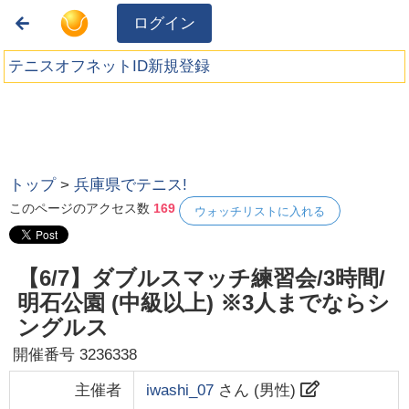
ログイン
テニスオフネットID新規登録
トップ
>
兵庫県でテニス!
このページのアクセス数
169
ウォッチリストに入れる
【6/7】ダブルスマッチ練習会/3時間/
明石公園 (中級以上) ※3人までならシ
ングルス
開催番号
3236338
主催者
iwashi_07
さん (
男性
)