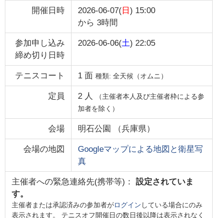
開催日時
2026-06-07(
日
) 15:00
から
3時間
参加申し込み
2026-06-06(
土
) 22:05
締め切り日時
テニスコート
1
面
種類:
全天候（オムニ）
定員
2
人
（主催者本人及び主催者枠による参
加者を除く）
会場
明石公園
（
兵庫県
）
会場の地図
Googleマップによる地図と衛星写
真
主催者への緊急連絡先(携帯等)：
設定されていま
す。
主催者または承認済みの参加者が
ログイン
している場合にのみ
表示されます。 テニスオフ開催日の数日後以降は表示されなく