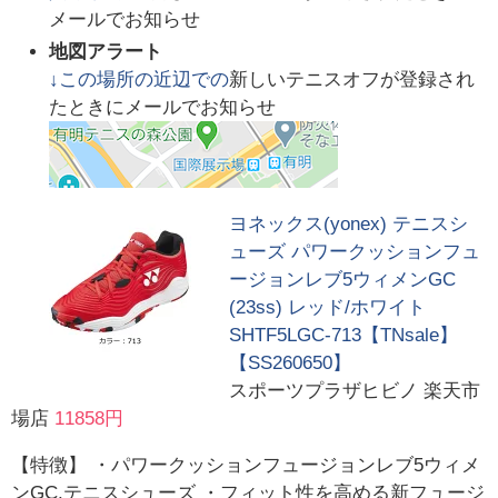
メールでお知らせ
地図アラート
↓この場所の近辺での
新しいテニスオフが登録され
たときにメールでお知らせ
ヨネックス(yonex) テニスシ
ューズ パワークッションフュ
ージョンレブ5ウィメンGC
(23ss) レッド/ホワイト
SHTF5LGC-713【TNsale】
【SS260650】
スポーツプラザヒビノ 楽天市
場店
11858円
【特徴】 ・パワークッションフュージョンレブ5ウィメ
ンGC.テニスシューズ ・フィット性を高める新フュージ