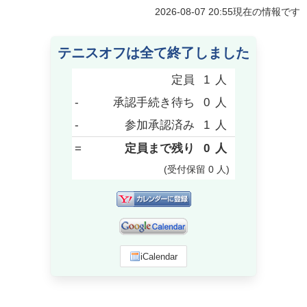
2026-08-07 20:55
現在の情報です
テニスオフは全て終了しました
定員
1
人
-
承認手続き待ち
0
人
-
参加承認済み
1
人
=
定員まで残り
0
人
(受付保留
0
人
)
iCalendar