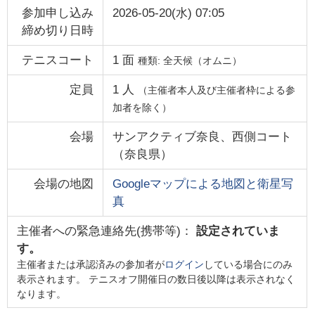
参加申し込み
2026-05-20(水) 07:05
締め切り日時
テニスコート
1
面
種類:
全天候（オムニ）
定員
1
人
（主催者本人及び主催者枠による参
加者を除く）
会場
サンアクティブ奈良、西側コート
（
奈良県
）
会場の地図
Googleマップによる地図と衛星写
真
主催者への緊急連絡先(携帯等)：
設定されていま
す。
主催者または承認済みの参加者が
ログイン
している場合にのみ
表示されます。 テニスオフ開催日の数日後以降は表示されなく
なります。