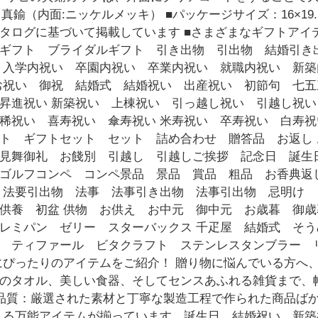
鍮（内面:ニッケルメッキ） ■パッケージサイズ：16×19.5
タログに基づいて掲載しています ■さまざまなギフトアイ
ギフト ブライダルギフト 引き出物 引出物 結婚引き
 入学内祝い 卒園内祝い 卒業内祝い 就職内祝い 新
お祝い 御祝 結婚式 結婚祝い 出産祝い 初節句 七
 昇進祝い 新築祝い 上棟祝い 引っ越し祝い 引越し祝
稀祝い 喜寿祝い 傘寿祝い 米寿祝い 卒寿祝い 白寿
フト ギフトセット セット 詰め合わせ 贈答品 お返し
見舞御礼 お餞別 引越し 引越しご挨拶 記念日 誕生
ゴルフコンペ コンペ景品 景品 賞品 粗品 お香典返
 法要引出物 法事 法事引き出物 法事引出物 忌明け
粗供養 初盆 供物 お供え お中元 御中元 お歳暮 御
 レミパン ゼリー スターバックス 千疋屋 結婚式 そ
 ティファール ビタクラフト ステンレスタンブラー 
にぴったりのアイテムをご紹介！ 贈り物に悩んでいる方へ
のタオル、美しい食器、そしてセンスあふれる雑貨まで、
高品質：厳選された素材と丁寧な製造工程で作られた商品ば
える万能アイテムが揃っています。誕生日、結婚祝い、新