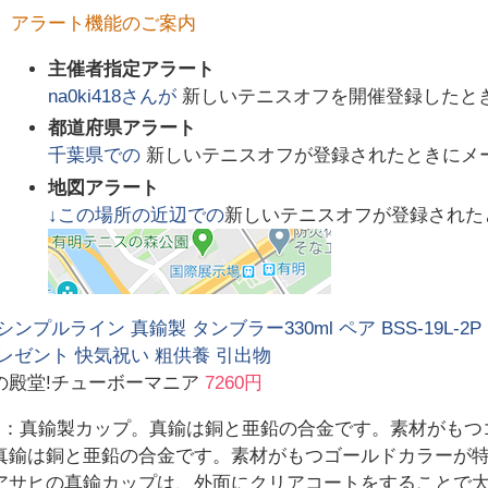
アラート機能のご案内
主催者指定アラート
na0ki418
さんが
新しいテニスオフを開催登録したと
都道府県アラート
千葉県
での
新しいテニスオフが登録されたときにメ
地図アラート
↓この場所の近辺での
新しいテニスオフが登録された
シンプルライン 真鍮製 タンブラー330ml ペア BSS-19L-2
レゼント 快気祝い 粗供養 引出物
の殿堂!チューボーマニア
7260円
介：真鍮製カップ。真鍮は銅と亜鉛の合金です。素材がもつ
真鍮は銅と亜鉛の合金です。素材がもつゴールドカラーが
アサヒの真鍮カップは、外面にクリアコートをすることで