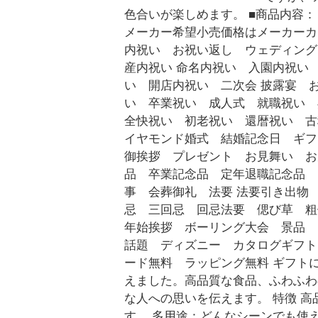
色合いが楽しめます。 ■商品内容： 真
メーカー希望小売価格はメーカーカ
内祝い お祝い返し ウェディング
産内祝い 命名内祝い 入園内祝い
い 開店内祝い 二次会 披露宴 
い 卒業祝い 成人式 就職祝い
全快祝い 初老祝い 還暦祝い 古
イヤモンド婚式 結婚記念日 ギ
御挨拶 プレゼント お見舞い お
品 卒業記念品 定年退職記念品 
事 会葬御礼 法要 法要引き出物
忌 三回忌 回忌法要 偲び草 
年始挨拶 ボーリング大会 景品
話題 ディズニー カタログギフト
ード無料 ラッピング無料 ギフト
えました。高品質な食品、ふわふわ
な人への思いを伝えます。 特徴 
す。 多用途：どんなシーンでも使