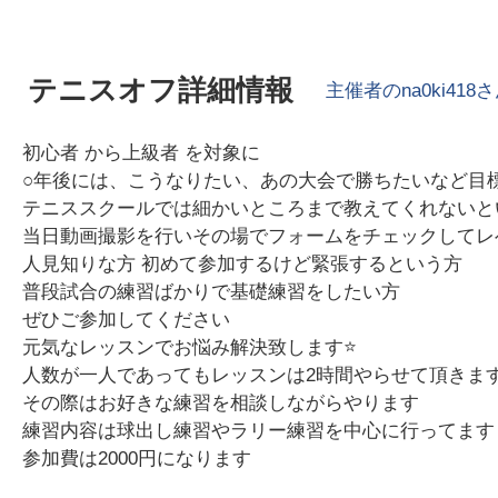
テニスオフ詳細情報
主催者の
na0ki418
さ
初心者 から上級者 を対象に
○年後には、こうなりたい、あの大会で勝ちたいなど目
テニススクールでは細かいところまで教えてくれないとい
当日動画撮影を行いその場でフォームをチェックしてレ
人見知りな方 初めて参加するけど緊張するという方
普段試合の練習ばかりで基礎練習をしたい方
ぜひご参加してください
元気なレッスンでお悩み解決致します⭐️
人数が一人であってもレッスンは2時間やらせて頂きま
その際はお好きな練習を相談しながらやります
練習内容は球出し練習やラリー練習を中心に行ってます
参加費は2000円になります