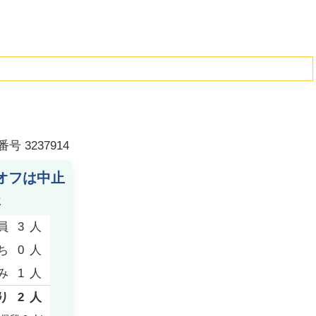
番号
3237914
オフは中止
た
員
3
人
ち
0
人
み
1
人
り
2
人