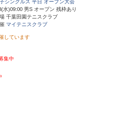
子シングルス 平日 オープン大会
8(水)09:00
男S オープン 残枠あり
会場
千葉田園テニスクラブ
主催
マイテニスクラブ
催しています
募集中
中