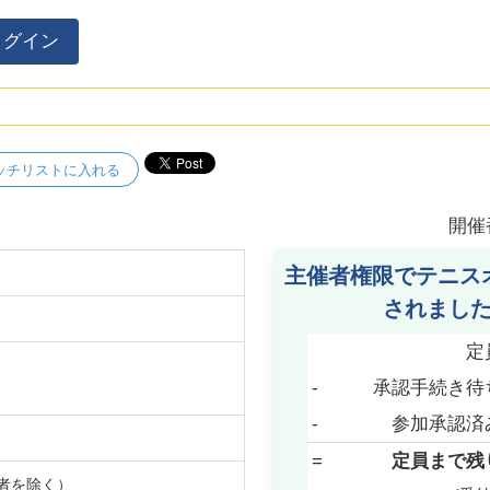
ログイン
ッチリストに入れる
開催
主催者権限でテニス
されまし
定
-
承認手続き待
-
参加承認済
=
定員まで残
者を除く）