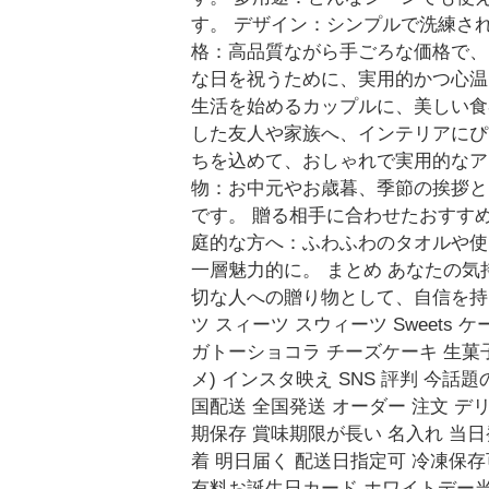
す。 デザイン：シンプルで洗練さ
格：高品質ながら手ごろな価格で、
な日を祝うために、実用的かつ心温
生活を始めるカップルに、美しい食
した友人や家族へ、インテリアにぴ
ちを込めて、おしゃれで実用的なア
物：お中元やお歳暮、季節の挨拶と
です。 贈る相手に合わせたおすす
庭的な方へ：ふわふわのタオルや使
一層魅力的に。 まとめ あなたの
切な人への贈り物として、自信を持っ
ツ スィーツ スウィーツ Sweets
ガトーショコラ チーズケーキ 生菓子
メ) インスタ映え SNS 評判 今
国配送 全国発送 オーダー 注文 デ
期保存 賞味期限が長い 名入れ 当日
着 明日届く 配送日指定可 冷凍保存
有料お誕生日カード ホワイトデー当