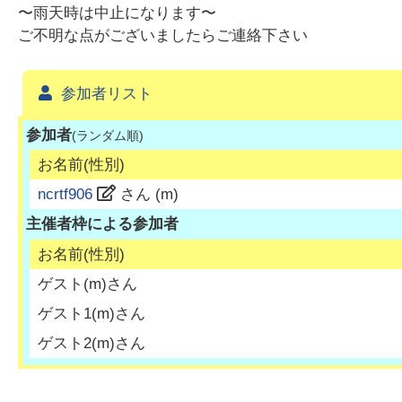
〜雨天時は中止になります〜
ご不明な点がございましたらご連絡下さい
参加者リスト
参加者
(ランダム順)
お名前(性別)
ncrtf906
さん (
m
)
主催者枠による参加者
お名前(性別)
ゲスト
(
m
)さん
ゲスト1
(
m
)さん
ゲスト2
(
m
)さん