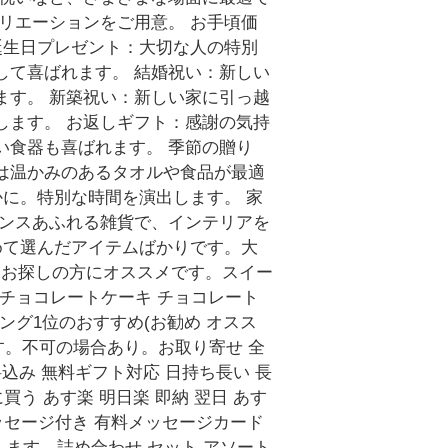
リエーションをご用意。 お手頃価
誕生日プレゼント：大切な人の特別
して喜ばれます。 結婚祝い：新しい
ます。 新築祝い：新しい家に引っ越
します。 お返しギフト：感謝の気持
い食器も喜ばれます。 季節の贈り
は温かみのあるタオルや食品が最適
かに。特別な時間を演出します。 家
センスあふれる雑貨で、インテリアを
めて選んだアイテムばかりです。大
品をお探しの方にオススメです。スイー
 / チョコレートケーキ チョコレート
キング1位のおすすめ(お勧め オスス
ます。不可の場合あり。お取り寄せ 全
料込み 無料ギフト対応 日持ち長い 長
買う あす楽 明日楽 即納 翌日 あす
メッセージ付き 有料メッセージカード
ます。詰め合わせ セット アソート