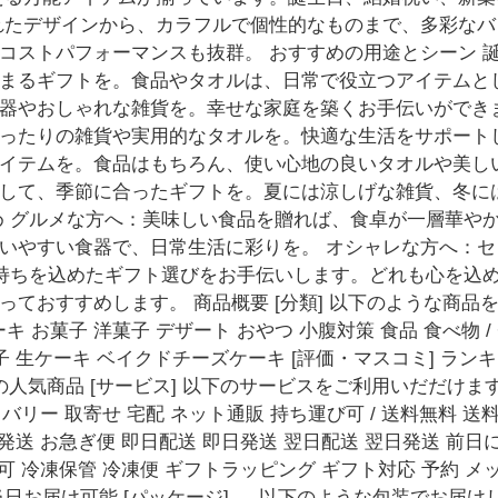
れたデザインから、カラフルで個性的なものまで、多彩なバ
コストパフォーマンスも抜群。 おすすめの用途とシーン 
まるギフトを。食品やタオルは、日常で役立つアイテムと
器やおしゃれな雑貨を。幸せな家庭を築くお手伝いができ
ったりの雑貨や実用的なタオルを。快適な生活をサポート
イテムを。食品はもちろん、使い心地の良いタオルや美し
して、季節に合ったギフトを。夏には涼しげな雑貨、冬に
め グルメな方へ：美味しい食品を贈れば、食卓が一層華や
いやすい食器で、日常生活に彩りを。 オシャレな方へ：
気持ちを込めたギフト選びをお手伝いします。どれも心を込
ておすすめします。 商品概要 [分類] 以下のような商
 ケーキ お菓子 洋菓子 デザート おやつ 小腹対策 食品 食べ物
 生ケーキ ベイクドチーズケーキ [評価・マスコミ] ラン
話題の人気商品 [サービス] 以下のサービスをご利用いだだけ
リバリー 取寄せ 宅配 ネット通販 持ち運び可 / 送料無料 送
発送 お急ぎ便 即日配送 即日発送 翌日配送 翌日発送 前日に
可 冷凍保管 冷凍便 ギフトラッピング ギフト対応 予約 
日お届け可能 [パッケージ] 以下のような包装でお届けし