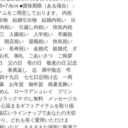
×7.6cm ■賞味期限（ある場合）：
テムをご用意しております。 内祝
出物 結婚引出物 結婚内祝い 出
築内祝い 引越し内祝い 快気内祝
五三 入園祝い 入学祝い 卒園祝
い 開店祝い 退職祝い 快気祝い
祝い 長寿祝い 金婚式 銀婚式 ダ
 お礼 御礼 ごあいさつ ご挨拶
日 父の日 母の日 敬老の日 記念
し 香典返し 志 満中陰志 弔
 四十九日 七七日忌明け志 一周
歳暮 お年賀 御年賀 残暑見舞い
うめん ローラアシュレイ プリン
リラックマ のし無料 メッセージカ
、心温まるギフトアイテムを取り揃
幅広いラインナップであなたの大切
かり。どれも長く愛用いただけま
築祝いなど、さまざまな場面に最適で