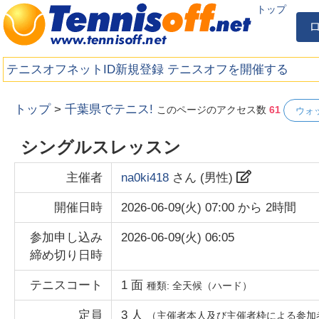
トップ
テニスオフネットID新規登録
テニスオフを開催する
トップ
>
千葉県でテニス!
このページのアクセス数
61
ウォ
シングルスレッスン
主催者
na0ki418
さん (
男性
)
開催日時
2026-06-09(火) 07:00
から
2時間
参加申し込み
2026-06-09(火) 06:05
締め切り日時
テニスコート
1
面
種類:
全天候（ハード）
定員
3
人
（主催者本人及び主催者枠による参加