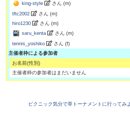
king-style
さん (
m
)
tftc2002
さん (
m
)
hiro1230
さん (
m
)
saru_kenta
さん (
m
)
tennis_yoshiko
さん (
f
)
主催者枠による参加者
お名前(性別)
主催者枠の参加者はまだいません
ピクニック気分で草トーナメントに行ってみよ