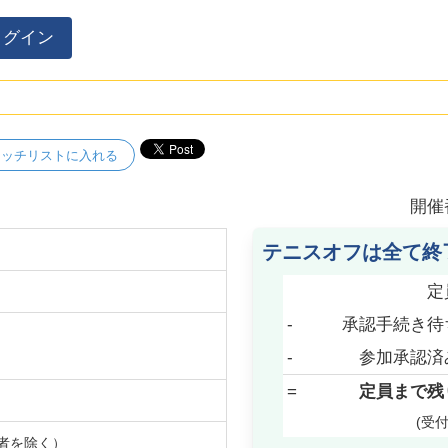
ログイン
ォッチリストに入れる
開催
テニスオフは全て終
定
-
承認手続き待
-
参加承認済
=
定員まで残
(受
者を除く）