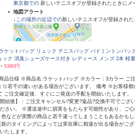
東京都
での
新しいテニスオフが登録されたときにメ
地図アラート
↓この場所の近辺での
新しいテニスオフが登録された
 ラケットバッグ リュック テニスバッグ バドミントンバッ
ック 消臭シューズケース付き レディース メンズ 2本 軽量
い
5380円
商品仕様 ※商品名:ラケットバッグ ※カラー：3カラー ご
より若干の違いがある場合がございます。 備考 ※お客様
て ご注文確定後、すぐにご発送の手配を開始いたします。
開始後】：ご注文キャンセル?変更?返品?交換不可でござ
ださい。 ※運送途中に損害をもたらす可能性があり、ご
、色などが実際の商品と若干違ってしまうこともあるかも
更新のタイミングによっては実在庫に相違が出る場合がご
いたします。