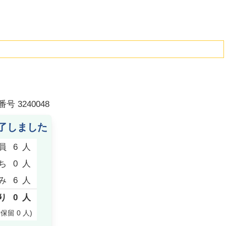
番号
3240048
了しました
員
6
人
ち
0
人
み
6
人
り
0
人
付保留
0
人
)