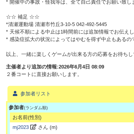
* 開催中の事故・怪我等は、全て自己責任でお願い致し
☆☆ 補足 ☆☆
*清瀬運動場 清瀬市竹丘3-10-5 042-492-5445
* 天候不順による中止は1時間前には追加情報でお伝え
* 感染症拡大の状況によってはやむを得ず中止もあるの
以上、一緒に楽しくゲームが出来る方の応募をお待ちし
主催者より追加の情報:
2026年6月4日 08:09
２番コートに直接お願いします。
参加者リスト
参加者
(ランダム順)
お名前(性別)
mj2023
さん (
m
)