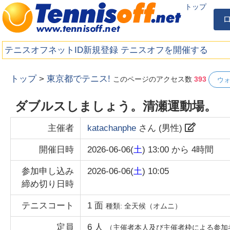
トップ
テニスオフネットID新規登録
テニスオフを開催する
トップ
>
東京都でテニス!
このページのアクセス数
393
ウ
ダブルスしましょう。清瀬運動場。
主催者
katachanphe
さん (
男性
)
開催日時
2026-06-06(
土
) 13:00
から
4時間
参加申し込み
2026-06-06(
土
) 10:05
締め切り日時
テニスコート
1
面
種類:
全天候（オムニ）
定員
6
人
（主催者本人及び主催者枠による参加