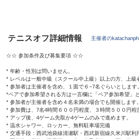
テニスオフ詳細情報
主催者の
katachanph
☆☆ 参加条件及び募集要項 ☆☆
* 年齢・性別は問いません。
* レベルは一般中級（スクール中上級）以上の方、上
* 参加者は主催者を含め、１面で６−7名ぐらいとします
*ペアで参加希望される方は一言欄に「ペア参加希望」
* 参加者が主催者を含め４名未満の場合でも開催します
* 参加費は、7名4時間６００円程度、３時間５００円
* アップ後、4ゲーム先取か4ゲームのみで進めます。
* 温水シャワー、ロッカー、無料駐車場完備
* 交通手段：西武池袋線清瀬駅・西武新宿線久米川駅利