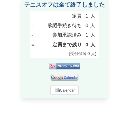
テニスオフは全て終了しました
定員
1
人
-
承認手続き待ち
0
人
-
参加承認済み
1
人
=
定員まで残り
0
人
(受付保留
0
人
)
iCalendar