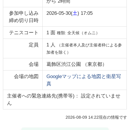
から
2時間
参加申し込み
2026-05-30(
土
) 17:05
締め切り日時
テニスコート
1
面
種類:
全天候（オムニ）
定員
1
人
（主催者本人及び主催者枠による参
加者を除く）
会場
葛飾区渋江公園
（
東京都
）
会場の地図
Googleマップによる地図と衛星写
真
主催者への緊急連絡先(携帯等)： 設定されていませ
ん
2026-08-09 14:22
現在の情報です