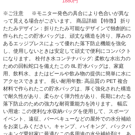
1880円
※ご注意 ※モニター発色の具合により色合いが異な
って見える場合がございます。 商品詳細 【特徴】 折り
たたみデザイン：折りたたみ可能なデザインで独創的に
作られたこの貯水バッグは、頑丈な構造を誇り、厚みの
あるエッジプレスによって優れた落下防止機能を強化
し、使用しないときは安定して頑丈で便利にコンパクト
になります。 栓付き水コンテナバッグ: 柔軟な水出力の
ための回転蛇口を備えたこの 8L 貯水バッグは、家庭
用、飲料水、またはビールや飲み物の提供に簡単に水に
アクセスできます。 長い耐用年数: 高品質の PET 複合
材料で作られたこの貯水バッグは、厚く強化された構造
で耐久性があり、柔らかく弾力性があり、長期にわたる
落下防止のための強力な耐荷重能力を誇ります。 幅広
い用途: この便利な水収納バッグを使用して、スポーツ
イベント、遠征、バーベキューなどの屋外での水分補給
をお楽しみください。キャンプ、ハイキング、バックパ
ッキング愛好家に最適なこの多用途の水分補給剤は、あ