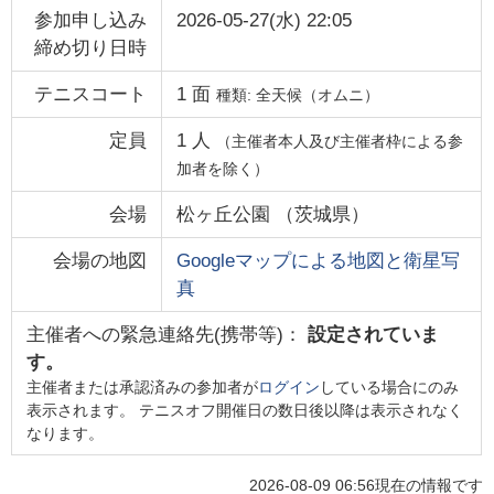
参加申し込み
2026-05-27(水) 22:05
締め切り日時
テニスコート
1
面
種類:
全天候（オムニ）
定員
1
人
（主催者本人及び主催者枠による参
加者を除く）
会場
松ヶ丘公園
（
茨城県
）
会場の地図
Googleマップによる地図と衛星写
真
主催者への緊急連絡先(携帯等)：
設定されていま
す。
主催者または承認済みの参加者が
ログイン
している場合にのみ
表示されます。 テニスオフ開催日の数日後以降は表示されなく
なります。
2026-08-09 06:56
現在の情報です