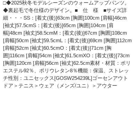
□◆2025秋冬モデルシーズンのウォームアップパンツ。
◆裏起毛で冬仕様のデザイン。■ 仕 様 ■サイズ詳
細・・・SS：[着丈(後)]63cm [胸囲]100cm [肩幅]46cm
[袖丈]57.5cmS：[着丈(後)]65cm [胸囲]104cm [肩
幅]48cm [袖丈]58.5cmM：[着丈(後)]67cm [胸囲]108cm
[肩幅]50cm [袖丈]59.5cmL：[着丈(後)]69cm [胸囲]112cm
[肩幅]52cm [袖丈]60.5cmO：[着丈(後)]71cm [胸
囲]116cm [肩幅]54cm [袖丈]61.5cmXO：[着丈(後)]73cm
[胸囲]120cm [肩幅]56cm [袖丈]62.5cm素材・材質：ポリ
エステル92％、ポリウレタン8％機能：保温、ストレッ
チ性別：ユニセックス[GOSW254239L]ゴーセンアウト
ドア＞テニス＞ウェア（メンズ/ユニ）＞アウター