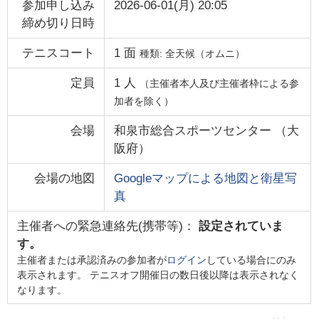
参加申し込み
2026-06-01(月) 20:05
締め切り日時
テニスコート
1
面
種類:
全天候（オムニ）
定員
1
人
（主催者本人及び主催者枠による参
加者を除く）
会場
和泉市総合スポーツセンター
（
大
阪府
）
会場の地図
Googleマップによる地図と衛星写
真
主催者への緊急連絡先(携帯等)：
設定されていま
す。
主催者または承認済みの参加者が
ログイン
している場合にのみ
表示されます。 テニスオフ開催日の数日後以降は表示されなく
なります。