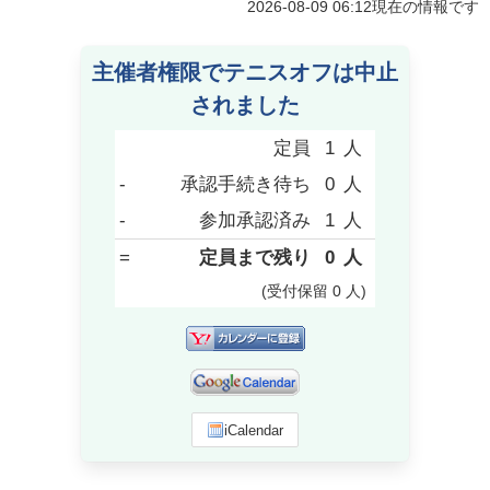
2026-08-09 06:12
現在の情報です
主催者権限でテニスオフは中止
されました
定員
1
人
-
承認手続き待ち
0
人
-
参加承認済み
1
人
=
定員まで残り
0
人
(受付保留
0
人
)
iCalendar