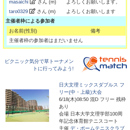
masaichi
さん (
m
)
よろしくお願いします。
taro0329
さん (
m
)
よろしくお願いします
主催者枠による参加者
お名前(性別)
備考
主催者枠の参加者はまだいません
ピクニック気分で草トーナメン
トに行ってみよう!
日大文理ミックスダブルス フ
リー(中・上級)大会
6/18(木)08:50
混D フリー 残枠
あり
会場
日本大学文理学部100周
年記念体育館テニスコート
主催
デ・ポームテニスクラブ