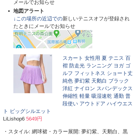
メールでお知らせ
地図アラート
↓この場所の近辺での
新しいテニスオフが登録され
たときにメールでお知らせ
スカート 女性用 夏 テニス 百
褶 防走光 ランニング ヨガ ゴ
ルフ フィットネス ショート丈
純色 夢幻紫 天鹅白 ブラック
洋紅 ナイロン スパンデックス
伸縮性 軽量 吸湿速乾 通勤 普
段使い アウトドア ハイウエス
ト ビッグシルエット
LiLishop6
5649円
・スタイル: 網球裙・カラー展開: 夢幻紫、天鹅白、黒