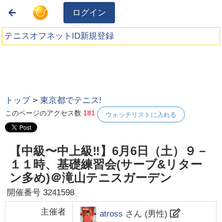
ログイン
テニスオフネットID新規登録
トップ
>
東京都でテニス!
このページのアクセス数
181
ウォッチリストに入れる
【中級〜中上級‼️】6月6日（土）９－
１１時、基礎練習会(サーブ&リター
ン多め)＠滝山テニスガーデン
開催番号
3241598
主催者
atross
さん (
男性
)