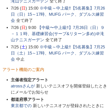
滝山テニスガーデン
全て終了
7/26 (
日
) 15:00
※中級～中上級‼️【5名募集】7月26
日（日）15～17時、MUFG パーク、ダブルス練習
会
全て終了
7/26 (
日
) 9:00
【中級〜中上級‼️】7月26日（日）９
－１１時、基礎練習会(サーブ&リターン多め)＠滝
山テニスガーデン
全て終了
7/25 (
土
) 15:00
※中級～中上級‼️【5名募集】7月25
日（土）15～17時、MUFG パーク、ダブルス練習
会
中止
アラート機能のご案内
主催者指定アラート
atross
さんが
新しいテニスオフを開催登録したとき
にメールでお知らせ
都道府県アラート
東京都
での
新しいテニスオフが登録されたときに