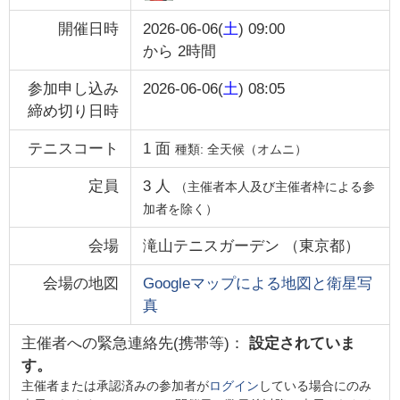
開催日時
2026-06-06(
土
) 09:00
から
2時間
参加申し込み
2026-06-06(
土
) 08:05
締め切り日時
テニスコート
1
面
種類:
全天候（オムニ）
定員
3
人
（主催者本人及び主催者枠による参
加者を除く）
会場
滝山テニスガーデン
（
東京都
）
会場の地図
Googleマップによる地図と衛星写
真
主催者への緊急連絡先(携帯等)：
設定されていま
す。
主催者または承認済みの参加者が
ログイン
している場合にのみ