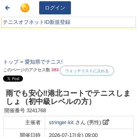
ログイン
テニスオフネットID新規登録
トップ
>
愛知県でテニス!
このページのアクセス数
393
ウォッチリストに入れる
雨でも安心‼️港北コートでテニスしま
しょ（初中級レベルの方）
開催番号
3241768
主催者
stringer-kit
さん (
男性
)
開催日時
2026-07-17(金) 09:00