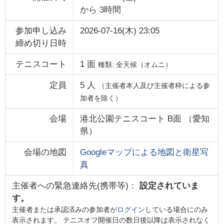
から
3時間
参加申し込み
2026-07-16(木) 23:05
締め切り日時
テニスコート
1
面
種類:
全天候（オムニ）
定員
5
人
（主催者本人及び主催者枠による参
加者を除く）
会場
港北公園テニスコート B面
（
愛知
県
）
会場の地図
Googleマップによる地図と衛星写
真
主催者への緊急連絡先(携帯等)：
設定されていま
す。
主催者または承認済みの参加者が
ログイン
している場合にのみ
表示されます。 テニスオフ開催日の数日後以降は表示されなく