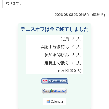
なります。
2026-08-08 23:09
現在の情報です
テニスオフは全て終了しました
定員
5
人
-
承認手続き待ち
0
人
-
参加承認済み
5
人
=
定員まで残り
0
人
(受付保留
0
人
)
iCalendar