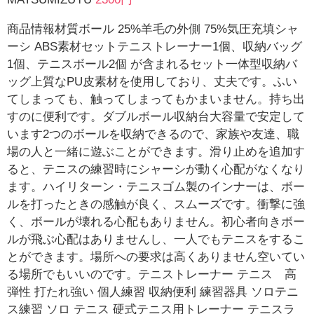
商品情報材質ボール 25%羊毛の外側 75%気圧充填シャ
ーシ ABS素材セットテニストレーナー1個、収納バッグ
1個、テニスボール2個 が含まれるセット一体型収納バ
ッグ上質なPU皮素材を使用しており、丈夫です。ふい
てしまっても、触ってしまってもかまいません。持ち出
すのに便利です。ダブルボール収納台大容量で安定して
います2つのボールを収納できるので、家族や友達、職
場の人と一緒に遊ぶことができます。滑り止めを追加す
ると、テニスの練習時にシャーシが動く心配がなくなり
ます。ハイリターン・テニスゴム製のインナーは、ボー
ルを打ったときの感触が良く、スムーズです。衝撃に強
く、ボールが壊れる心配もありません。初心者向きボー
ルが飛ぶ心配はありませんし、一人でもテニスをするこ
とができます。場所への要求は高くありません空いてい
る場所でもいいのです。テニストレーナー テニス 高
弾性 打たれ強い 個人練習 収納便利 練習器具 ソロテニ
ス練習 ソロ テニス 硬式テニス用トレーナー テニスラ