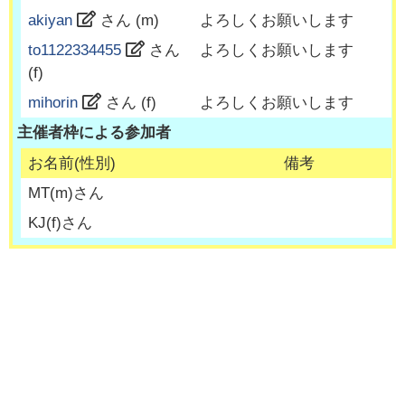
akiyan
さん (
m
)
よろしくお願いします
to1122334455
さん
よろしくお願いします
(
f
)
mihorin
さん (
f
)
よろしくお願いします
主催者枠による参加者
お名前(性別)
備考
MT
(
m
)さん
KJ
(
f
)さん