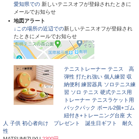
愛知県
での
新しいテニスオフが登録されたときに
メールでお知らせ
地図アラート
↓この場所の近辺での
新しいテニスオフが登録され
たときにメールでお知らせ
テニストレーナー テニス 高
弾性 打たれ強い 個人練習 収
納便利 練習器具 ソロテニス練
習 ソロ テニス 硬式テニス用
トレーナー テニスラケット用
バックパック ボール2個+ゴム
紐付き+トレーニング台座 大
人 子供 初心者向け プレゼント 誕生日ギフト 耐久
性
MATSUMIZUYU
2300円