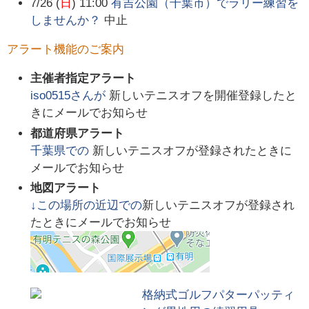
7/26 (
日
) 11:00
有吉公園（千葉市）でラリー練習を
しませんか？
中止
アラート機能のご案内
主催者指定アラート
iso0515
さんが
新しいテニスオフを開催登録したと
きにメールでお知らせ
都道府県アラート
千葉県
での
新しいテニスオフが登録されたときに
メールでお知らせ
地図アラート
↓この場所の近辺での
新しいテニスオフが登録され
たときにメールでお知らせ
格納式ゴルフパターパッティ