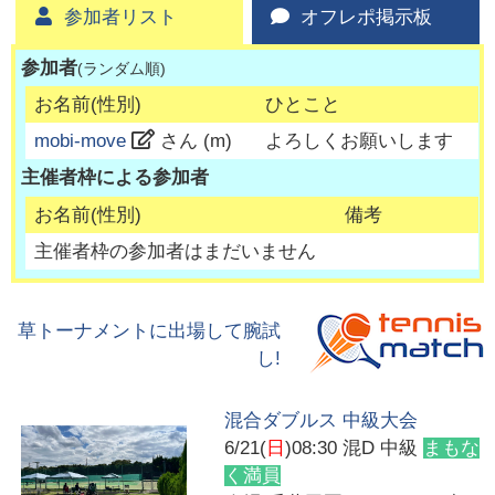
参加者リスト
オフレポ掲示板
参加者
(ランダム順)
お名前(性別)
ひとこと
mobi-move
さん (
m
)
よろしくお願いします
主催者枠による参加者
お名前(性別)
備考
主催者枠の参加者はまだいません
草トーナメントに出場して腕試
し!
混合ダブルス 中級大会
6/21(
日
)08:30
混D 中級
まもな
く満員