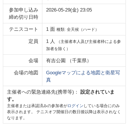
参加申し込み
2026-05-29(金) 23:05
締め切り日時
テニスコート
1
面
種類:
全天候（ハード）
定員
1
人
（主催者本人及び主催者枠による参
加者を除く）
会場
有吉公園
（
千葉県
）
会場の地図
Googleマップによる地図と衛星写
真
主催者への緊急連絡先(携帯等)：
設定されていま
す。
主催者または承認済みの参加者が
ログイン
している場合にのみ
表示されます。 テニスオフ開催日の数日後以降は表示されなく
なります。