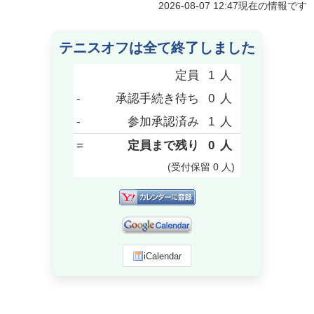
2026-08-07 12:47
現在の情報です
テニスオフは全て終了しました
定員
1
人
-
承認手続き待ち
0
人
-
参加承認済み
1
人
=
定員まで残り
0
人
(受付保留
0
人
)
iCalendar