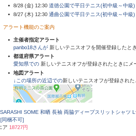
8/28 (金) 12:30
道徳公園で平日テニス(初中級～中級)
8/27 (木) 12:30
通曲公園で平日テニス(初中級～中級)
アラート機能のご案内
主催者指定アラート
panbo18
さんが
新しいテニスオフを開催登録したと
都道府県アラート
愛知県
での
新しいテニスオフが登録されたときにメ
地図アラート
↓この場所の近辺での
新しいテニスオフが登録された
O SARASHI SOME 和晒 長袖 両脇ディープスリットシャツ
][同梱不可]
エア
18727円