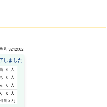
番号
3242082
了しました
員
6
人
ち
0
人
み
6
人
り
0
人
付保留
0
人
)