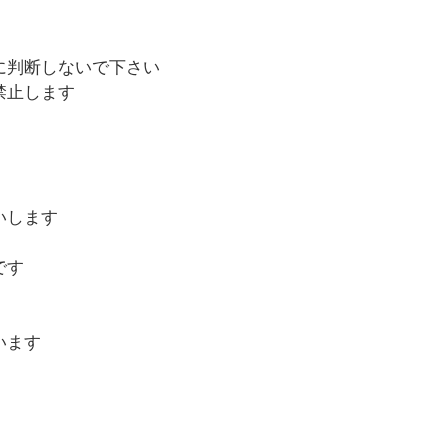
に判断しないで下さい
禁止します
いします
です
います