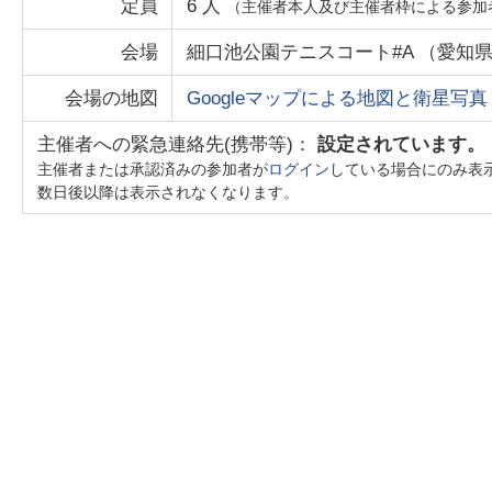
定員
6
人
（主催者本人及び主催者枠による参加
会場
細口池公園テニスコート#A
（
愛知
会場の地図
Googleマップによる地図と衛星写真
主催者への緊急連絡先(携帯等)：
設定されています。
主催者または承認済みの参加者が
ログイン
している場合にのみ表
数日後以降は表示されなくなります。