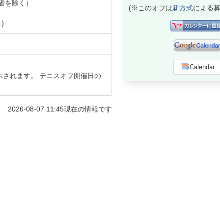
者を除く）
(※このオフは
新方式
による募
県
）
iCalendar
示されます。 テニスオフ開催日の
2026-08-07 11:45
現在の情報です