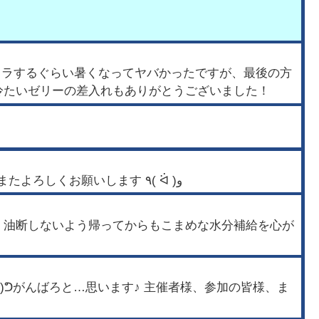
クラするぐらい暑くなってヤバかったですが、最後の方
冷たいゼリーの差入れもありがとうございました！
主催者様 皆様 ありがとうございました。 いよいよ夏本番ですねー♪ 冷えたゼリーが無茶苦茶美味しかったです。またよろしくお願いします ٩( ᐛ )و
 油断しないよう帰ってからもこまめな水分補給を心が
óˇ)ᕤがんばろと…思います♪ 主催者様、参加の皆様、ま