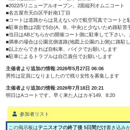
■2022/5リニューアルオープン、2面縦列オムニコート
■名古屋市天白区平針南1丁目
■コートは道路からは見えないので航空写真でコートと
■駐車台数は2面で5台(A、B、中央)と少ないため路
■当日はABどちらかの開催コート側に駐車して下さい
■満車の場合は公園北側道路(地図上公園の上側)に路駐
■以上からできれば自転車、バイクでお願いします
■駐車によるトラブルは自己責任でお願いします
主催者より追加の情報:
2026年5月27日 06:06
男性は定員になりましたので残り女性を募集します
主催者より追加の情報:
2026年7月18日 20:21
明日はAコートです。早く来た人はカギ149、8:20
参加者リスト
この掲示板は
テニスオフの終了後 5日間だけ
書き込み