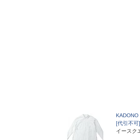
KADON
[代引不可
イースク