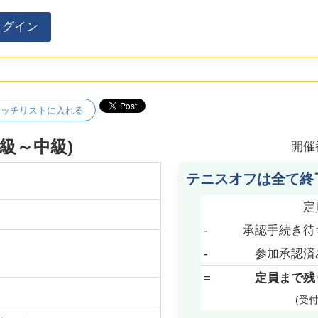
ログイン
ォッチリストに入れる
級～中級)
開催
テニスオフは全て終
定
-
承認手続き待
-
参加承認済
=
定員まで残
(受