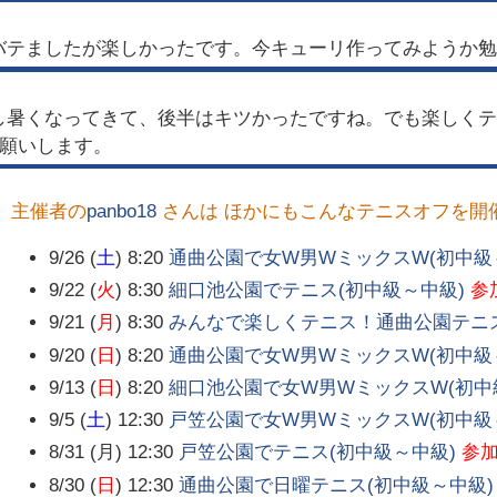
バテましたが楽しかったです。今キューリ作ってみようか勉
し暑くなってきて、後半はキツかったですね。でも楽しくテ
お願いします。
主催者の
panbo18
さんは ほかにもこんなテニスオフを開
9/26 (
土
) 8:20
通曲公園で女W男WミックスW(初中級
9/22 (
火
) 8:30
細口池公園でテニス(初中級～中級)
参
9/21 (
月
) 8:30
みんなで楽しくテニス！通曲公園テニス
9/20 (
日
) 8:20
通曲公園で女W男WミックスW(初中級
9/13 (
日
) 8:20
細口池公園で女W男WミックスW(初中
9/5 (
土
) 12:30
戸笠公園で女W男WミックスW(初中級
8/31 (月) 12:30
戸笠公園でテニス(初中級～中級)
参
8/30 (
日
) 12:30
通曲公園で日曜テニス(初中級～中級)