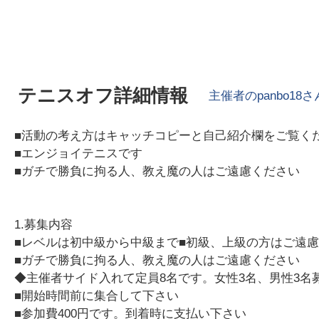
テニスオフ詳細情報
主催者の
panbo18
さ
■活動の考え方はキャッチコピーと自己紹介欄をご覧く
■エンジョイテニスです
■ガチで勝負に拘る人、教え魔の人はご遠慮ください
1.募集内容
■レベルは初中級から中級まで■初級、上級の方はご遠
■ガチで勝負に拘る人、教え魔の人はご遠慮ください
◆主催者サイド入れて定員8名です。女性3名、男性3名
■開始時間前に集合して下さい
■参加費400円です。到着時に支払い下さい