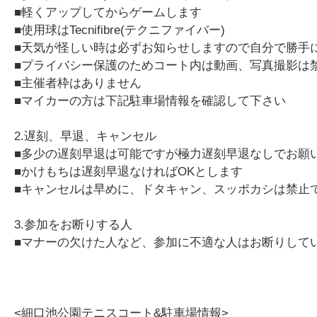
■軽くアップしてからゲームします
■使用球はTecnifibre(テクニファイバー)
■天気が怪しい時は必ずお知らせしますので自分で勝手
■プライバシー保護のためコート内は動画、写真撮影は
■主催者枠はありません
■マイカーの方は下記駐車場情報を確認して下さい
2.遅刻、早退、キャンセル
■多少の遅刻早退は可能ですが極力遅刻早退なしでお願
■かけもちは遅刻早退なければOKとします
■キャンセルは早めに、ドタキャン、スッポカシは禁止
3.参加をお断りする人
■マナーの欠けた人など、参加に不適な人はお断りして
<細口池公園テニスコート&駐車場情報>