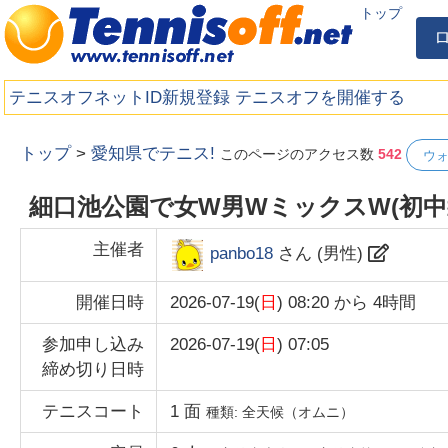
トップ
テニスオフネットID新規登録
テニスオフを開催する
トップ
>
愛知県でテニス!
このページのアクセス数
542
ウ
細口池公園で女W男WミックスW(初中
主催者
panbo18
さん (
男性
)
開催日時
2026-07-19(
日
) 08:20
から
4時間
参加申し込み
2026-07-19(
日
) 07:05
締め切り日時
テニスコート
1
面
種類:
全天候（オムニ）