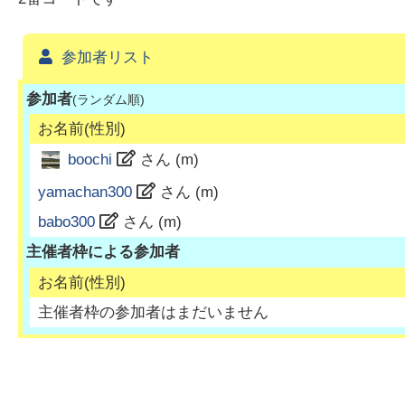
参加者リスト
参加者
(ランダム順)
お名前(性別)
boochi
さん (
m
)
yamachan300
さん (
m
)
babo300
さん (
m
)
主催者枠による参加者
お名前(性別)
主催者枠の参加者はまだいません