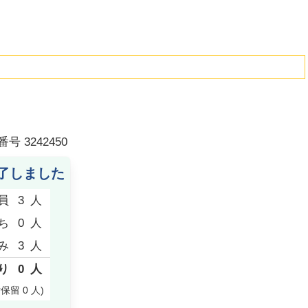
番号
3242450
了しました
員
3
人
ち
0
人
み
3
人
り
0
人
付保留
0
人
)