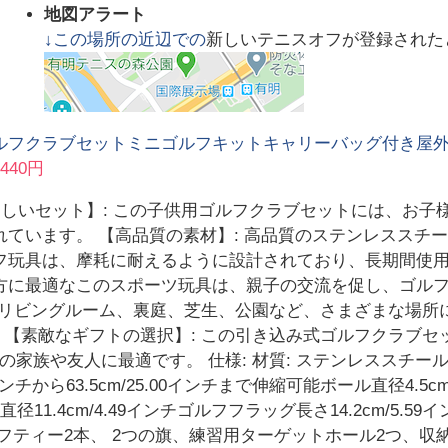
地図アラート
↓この場所の近辺での
新しいテニスオフが登録された
ルフクラブセットミニゴルフキットキャリーバッグ付き屋
3440円
【楽しいセット】: この子供用ゴルフクラブセットには、お
れています。 【高品質の素材】: 高品質のステンレススチ
フ玩具は、摩耗に耐えるように設計されており、長期間使用で
方に最適なこのスポーツ玩具は、親子の交流を促し、ゴル
ン、リビングルーム、裏庭、芝生、公園など、さまざまな場
 【素敵なギフトの選択】: この引き込み式ゴルフクラブ
家族や友人に最適です。 仕様: 材質: ステンレススチール
インチから63.5cm/25.00インチまで伸縮可能ボール直径4.5
径11.4cm/4.49インチゴルフフラッグ長さ14.2cm/5.5
フティー2本、 2つの旗、練習用ターゲットホール2つ、収納