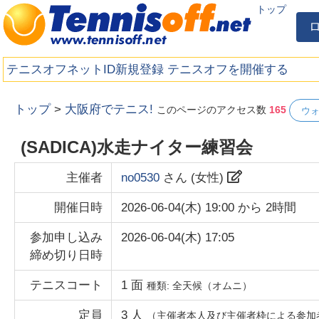
トップ
テニスオフネットID新規登録
テニスオフを開催する
トップ
>
大阪府でテニス!
このページのアクセス数
165
ウ
(SADICA)水走ナイター練習会
主催者
no0530
さん (
女性
)
開催日時
2026-06-04(木) 19:00
から
2時間
参加申し込み
2026-06-04(木) 17:05
締め切り日時
テニスコート
1
面
種類:
全天候（オムニ）
定員
3
人
（主催者本人及び主催者枠による参加