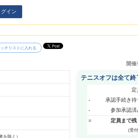
ログイン
ォッチリストに入れる
開催
テニスオフは全て終
定
-
承認手続き待
-
参加承認済
=
定員まで残
(受
者を除く）