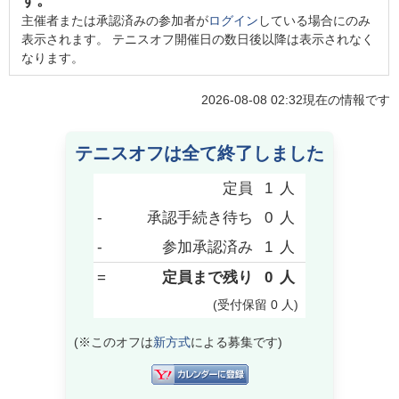
す。
主催者または承認済みの参加者が
ログイン
している場合にのみ
表示されます。 テニスオフ開催日の数日後以降は表示されなく
なります。
2026-08-08 02:32
現在の情報です
テニスオフは全て終了しました
定員
1
人
-
承認手続き待ち
0
人
-
参加承認済み
1
人
=
定員まで残り
0
人
(受付保留
0
人
)
(※このオフは
新方式
による募集です)