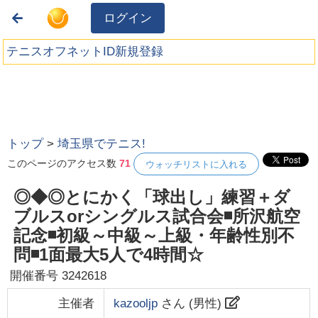
ログイン
テニスオフネットID新規登録
トップ
>
埼玉県でテニス!
このページのアクセス数
71
ウォッチリストに入れる
◎◆◎とにかく「球出し」練習＋ダ
ブルスorシングルス試合会◾所沢航空
記念◾初級～中級～上級・年齢性別不
問◾1面最大5人で4時間☆
開催番号
3242618
主催者
kazooljp
さん (
男性
)