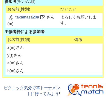
参加者
(ランダム順)
お名前(性別)
ひとこと
よろしくお願いしま
takamasa20a
さん
す。
(
m
)
主催者枠による参加者
お名前(性別)
備考
z
(
m
)さん
y
(
f
)さん
a
(
m
)さん
b
(
m
)さん
ピクニック気分で草トーナメン
トに行ってみよう!