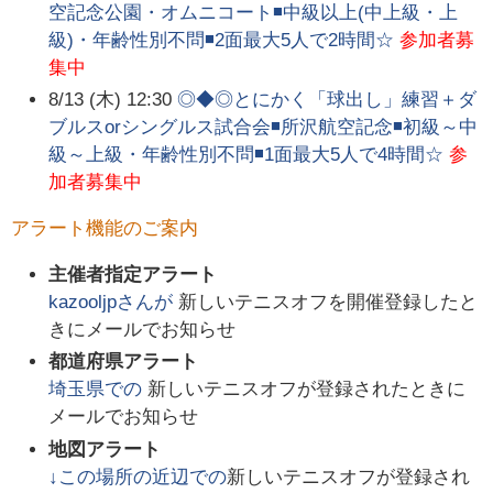
空記念公園・オムニコート◾中級以上(中上級・上
級)・年齢性別不問◾2面最大5人で2時間☆
参加者募
集中
8/13 (木) 12:30
◎◆◎とにかく「球出し」練習＋ダ
ブルスorシングルス試合会◾所沢航空記念◾初級～中
級～上級・年齢性別不問◾1面最大5人で4時間☆
参
加者募集中
アラート機能のご案内
主催者指定アラート
kazooljp
さんが
新しいテニスオフを開催登録したと
きにメールでお知らせ
都道府県アラート
埼玉県
での
新しいテニスオフが登録されたときに
メールでお知らせ
地図アラート
↓この場所の近辺での
新しいテニスオフが登録され