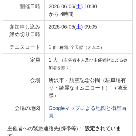
開催日時
2026-06-06(
土
) 10:30
から
4時間
参加申し込み
2026-06-06(
土
) 09:05
締め切り日時
テニスコート
1
面
種類:
全天候（オムニ）
定員
1
人
（主催者本人及び主催者枠による参
加者を除く）
会場
所沢市・航空記念公園（駐車場有
り・綺麗なオムニコート）
（
埼玉
県
）
会場の地図
Googleマップによる地図と衛星写
真
主催者への緊急連絡先(携帯等)：
設定されていま