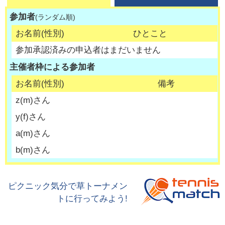
参加者
(ランダム順)
お名前(性別)
ひとこと
参加承認済みの申込者はまだいません
主催者枠による参加者
お名前(性別)
備考
z
(
m
)さん
y
(
f
)さん
a
(
m
)さん
b
(
m
)さん
ピクニック気分で草トーナメン
トに行ってみよう!