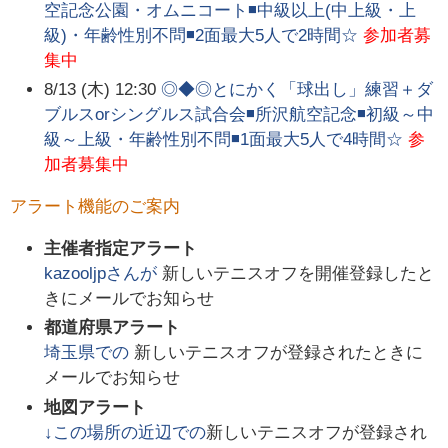
空記念公園・オムニコート◾中級以上(中上級・上
級)・年齢性別不問◾2面最大5人で2時間☆
参加者募
集中
8/13 (木) 12:30
◎◆◎とにかく「球出し」練習＋ダ
ブルスorシングルス試合会◾所沢航空記念◾初級～中
級～上級・年齢性別不問◾1面最大5人で4時間☆
参
加者募集中
アラート機能のご案内
主催者指定アラート
kazooljp
さんが
新しいテニスオフを開催登録したと
きにメールでお知らせ
都道府県アラート
埼玉県
での
新しいテニスオフが登録されたときに
メールでお知らせ
地図アラート
↓この場所の近辺での
新しいテニスオフが登録され