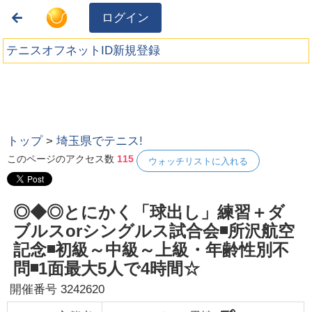
ログイン
テニスオフネットID新規登録
トップ
>
埼玉県でテニス!
このページのアクセス数
115
ウォッチリストに入れる
◎◆◎とにかく「球出し」練習＋ダ
ブルスorシングルス試合会◾所沢航空
記念◾初級～中級～上級・年齢性別不
問◾1面最大5人で4時間☆
開催番号
3242620