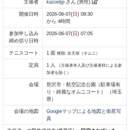
主催者
kazooljp
さん (
男性
)
開催日時
2026-06-07(
日
) 08:30
から
4時間
参加申し込み
2026-06-07(
日
) 07:05
締め切り日時
テニスコート
1
面
種類:
全天候（オムニ）
定員
1
人
（主催者本人及び主催者枠による参
加者を除く）
会場
所沢市・航空記念公園（駐車場有
り・綺麗なオムニコート）
（
埼玉
県
）
会場の地図
Googleマップによる地図と衛星写
真