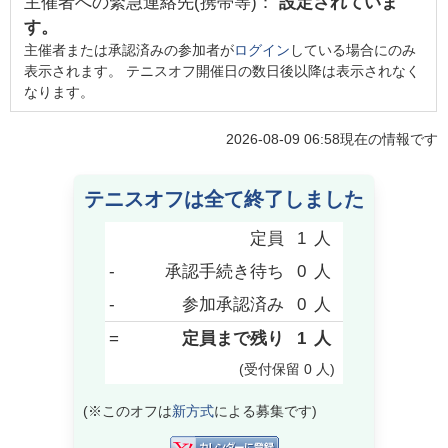
主催者への緊急連絡先(携帯等)：
設定されていま
す。
主催者または承認済みの参加者が
ログイン
している場合にのみ
表示されます。 テニスオフ開催日の数日後以降は表示されなく
なります。
2026-08-09 06:58
現在の情報です
テニスオフは全て終了しました
定員
1
人
-
承認手続き待ち
0
人
-
参加承認済み
0
人
=
定員まで残り
1
人
(受付保留
0
人
)
(※このオフは
新方式
による募集です)