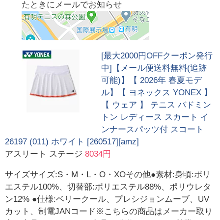
たときにメールでお知らせ
[最大2000円OFFクーポン発行
中]【メール便送料無料(追跡
可能)】【 2026年 春夏モデ
ル】【 ヨネックス YONEX 】
【 ウェア 】 テニス バドミン
トン レディース スカート イ
ンナースパッツ付 スコート
26197 (011) ホワイト [260517][amz]
アスリート ステージ
8034円
サイズサイズ:S・M・L・O・XOその他●素材:身頃:ポリ
エステル100%、切替部:ポリエステル88%、ポリウレタ
ン12% ●仕様:ベリークール、プレシジョンムーブ、UV
カット、制電JANコード※こちらの商品はメーカー取り