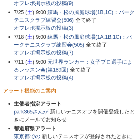
オフレポ掲示板の投稿(
9
)
7/25 (
土
) 9:00
練馬・松の風庭球場(1B,1C)：パーク
テニスクラブ練習会(506)
全て終了
オフレポ掲示板の投稿(
3
)
7/18 (
土
) 9:00
練馬・松の風庭球場(1A,1B,1C)：パ
ークテニスクラブ練習会(505)
全て終了
オフレポ掲示板の投稿(
7
)
7/11 (
土
) 9:00
元世界ランカー：女子プロ選手によ
るレッスン会(第189回)
全て終了
オフレポ掲示板の投稿(
4
)
アラート機能のご案内
主催者指定アラート
park365
さんが
新しいテニスオフを開催登録したと
きにメールでお知らせ
都道府県アラート
東京都
での
新しいテニスオフが登録されたときに