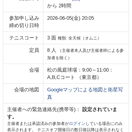
から
2時間
参加申し込み
2026-06-05(金) 20:05
締め切り日時
テニスコート
3
面
種類:
全天候（オムニ）
定員
8
人
（主催者本人及び主催者枠による参
加者を除く）
会場
松の風庭球場：9:00～11:00：
A,B,Cコート
（
東京都
）
会場の地図
Googleマップによる地図と衛星写
真
主催者への緊急連絡先(携帯等)：
設定されていま
す。
主催者または承認済みの参加者が
ログイン
している場合にのみ
表示されます。 テニスオフ開催日の数日後以降は表示されなく