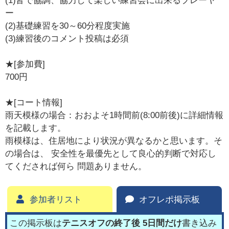
(1)皆で協調、協力して楽しい練習会に出来るプレーヤ
ー
(2)基礎練習を30～60分程度実施
(3)練習後のコメント投稿は必須
★[参加費]
700円
★[コート情報]
雨天模様の場合：おおよそ1時間前(8:00前後)に詳細情報
を記載します。
雨模様は、住居地により状況が異なるかと思います。そ
の場合は、 安全性を最優先として良心的判断で対応し
てくだされば何ら 問題ありません。
参加者リスト
オフレポ掲示板
この掲示板は
テニスオフの終了後 5日間だけ
書き込み