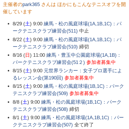
主催者の
park365
さんは ほかにもこんなテニスオフを開
催しています
8/29 (
土
) 9:00
練馬・松の風庭球場(1A,1B,1C)：パ
ークテニスクラブ練習会(511)
中止
8/22 (
土
) 9:00
練馬・松の風庭球場(1A,1B,1C)：パ
ークテニスクラブ練習会(510)
締切
8/16 (
日
) 11:00
練馬・豊玉中公園庭球場(1A,1B)：
パークテニスクラブ練習会(51２)
参加者募集中
8/15 (
土
) 9:00
元世界ランカー：女子プロ選手によ
るレッスン会(第190回)
参加者募集中
8/15 (
土
) 9:00
練馬・松の風庭球場(1B,1C)：パーク
テニスクラブ練習会(509)
参加者募集中
8/8 (
土
) 9:00
練馬・松の風庭球場(1B,1C)：パーク
テニスクラブ練習会(508)
締切
8/1 (
土
) 9:00
練馬・松の風庭球場(1A,1B,1C)：パー
クテニスクラブ練習会(507)
全て終了