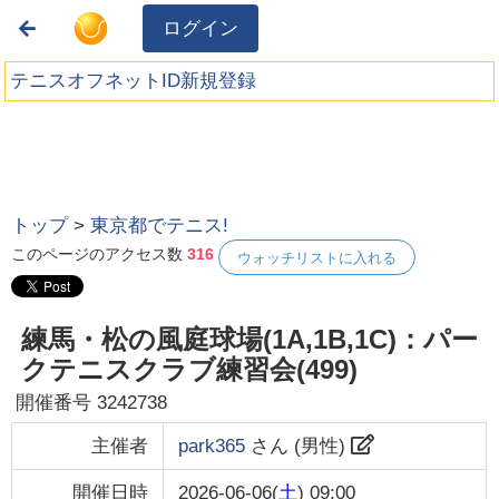
ログイン
テニスオフネットID新規登録
トップ
>
東京都でテニス!
このページのアクセス数
316
ウォッチリストに入れる
練馬・松の風庭球場(1A,1B,1C)：パー
クテニスクラブ練習会(499)
開催番号
3242738
主催者
park365
さん (
男性
)
開催日時
2026-06-06(
土
) 09:00