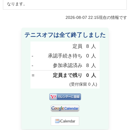
なります。
2026-08-07 22:15
現在の情報です
テニスオフは全て終了しました
定員
8
人
-
承認手続き待ち
0
人
-
参加承認済み
8
人
=
定員まで残り
0
人
(受付保留
0
人
)
iCalendar