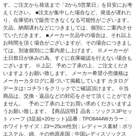
す。ご注文から発送まで「2から5営業日」を目安にお考
えください。 ■注文が集中した場合など、発送が遅れた
り、在庫切れで販売できなくなる可能性がございます。
欠品、納期遅れなどにつきましては、個別にご案内させ
ていただきます。 ■メーカー欠品中の場合は、それ以上
お時間を頂く場合がございますが、その場合につきまし
ては、別途個別にご案内差し上げます。 ※メーカーが
土日祭日が休みの為、すぐに在庫確認を行えない場合も
ございます。 ※上記、予めご了承の上、ご注文くださ
いますようお願い致します。 メーカー希望小売価格は
メーカーカタログに基づいて掲載しています カタログ
データは↑コチラ↑をクリックでご確認頂けます。 ※当
商品は、交換・返品などの対応をさせて頂くことができ
ません。 予めご了承の上でお買い求めくださいますよ
うお願い致します。【商品説明】品名 : ソックス3Pセッ
ト ハーフ (3足組×20セット)品番 : TPO6444Wカラー :
ホワイトサイズ : 23〜25cm性別 : レディース素材 : ポリ
エステル、綿、その他原産国 : 中国レディスソックス