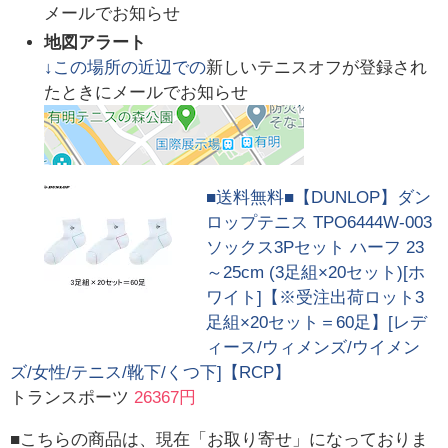
メールでお知らせ
地図アラート
↓この場所の近辺での
新しいテニスオフが登録され
たときにメールでお知らせ
■送料無料■【DUNLOP】ダン
ロップテニス TPO6444W-003
ソックス3Pセット ハーフ 23
～25cm (3足組×20セット)[ホ
ワイト]【※受注出荷ロット3
足組×20セット＝60足】[レデ
ィース/ウィメンズ/ウイメン
ズ/女性/テニス/靴下/くつ下]【RCP】
トランスポーツ
26367円
■こちらの商品は、現在「お取り寄せ」になっておりま