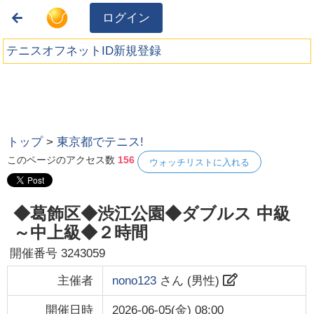
ログイン
テニスオフネットID新規登録
トップ
>
東京都でテニス!
このページのアクセス数
156
ウォッチリストに入れる
◆葛飾区◆渋江公園◆ダブルス 中級
～中上級◆２時間
開催番号
3243059
主催者
nono123
さん (
男性
)
開催日時
2026-06-05(金) 08:00