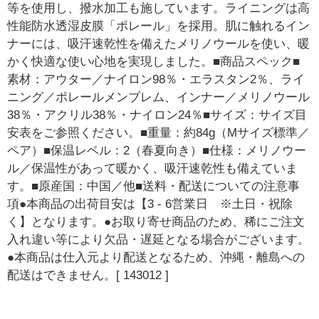
等を使用し、撥水加工も施しています。ライニングは高
性能防水透湿皮膜「ポレール」を採用。肌に触れるイン
ナーには、吸汗速乾性を備えたメリノウールを使い、暖
かく快適な使い心地を実現しました。■商品スペック■
素材：アウター／ナイロン98％・エラスタン2％、ライ
ニング／ポレールメンブレム、インナー／メリノウール
38％・アクリル38％・ナイロン24％■サイズ：サイズ目
安表をご参照ください。■重量：約84g（Mサイズ標準／
ペア）■保温レベル：2（春夏向き）■仕様：メリノウー
ル／保温性があって暖かく、吸汗速乾性も備えていま
す。■原産国：中国／他■送料・配送についての注意事
項●本商品の出荷目安は【3 - 6営業日 ※土日・祝除
く】となります。●お取り寄せ商品のため、稀にご注文
入れ違い等により欠品・遅延となる場合がございます。
●本商品は仕入元より配送となるため、沖縄・離島への
配送はできません。[ 143012 ]