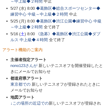
～中上級◆２時間
中止
5/27 (水) 8:00
◆葛飾区◆総合スポーツセンター◆
練習中心 中級～中上級◆２時間
中止
5/25 (月) 8:00
◆葛飾区◆渋江公園◆練習中心 中級
～中上級◆２時間
全て終了
5/16 (
土
) 8:00
《急募》◆葛飾区◆渋江公園◆ダブ
ルス 中上級◆４時間
全て終了
アラート機能のご案内
主催者指定アラート
nono123
さんが
新しいテニスオフを開催登録したと
きにメールでお知らせ
都道府県アラート
東京都
での
新しいテニスオフが登録されたときに
メールでお知らせ
地図アラート
↓この場所の近辺での
新しいテニスオフが登録され