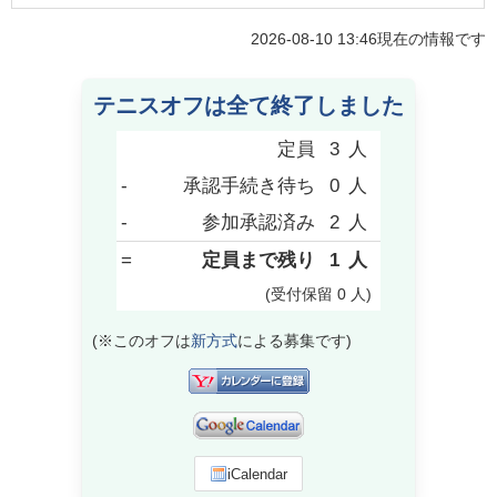
2026-08-10 13:46
現在の情報です
テニスオフは全て終了しました
定員
3
人
-
承認手続き待ち
0
人
-
参加承認済み
2
人
=
定員まで残り
1
人
(受付保留
0
人
)
(※このオフは
新方式
による募集です)
iCalendar