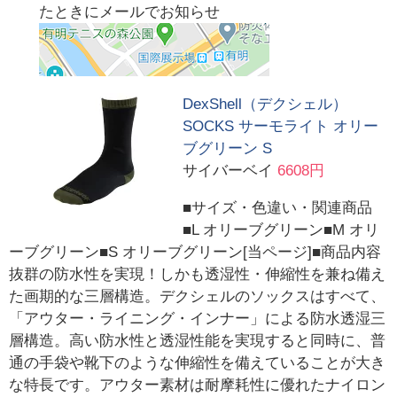
たときにメールでお知らせ
DexShell（デクシェル）
SOCKS サーモライト オリー
ブグリーン S
サイバーベイ
6608円
■サイズ・色違い・関連商品
■L オリーブグリーン■M オリ
ーブグリーン■S オリーブグリーン[当ページ]■商品内容
抜群の防水性を実現！しかも透湿性・伸縮性を兼ね備え
た画期的な三層構造。デクシェルのソックスはすべて、
「アウター・ライニング・インナー」による防水透湿三
層構造。高い防水性と透湿性能を実現すると同時に、普
通の手袋や靴下のような伸縮性を備えていることが大き
な特長です。アウター素材は耐摩耗性に優れたナイロン