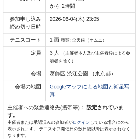
から
2時間
参加申し込み
2026-06-04(木) 23:05
締め切り日時
テニスコート
1
面
種類:
全天候（オムニ）
定員
3
人
（主催者本人及び主催者枠による参
加者を除く）
会場
葛飾区 渋江公園
（
東京都
）
会場の地図
Googleマップによる地図と衛星写
真
主催者への緊急連絡先(携帯等)：
設定されていま
す。
主催者または承認済みの参加者が
ログイン
している場合にのみ
表示されます。 テニスオフ開催日の数日後以降は表示されなく
なります。