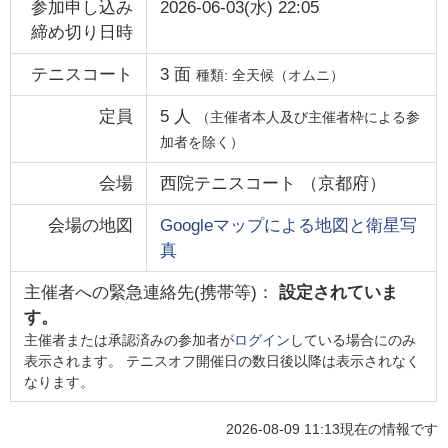
参加申し込み
2026-06-03(水) 22:05
締め切り日時
テニスコート
3
面
種類:
全天候（オムニ）
定員
5
人
（主催者本人及び主催者枠による参
加者を除く）
会場
西院テニスコート
（
京都府
）
会場の地図
Googleマップによる地図と衛星写
真
主催者への緊急連絡先(携帯等)：
設定されていま
す。
主催者または承認済みの参加者が
ログイン
している場合にのみ
表示されます。 テニスオフ開催日の数日後以降は表示されなく
なります。
2026-08-09 11:13
現在の情報です