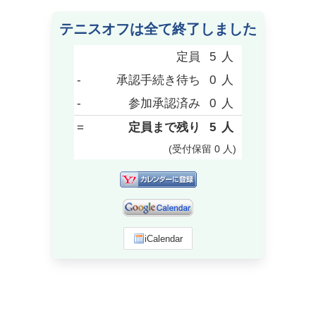
テニスオフは全て終了しました
定員
5
人
-
承認手続き待ち
0
人
-
参加承認済み
0
人
=
定員まで残り
5
人
(受付保留
0
人
)
iCalendar