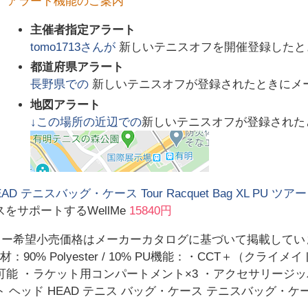
アラート機能のご案内
主催者指定アラート
tomo1713
さんが
新しいテニスオフを開催登録したと
都道府県アラート
長野県
での
新しいテニスオフが登録されたときにメ
地図アラート
↓この場所の近辺での
新しいテニスオフが登録された
AD テニスバッグ・ケース Tour Racquet Bag XL PU ツアー
をサポートするWellMe
15840円
カー希望小売価格はメーカーカタログに基づいて掲載しています。 
m素材：90% Polyester / 10% PU機能：・CCT＋（
可能 ・ラケット用コンパートメント×3 ・アクセサリージッ
ヘッド HEAD テニス バッグ・ケース テニスバッグ・ケース Tour