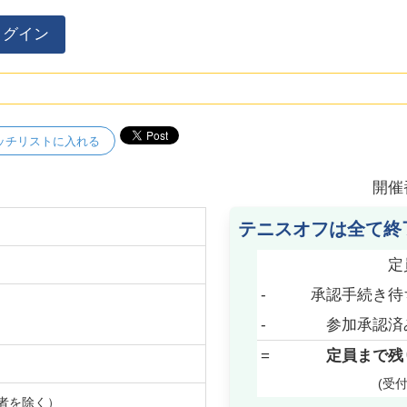
ログイン
ッチリストに入れる
開催
テニスオフは全て終
定
-
承認手続き待
-
参加承認済
=
定員まで残
(受
者を除く）