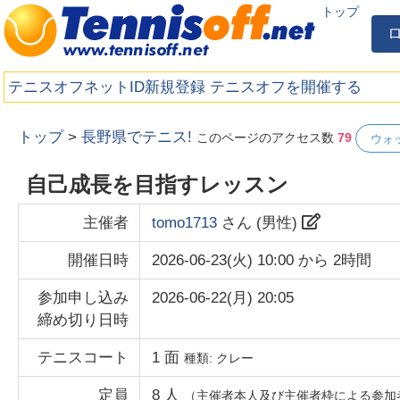
トップ
テニスオフネットID新規登録
テニスオフを開催する
トップ
>
長野県でテニス!
このページのアクセス数
79
ウォ
自己成長を目指すレッスン
主催者
tomo1713
さん (
男性
)
開催日時
2026-06-23(火) 10:00
から
2時間
参加申し込み
2026-06-22(月) 20:05
締め切り日時
テニスコート
1
面
種類:
クレー
定員
8
人
（主催者本人及び主催者枠による参加