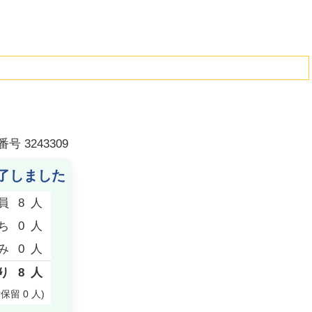
番号
3243309
了しました
員
8
人
ち
0
人
み
0
人
り
8
人
付保留
0
人
)