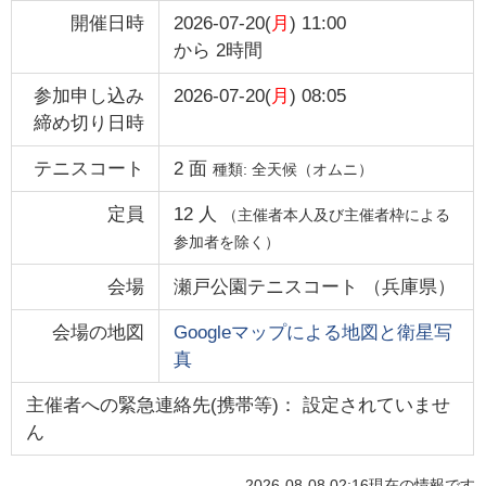
開催日時
2026-07-20(
月
) 11:00
から
2時間
参加申し込み
2026-07-20(
月
) 08:05
締め切り日時
テニスコート
2
面
種類:
全天候（オムニ）
定員
12
人
（主催者本人及び主催者枠による
参加者を除く）
会場
瀬戸公園テニスコート
（
兵庫県
）
会場の地図
Googleマップによる地図と衛星写
真
主催者への緊急連絡先(携帯等)： 設定されていませ
ん
2026-08-08 02:16
現在の情報です