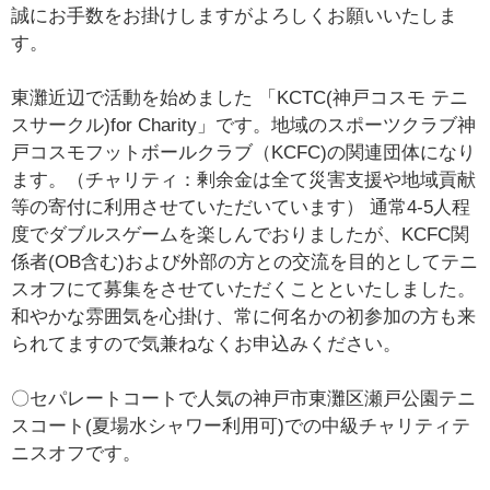
誠にお手数をお掛けしますがよろしくお願いいたしま
す。
東灘近辺で活動を始めました 「KCTC(神戸コスモ テニ
スサークル)for Charity」です。地域のスポーツクラブ神
戸コスモフットボールクラブ（KCFC)の関連団体になり
ます。（チャリティ：剰余金は全て災害支援や地域貢献
等の寄付に利用させていただいています） 通常4-5人程
度でダブルスゲームを楽しんでおりましたが、KCFC関
係者(OB含む)および外部の方との交流を目的としてテニ
スオフにて募集をさせていただくことといたしました。
和やかな雰囲気を心掛け、常に何名かの初参加の方も来
られてますので気兼ねなくお申込みください。
〇セパレートコートで人気の神戸市東灘区瀬戸公園テニ
スコート(夏場水シャワー利用可)での中級チャリティテ
ニスオフです。