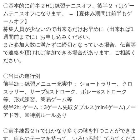
〇基本的に前半２Hは練習テニスオフ、後半２ｈはゲー
ムテニスオフになります。 ←【夏休み期間は前半もゲ
ームオフ】
募集人員が少ないので出来るだけお早めに（出来れば1
週間前までに）お申し込みください。
また参加人数に満たずに締切となっている場合、伝言等
で連絡を頂ければ参加できる場合があります。ご相談く
ださい。
〇当日の進行例
前半2h：練習メニュー充実中： ショートラリー、クロ
スラリー、サーブ&ストローク、ボレー&ストローク
等、形式練習、簡易ゲーム等
後半2h: ゲーム：3ゲーム先取ダブルス(min4ゲーム)ノー
アド等、※特別ルールあり
〇前半練習２ｈではかなり多くの球を打つことができま
す。自らのテーマを持って、いろいろ試してみてくださ