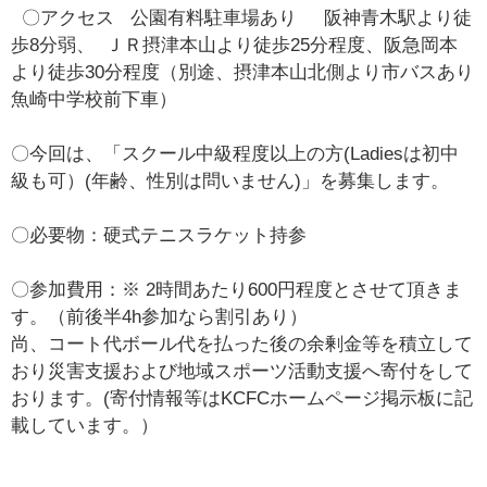
〇アクセス 公園有料駐車場あり 阪神青木駅より徒
歩8分弱、 ＪＲ摂津本山より徒歩25分程度、阪急岡本
より徒歩30分程度（別途、摂津本山北側より市バスあり
魚崎中学校前下車）
〇今回は、「スクール中級程度以上の方(Ladiesは初中
級も可）(年齢、性別は問いません)」を募集します。
〇必要物：硬式テニスラケット持参
〇参加費用：※ 2時間あたり600円程度とさせて頂きま
す。（前後半4h参加なら割引あり）
尚、コート代ボール代を払った後の余剰金等を積立して
おり災害支援および地域スポーツ活動支援へ寄付をして
おります。(寄付情報等はKCFCホームページ掲示板に記
載しています。）