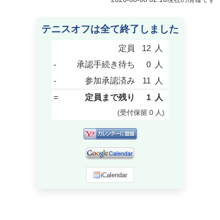
テニスオフは全て終了しました
定員
12
人
-
承認手続き待ち
0
人
-
参加承認済み
11
人
=
定員まで残り
1
人
(受付保留
0
人
)
iCalendar