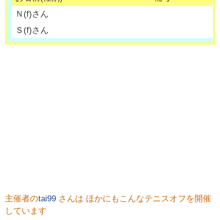
Ｎ
(
f
)さん
Ｓ
(
f
)さん
主催者の
tai99
さんは ほかにもこんなテニスオフを開催
しています