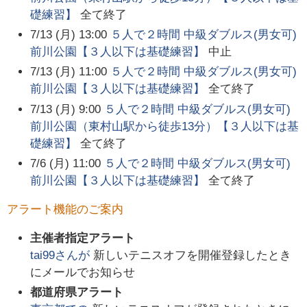
礎練習】
全て終了
7/13 (月) 13:00
５人で２時間 中級ダブルス(男女可)
前川公園【３人以下は基礎練習】
中止
7/13 (月) 11:00
５人で２時間 中級ダブルス(男女可)
前川公園【３人以下は基礎練習】
全て終了
7/13 (月) 9:00
５人で２時間 中級ダブルス(男女可)
前川公園（東村山駅から徒歩13分）【３人以下は基
礎練習】
全て終了
7/6 (月) 11:00
５人で２時間 中級ダブルス(男女可)
前川公園【３人以下は基礎練習】
全て終了
アラート機能のご案内
主催者指定アラート
tai99
さんが
新しいテニスオフを開催登録したとき
にメールでお知らせ
都道府県アラート