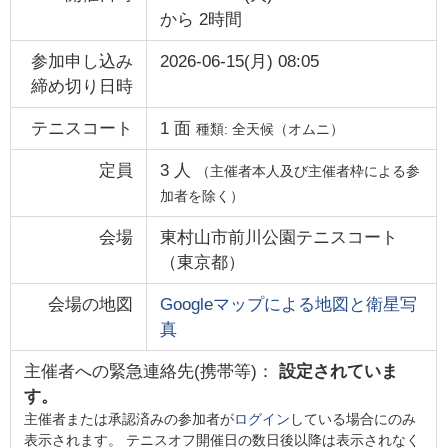
から
2時間
参加申し込み
2026-06-15(月) 08:05
締め切り日時
テニスコート
1
面
種類:
全天候（オムニ）
定員
3
人
（主催者本人及び主催者枠による参
加者を除く）
会場
東村山市前川公園テニスコート
（
東京都
）
会場の地図
Googleマップによる地図と衛星写
真
主催者への緊急連絡先(携帯等)：
設定されていま
す。
主催者または承認済みの参加者が
ログイン
している場合にのみ
表示されます。 テニスオフ開催日の数日後以降は表示されなく