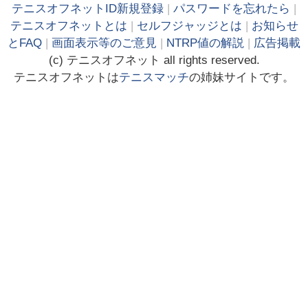
テニスオフネットID新規登録
|
パスワードを忘れたら
|
テニスオフネットとは
|
セルフジャッジとは
|
お知らせ
とFAQ
|
画面表示等のご意見
|
NTRP値の解説
|
広告掲載
(c)
テニス
オフ
ネット
all rights reserved.
テニスオフネットは
テニスマッチ
の姉妹サイトです。