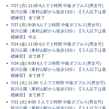
7/27 (月) 11:00
6人で２時間 中級ダブルス(男女可)
前川公園（東村山駅から徒歩13分）【３人以下は基
礎練習】
全て終了
7/27 (月) 9:00
6人で２時間 中級ダブルス(男女可)
前川公園（東村山駅から徒歩13分）【３人以下は基
礎練習】
中止
7/24 (金) 11:00
6人で２時間 中級ダブルス(男女可)
前川公園（東村山駅から徒歩13分）【３人以下は基
礎練習】
全て終了
7/24 (金) 9:00
6人で２時間 中級ダブルス(男女可)
前川公園（東村山駅から徒歩13分）【３人以下は基
礎練習】
全て終了
7/21 (火) 11:00
５人で２時間 中級ダブルス(男女可)
前川公園（東村山駅から徒歩13分）【３人以下は基
礎練習】
全て終了
7/21 (火) 9:00
５人で２時間 中級ダブルス(男女可)
前川公園（東村山駅から徒歩13分）【３人以下は基